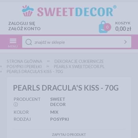
ZALOGUJ SIĘ
KOSZYK
0
0,00 zł
ZAŁÓŻ KONTO
MENU
STRONA GŁÓWNA
DEKORACJE CUKIERNICZE
POSYPKI I PEREŁKI
PEARLS X SWEETDECOR.PL
PEARLS DRACULA'S KISS - 70G
PEARLS DRACULA'S KISS - 70G
PRODUCENT
SWEET
ⓘ
DECOR
KOLOR
MIX
RODZAJ
POSYPKI
ZAPYTAJ O PRODUKT