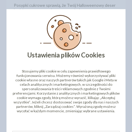
Posypki cukrowe sprawią, że Twój Halloweenowy deser
będzie w centrum zainteresowania ;)
Opakowanie zawiera: 70 g
Kod produktu: 553
DODAJ SWOJĄ OPINIĘ
Ustawienia plików Cookies
ZOBACZ TEŻ
PRODUKTY PODOBNE
Stosujemy pliki cookie w celu zapewnienia prawidłowego
funkcjonowania serwisu. Możemy również wykorzystywać pliki
cookie własne oraz naszych partnerów takich jak Google i Meta w
INNI KLIENCI KUPILI TEŻ
celach analitycznych i marketingowych, w szczególności do
spersonalizowania treści reklamowych zgodnie z Twoimi
preferencjami. Korzystanie z analitycznych i marketingowych plików
cookie wymaga zgody, którą możesz wyrazić, klikając „Akceptuj
wszystkie”. Jeżeli chcesz dostosować swoje zgody dla nas i naszych
partnerów, kliknij „Zarządzaj cookies”. Wyrażoną zgodę możesz
wycofać w każdym momencie, zmieniając wybrane ustawienia.