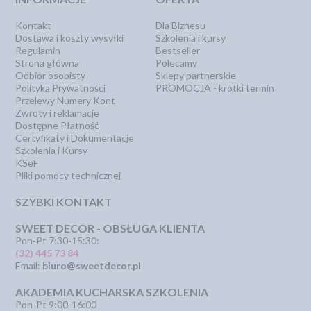
Kontakt
Dla Biznesu
Dostawa i koszty wysyłki
Szkolenia i kursy
Regulamin
Bestseller
Strona główna
Polecamy
Odbiór osobisty
Sklepy partnerskie
Polityka Prywatności
PROMOCJA - krótki termin
Przelewy Numery Kont
Zwroty i reklamacje
Dostępne Płatność
Certyfikaty i Dokumentacje
Szkolenia i Kursy
KSeF
Pliki pomocy technicznej
SZYBKI KONTAKT
SWEET DECOR - OBSŁUGA KLIENTA
Pon-Pt 7:30-15:30:
(32) 445 73 84
Email:
biuro@sweetdecor.pl
AKADEMIA KUCHARSKA SZKOLENIA
Pon-Pt 9:00-16:00