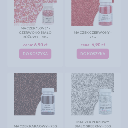
MACZEK "LOVE" -
CZERWONO BIAŁO
MACZEK CZERWONY -
RÓŻOWY - 75G
75G
6,90 zł
6,90 zł
cena:
cena:
DO KOSZYKA
DO KOSZYKA
MACZEK PERŁOWY
MACZEK KAKAOWY - 75G
BIAŁO SREBRNY - 50G