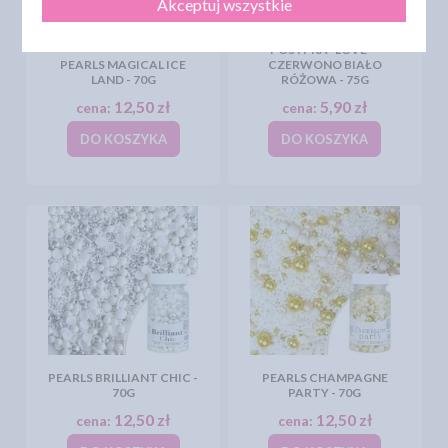
Akceptuj wszystkie
POSYPKA "LOVE" -
PEARLS MAGICAL ICE
CZERWONO BIAŁO
LAND - 70G
RÓŻOWA - 75G
12,50 zł
5,90 zł
cena:
cena:
DO KOSZYKA
DO KOSZYKA
PEARLS BRILLIANT CHIC -
PEARLS CHAMPAGNE
70G
PARTY - 70G
12,50 zł
12,50 zł
cena:
cena: