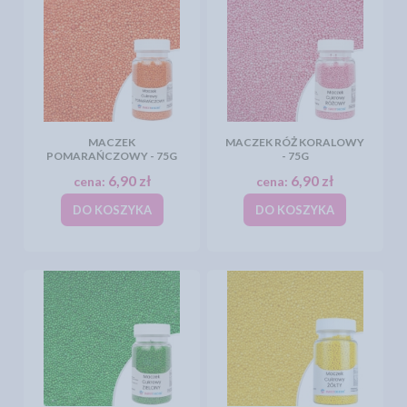
MACZEK
MACZEK RÓŻ KORALOWY
POMARAŃCZOWY - 75G
- 75G
6,90 zł
6,90 zł
cena:
cena:
DO KOSZYKA
DO KOSZYKA