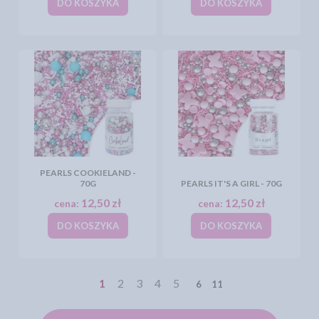
DO KOSZYKA
DO KOSZYKA
PEARLS COOKIELAND -
70G
PEARLS IT'S A GIRL - 70G
12,50 zł
12,50 zł
cena:
cena:
DO KOSZYKA
DO KOSZYKA
1
2
3
4
5
6
11