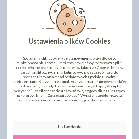
Ustawienia plików Cookies
Stosujemy pliki cookie w celu zapewnienia prawidłowego
PEARLS CHRISTMAS TIME
PEARLS LADY COOKIE -
funkcjonowania serwisu. Możemy również wykorzystywać pliki
- 70G
70G
cookie własne oraz naszych partnerów takich jak Google i Meta w
celach analitycznych i marketingowych, w szczególności do
12,50 zł
12,50 zł
cena:
cena:
spersonalizowania treści reklamowych zgodnie z Twoimi
preferencjami. Korzystanie z analitycznych i marketingowych plików
DO KOSZYKA
DO KOSZYKA
cookie wymaga zgody, którą możesz wyrazić, klikając „Akceptuj
wszystkie”. Jeżeli chcesz dostosować swoje zgody dla nas i naszych
partnerów, kliknij „Zarządzaj cookies”. Wyrażoną zgodę możesz
wycofać w każdym momencie, zmieniając wybrane ustawienia.
Ustawienia