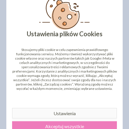
Ustawienia plików Cookies
OKRĄGŁY PODKŁAD POD
OKRĄGŁY PODKŁAD POD
TORT STYROCAKE - WYS.
TORT STYROCAKE - WYS.
22MM - 24CM - ZESTAW
Stosujemy pliki cookie w celu zapewnienia prawidłowego
22MM - 24CM - SREBRNY
4+1GRATIS - BIAŁY
funkcjonowania serwisu. Możemy również wykorzystywać pliki
cookie własne oraz naszych partnerów takich jak Google i Meta w
13,84 zł
44,40 zł
cena:
cena:
celach analitycznych i marketingowych, w szczególności do
spersonalizowania treści reklamowych zgodnie z Twoimi
DO KOSZYKA
DO KOSZYKA
preferencjami. Korzystanie z analitycznych i marketingowych plików
cookie wymaga zgody, którą możesz wyrazić, klikając „Akceptuj
Najniższa cena z 30 dni przed
wszystkie”. Jeżeli chcesz dostosować swoje zgody dla nas i naszych
obniżką:
55,55 zł
partnerów, kliknij „Zarządzaj cookies”. Wyrażoną zgodę możesz
wycofać w każdym momencie, zmieniając wybrane ustawienia.
Ustawienia
Akceptuj wszystkie