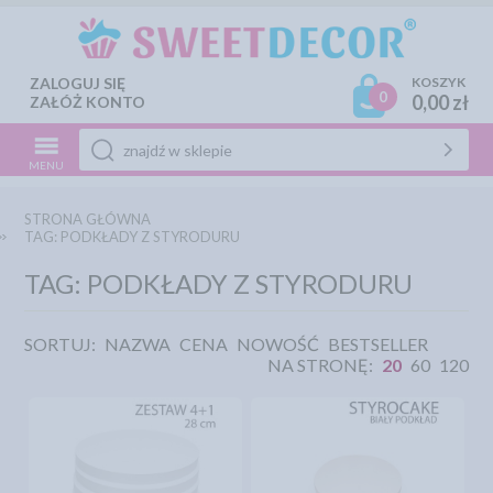
ZALOGUJ SIĘ
KOSZYK
0
0,00 zł
ZAŁÓŻ KONTO
MENU
STRONA GŁÓWNA
TAG: PODKŁADY Z STYRODURU
TAG: PODKŁADY Z STYRODURU
SORTUJ:
NAZWA
CENA
NOWOŚĆ
BESTSELLER
NA STRONĘ:
20
60
120