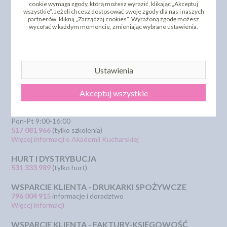
cookie wymaga zgody, którą możesz wyrazić, klikając „Akceptuj
Szkolenia i Kursy
wszystkie”. Jeżeli chcesz dostosować swoje zgody dla nas i naszych
KSeF
partnerów, kliknij „Zarządzaj cookies”. Wyrażoną zgodę możesz
Pliki pomocy technicznej
wycofać w każdym momencie, zmieniając wybrane ustawienia.
SZYBKI KONTAKT
SWEET DECOR - OBSŁUGA KLIENTA
Ustawienia
Pon-Pt 7:30-15:30:
(32) 445 73 84
Akceptuj wszystkie
Email:
biuro@sweetdecor.pl
AKADEMIA KUCHARSKA SZKOLENIA
Pon-Pt 9:00-16:00
517 081 966
(tylko szkolenia)
Więcej informacji o Akademii Kucharskiej
HURT I DYSTRYBUCJA
531 333 989
(tylko hurt)
WSPARCIE KLIENTA - DRUKARKI SPOŻYWCZE
796 004 915
informacje i doradztwo
Więcej informacji
WSPARCIE KLIENTA - FAKTURY-KSIĘGOWOŚĆ