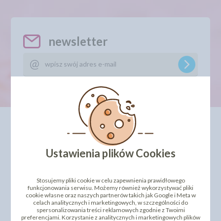
newsletter
INFORMACJE
OFERTA
Kontakt
Dla Biznesu
Dostawa i koszty wysyłki
Szkolenia i kursy
Ustawienia plików Cookies
Regulamin
Bestseller
Strona główna
Polecamy
Odbiór osobisty
Sklepy partnerskie
Stosujemy pliki cookie w celu zapewnienia prawidłowego
Polityka Prywatności
PROMOCJA - krótki termin
funkcjonowania serwisu. Możemy również wykorzystywać pliki
Przelewy Numery Kont
cookie własne oraz naszych partnerów takich jak Google i Meta w
Zwroty i reklamacje
celach analitycznych i marketingowych, w szczególności do
spersonalizowania treści reklamowych zgodnie z Twoimi
Dostępne Płatność
preferencjami. Korzystanie z analitycznych i marketingowych plików
Certyfikaty i Dokumentacje