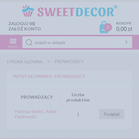
ZALOGUJ SIĘ
KOSZYK
0
0,00 zł
ZAŁÓŻ KONTO
MENU
PROWADZĄCY
STRONA GŁÓWNA
WPISY SŁOWNIKA: PROWADZĄCY
Liczba
PROWADZĄCY
produktów
Patrycja Siwiec, Adam
1
Podgląd
Pawłowski