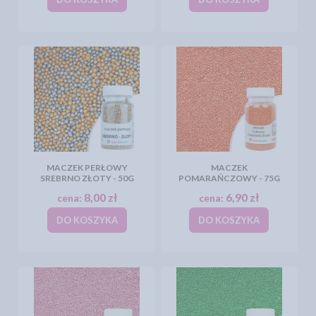
MACZEK PERŁOWY
MACZEK
SREBRNO ZŁOTY - 50G
POMARAŃCZOWY - 75G
8,00 zł
6,90 zł
cena:
cena:
DO KOSZYKA
DO KOSZYKA