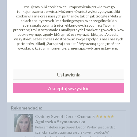
Stosujemy pliki cookie w celu zapewnienia prawidłowego
funkcjonowania serwisu. Możemy również wykorzystywać pliki
POKAŻ WSZYSTKIE PRODUKTY
cookie własne oraz naszych partnerów takich jak Google i Meta w
celach analitycznych i marketingowych, w szczególności do
spersonalizowania treści reklamowych zgodnie z Twoimi
preferencjami. Korzystanie z analitycznych i marketingowych plików
cookie wymaga zgody, którą możesz wyrazić, klikając „Akceptuj
Wysokiej jakości dekoracje cukiernicze, które rozbudzają
wszystkie”. Jeżeli chcesz dostosować swoje zgody dla nas i naszych
partnerów, kliknij „Zarządzaj cookies”. Wyrażoną zgodę możesz
kreatywność i wyobraźnie podczas tworzenia i dekorowania
wycofać w każdym momencie, zmieniając wybrane ustawienia.
wypieków dla każdego profesjonalisty i amatora
cukierniczego fachu. Znajdziesz tu szeroki wybór dekoracji z
czekolady, masy cukrowej, opłatka, dragantu i wielu innych.
W naszym sklepie oferujemy ponad 10000 dekoracji
cukierniczych i ozdób różnych producentów, z olbrzymim
Ustawienia
wyborem rodzajów, wzorów i kolorów.
Wykorzystaj nasze ozdoby cukiernicze i dekoracje, aby
Akceptuj wszystkie
tworzyć piękne i wyjątkowe wypieki i desery, które zachwycą
Twoich klientów, znajomych i bliskich...
Rekomendacje:
Ozdoby Sweet Decor
Ocena:
5
Agnieszka Szymanowska
Polecam dekoracje Sweet Decor. Wybór jest bardzo
szeroki i stale pojawiają się ciekawe nowości. W