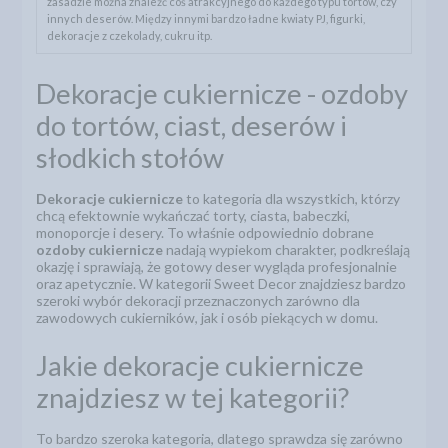
zasadzie można znaleźć coś atrakcyjnego do każdego typu tortów, czy
innych deserów. Między innymi bardzo ładne kwiaty PJ, figurki,
dekoracje z czekolady, cukru itp.
Dekoracje cukiernicze - ozdoby
do tortów, ciast, deserów i
słodkich stołów
Dekoracje cukiernicze
to kategoria dla wszystkich, którzy
chcą efektownie wykańczać torty, ciasta, babeczki,
monoporcje i desery. To właśnie odpowiednio dobrane
ozdoby cukiernicze
nadają wypiekom charakter, podkreślają
okazję i sprawiają, że gotowy deser wygląda profesjonalnie
oraz apetycznie. W kategorii Sweet Decor znajdziesz bardzo
szeroki wybór dekoracji przeznaczonych zarówno dla
zawodowych cukierników, jak i osób piekących w domu.
Jakie dekoracje cukiernicze
znajdziesz w tej kategorii?
To bardzo szeroka kategoria, dlatego sprawdza się zarówno