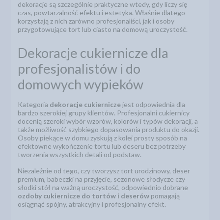
dekoracje są szczególnie praktyczne wtedy, gdy liczy się
czas, powtarzalność efektu i estetyka. Właśnie dlatego
korzystają z nich zarówno profesjonaliści, jak i osoby
przygotowujące tort lub ciasto na domową uroczystość.
Dekoracje cukiernicze dla
profesjonalistów i do
domowych wypieków
Kategoria
dekoracje cukiernicze
jest odpowiednia dla
bardzo szerokiej grupy klientów. Profesjonalni cukiernicy
docenią szeroki wybór wzorów, kolorów i typów dekoracji, a
także możliwość szybkiego dopasowania produktu do okazji.
Osoby piekące w domu zyskują z kolei prosty sposób na
efektowne wykończenie tortu lub deseru bez potrzeby
tworzenia wszystkich detali od podstaw.
Niezależnie od tego, czy tworzysz tort urodzinowy, deser
premium, babeczki na przyjęcie, sezonowe słodycze czy
słodki stół na ważną uroczystość, odpowiednio dobrane
ozdoby cukiernicze do tortów i deserów
pomagają
osiągnąć spójny, atrakcyjny i profesjonalny efekt.