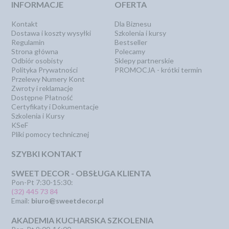
INFORMACJE
OFERTA
Kontakt
Dla Biznesu
Dostawa i koszty wysyłki
Szkolenia i kursy
Regulamin
Bestseller
Strona główna
Polecamy
Odbiór osobisty
Sklepy partnerskie
Polityka Prywatności
PROMOCJA - krótki termin
Przelewy Numery Kont
Zwroty i reklamacje
Dostępne Płatność
Certyfikaty i Dokumentacje
Szkolenia i Kursy
KSeF
Pliki pomocy technicznej
SZYBKI KONTAKT
SWEET DECOR - OBSŁUGA KLIENTA
Pon-Pt 7:30-15:30:
(32) 445 73 84
Email:
biuro@sweetdecor.pl
AKADEMIA KUCHARSKA SZKOLENIA