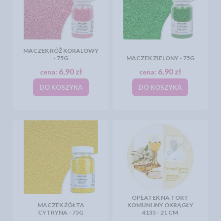
MACZEK RÓŻ KORALOWY
- 75G
MACZEK ZIELONY - 75G
6,90 zł
6,90 zł
cena:
cena:
DO KOSZYKA
DO KOSZYKA
OPŁATEK NA TORT
MACZEK ŻÓŁTA
KOMUNIJNY OKRĄGŁY
CYTRYNA - 75G
4135 - 21 CM