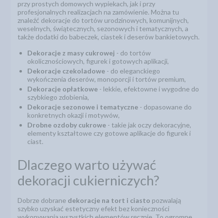
przy prostych domowych wypiekach, jak i przy
profesjonalnych realizacjach na zamówienie. Można tu
znaleźć dekoracje do tortów urodzinowych, komunijnych,
weselnych, świątecznych, sezonowych i tematycznych, a
także dodatki do babeczek, ciastek i deserów bankietowych.
Dekoracje z masy cukrowej
- do tortów
okolicznościowych, figurek i gotowych aplikacji,
Dekoracje czekoladowe
- do eleganckiego
wykończenia deserów, monoporcji i tortów premium,
Dekoracje opłatkowe
- lekkie, efektowne i wygodne do
szybkiego zdobienia,
Dekoracje sezonowe i tematyczne
- dopasowane do
konkretnych okazji i motywów,
Drobne ozdoby cukrowe
- takie jak oczy dekoracyjne,
elementy kształtowe czy gotowe aplikacje do figurek i
ciast.
Dlaczego warto używać
dekoracji cukierniczych?
Dobrze dobrane
dekoracje na tort i ciasto
pozwalają
szybko uzyskać estetyczny efekt bez konieczności
wykonywania wszystkich elementów ręcznie. To ogromne