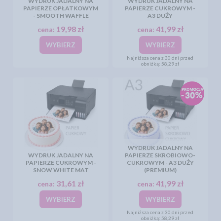
WYDRUK JADALNY NA
WYDRUK JADALNY NA
PAPIERZE OPŁATKOWYM
PAPIERZE CUKROWYM -
- SMOOTH WAFFLE
A3 DUŻY
19,98 zł
41,99 zł
cena:
cena:
WYBIERZ
WYBIERZ
Najniższa cena z 30 dni przed
obniżką:
58,29 zł
WYDRUK JADALNY NA
WYDRUK JADALNY NA
PAPIERZE SKROBIOWO-
PAPIERZE CUKROWYM -
CUKROWYM - A3 DUŻY
SNOW WHITE MAT
(PREMIUM)
31,61 zł
41,99 zł
cena:
cena:
WYBIERZ
WYBIERZ
Najniższa cena z 30 dni przed
obniżką:
58,29 zł