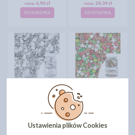
6,90 zł
24,34 zł
cena:
cena:
DO KOSZYKA
DO KOSZYKA
PEARLS WINTER FALLING
PEARLS CHRISTMAS
IN LOVE - 70G
GINGERBREAD - 70G
12,50 zł
12,50 zł
cena:
cena:
DO KOSZYKA
DO KOSZYKA
Ustawienia plików Cookies
1
2
3
4
5
6
11