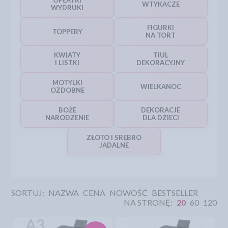
OPŁATKI
WTYKACZE
WYDRUKI
FIGURKI
TOPPERY
NA TORT
KWIATY
TIUL
I LISTKI
DEKORACYJNY
MOTYLKI
WIELKANOC
OZDOBNE
BOŻE
DEKORACJE
NARODZENIE
DLA DZIECI
ZŁOTO I SREBRO
JADALNE
SORTUJ:
NAZWA
CENA
NOWOŚĆ
BESTSELLER
NA STRONĘ:
20
60
120