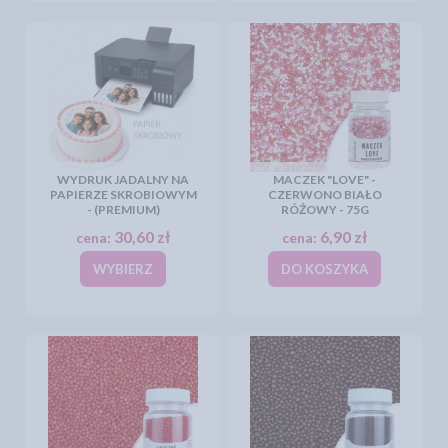
WYDRUK JADALNY NA
MACZEK "LOVE" -
PAPIERZE SKROBIOWYM
CZERWONO BIAŁO
- (PREMIUM)
RÓŻOWY - 75G
30,60 zł
6,90 zł
cena:
cena:
WYBIERZ
DO KOSZYKA