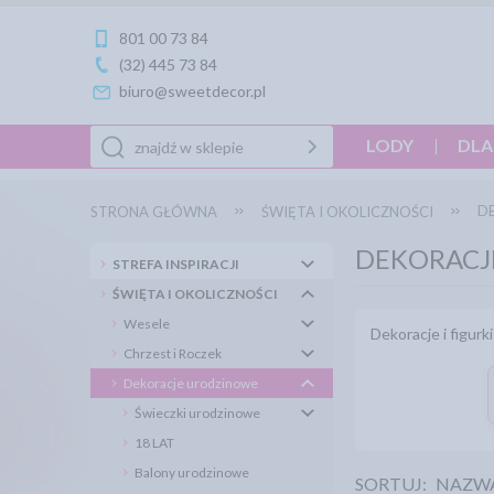
801 00 73 84
(32) 445 73 84
biuro@sweetdecor.pl
LODY
DLA
D
STRONA GŁÓWNA
ŚWIĘTA I OKOLICZNOŚCI
DEKORACJ
STREFA INSPIRACJI
ŚWIĘTA I OKOLICZNOŚCI
Wesele
Dekoracje i figur
Chrzest i Roczek
Dekoracje urodzinowe
Świeczki urodzinowe
18 LAT
Balony urodzinowe
SORTUJ:
NAZW