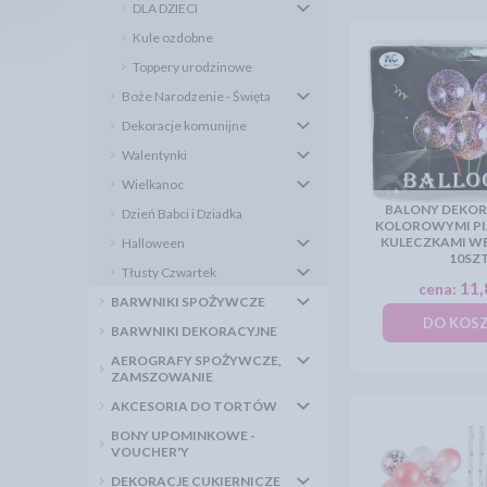
DLA DZIECI
Kule ozdobne
Toppery urodzinowe
Boże Narodzenie - Święta
Dekoracje komunijne
Walentynki
Wielkanoc
BALONY DEKORA
Dzień Babci i Dziadka
KOLOROWYMI P
KULECZKAMI W
Halloween
10SZ
Tłusty Czwartek
11,
cena:
BARWNIKI SPOŻYWCZE
DO KOS
BARWNIKI DEKORACYJNE
AEROGRAFY SPOŻYWCZE,
ZAMSZOWANIE
AKCESORIA DO TORTÓW
BONY UPOMINKOWE -
VOUCHER'Y
DEKORACJE CUKIERNICZE