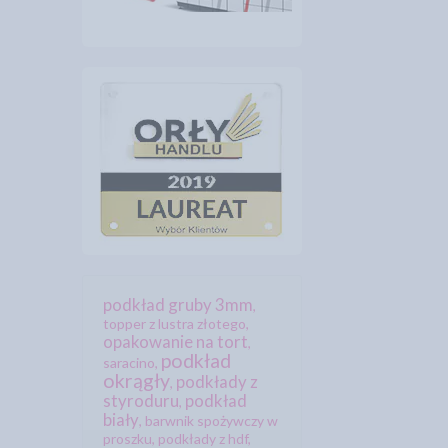
podkład gruby 3mm
,
topper z lustra złotego
,
opakowanie na tort
,
podkład
saracino
,
okrągły
podkłady z
,
styroduru
podkład
,
biały
,
barwnik spożywczy w
proszku
,
podkłady z hdf
,