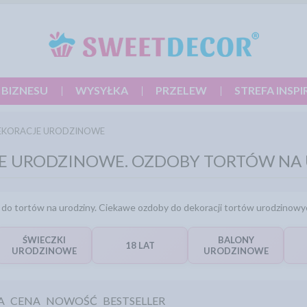
 BIZNESU
WYSYŁKA
PRZELEW
STREFA INSPI
EKORACJE URODZINOWE
E URODZINOWE. OZDOBY TORTÓW NA
ki do tortów na urodziny. Ciekawe ozdoby do dekoracji tortów urodzinowy
ŚWIECZKI
BALONY
18 LAT
URODZINOWE
URODZINOWE
A
CENA
NOWOŚĆ
BESTSELLER