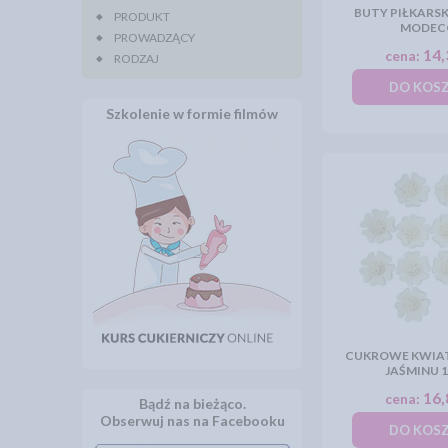
BUTY PIŁKARSKIE
PRODUKT
MODEC
PROWADZĄCY
14,
cena:
RODZAJ
DO KOS
Szkolenie w formie filmów
CUKROWE KWIAT
JAŚMINU 
16,
cena:
Bądź na bieżąco.
Obserwuj nas na Facebooku
DO KOS