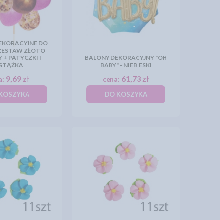
EKORACYJNE DO
 ZESTAW ZŁOTO
+ PATYCZKI I
BALONY DEKORACYJNY "OH
STĄŻKA
BABY" - NIEBIESKI
9,69 zł
61,73 zł
a:
cena:
KOSZYKA
DO KOSZYKA