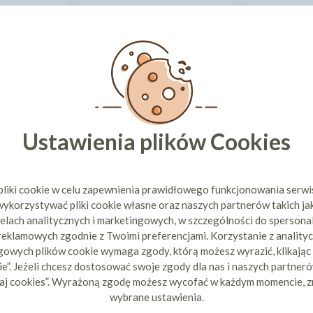
Ustawienia plików Cookies
Y - KWIATY
CUKROWE KWIATY - KWIATY
CUKROWE K
 - 11SZT
POLNE MIX - 11SZT
POLNE NIE
pliki cookie w celu zapewnienia prawidłowego funkcjonowania serw
9 zł
6,09 zł
ykorzystywać pliki cookie własne oraz naszych partnerów takich ja
cena:
cen
elach analitycznych i marketingowych, w szczególności do spersona
ZYKA
DO KOSZYKA
DO 
 reklamowych zgodnie z Twoimi preferencjami. Korzystanie z analityc
owych plików cookie wymaga zgody, którą możesz wyrazić, klikając
e”. Jeżeli chcesz dostosować swoje zgody dla nas i naszych partnerów
aj cookies”. Wyrażoną zgodę możesz wycofać w każdym momencie, z
1
2
3
4
5
6
11
wybrane ustawienia.