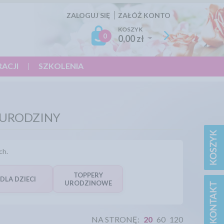
ZALOGUJ SIĘ
ZAŁÓŻ KONTO
KOSZYK
0
0,00 zł
RACJI
SZKOLENIA
 URODZINY
ch.
TOPPERY
DLA DZIECI
URODZINOWE
NA STRONĘ:
20
60
120