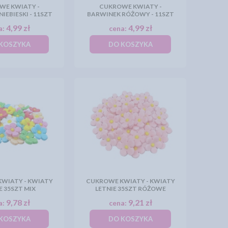
WE KWIATY -
CUKROWE KWIATY -
IEBIESKI - 11SZT
BARWINEK RÓŻOWY - 11SZT
4,99 zł
4,99 zł
a:
cena:
KOSZYKA
DO KOSZYKA
WIATY - KWIATY
CUKROWE KWIATY - KWIATY
E 35SZT MIX
LETNIE 35SZT RÓŻOWE
9,78 zł
9,21 zł
a:
cena:
KOSZYKA
DO KOSZYKA