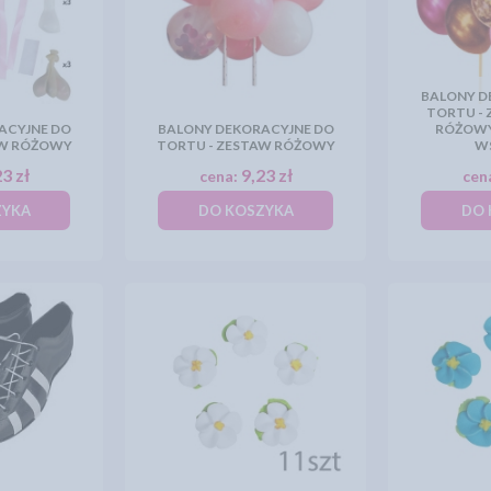
BALONY D
TORTU -
ACYJNE DO
BALONY DEKORACYJNE DO
RÓŻOWY 
AW RÓŻOWY
TORTU - ZESTAW RÓŻOWY
W
3 zł
9,23 zł
cena:
cen
ZYKA
DO KOSZYKA
DO 