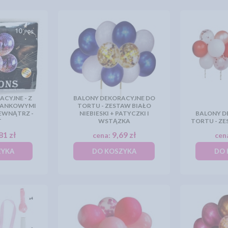
CYJNE - Z
BALONY DEKORACYJNE DO
IANKOWYMI
TORTU - ZESTAW BIAŁO
EWNĄTRZ -
NIEBIESKI + PATYCZKI I
BALONY D
T
WSTĄZKA
TORTU - Z
81 zł
9,69 zł
cena:
cen
ZYKA
DO KOSZYKA
DO 