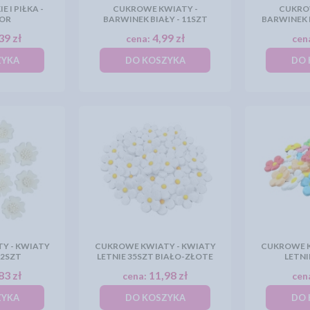
 I PIŁKA -
CUKROWE KWIATY -
CUKRO
OR
BARWINEK BIAŁY - 11SZT
BARWINEK N
39 zł
4,99 zł
cena:
cen
ZYKA
DO KOSZYKA
DO 
Y - KWIATY
CUKROWE KWIATY - KWIATY
CUKROWE K
12SZT
LETNIE 35SZT BIAŁO-ZŁOTE
LETNI
83 zł
11,98 zł
cena:
cen
ZYKA
DO KOSZYKA
DO 