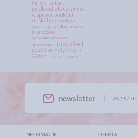
karton na tort
,
podkład złoty
zamsz
,
w sprayu
podkład
,
cieńki 1mm
,
podkład
prostokątny
,
folia rantowa
,
styrocake
,
jednoelementowe
podkład
opakowania
,
,
podkłady z styroduru
22mm
,
tusz spożywczy
newsletter
ZAPISZ SI
INFORMACJE
OFERTA