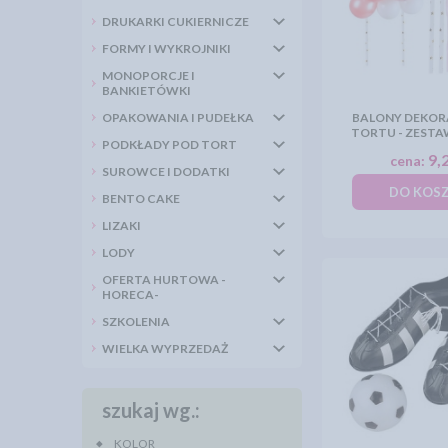
DRUKARKI CUKIERNICZE
FORMY I WYKROJNIKI
MONOPORCJE I
BANKIETÓWKI
OPAKOWANIA I PUDEŁKA
BALONY DEKOR
TORTU - ZEST
PODKŁADY POD TORT
9,2
cena:
SUROWCE I DODATKI
DO KOS
BENTO CAKE
LIZAKI
LODY
OFERTA HURTOWA -
HORECA-
SZKOLENIA
WIELKA WYPRZEDAŻ
szukaj wg.:
KOLOR