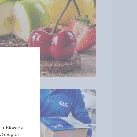
isu. Możemy
k Google i