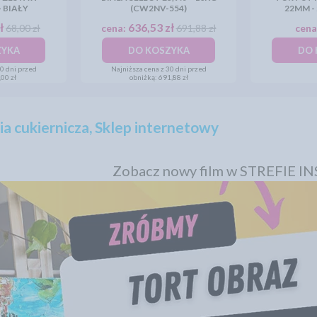
- BIAŁY
(CW2NV-554)
22MM - 
ł
636,53 zł
68,00 zł
cena:
691,88 zł
cena
ZYKA
DO KOSZYKA
DO 
30 dni przed
Najniższa cena z 30 dni przed
00 zł
obniżką:
691,88 zł
a cukiernicza, Sklep internetowy
Zobacz nowy film w STREFIE I