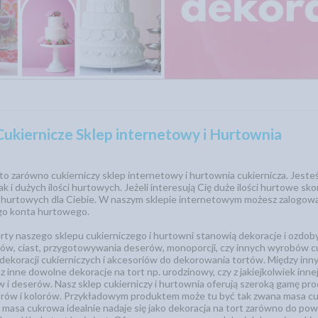
ukiernicze Sklep internetowy i Hurtownia
o zarówno cukierniczy sklep internetowy i hurtownia cukiernicza. Jes
ak i dużych ilości hurtowych. Jeżeli interesują Cię duże ilości hurtowe sk
 hurtowych dla Ciebie. W naszym sklepie internetowym możesz zalogować
o konta hurtowego.
ty naszego sklepu cukierniczego i hurtowni stanowią dekoracje i ozdoby c
tów, ciast, przygotowywania deserów, monoporcji, czy innych wyrobów c
ekoracji cukierniczych i akcesoriów do dekorowania tortów. Między inny
 inne dowolne dekoracje na tort np. urodzinowy, czy z jakiejkolwiek innej 
ów i deserów. Nasz sklep cukierniczy i hurtownia oferują szeroką gamę
orów i kolorów. Przykładowym produktem może tu być tak zwana masa cu
 masa cukrowa idealnie nadaje się jako dekoracja na tort zarówno do powl