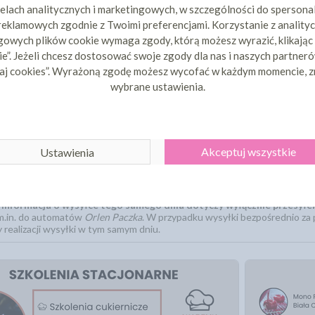
elach analitycznych i marketingowych, w szczególności do spersona
 reklamowych zgodnie z Twoimi preferencjami. Korzystanie z analityc
owych plików cookie wymaga zgody, którą możesz wyrazić, klikając
e”. Jeżeli chcesz dostosować swoje zgody dla nas i naszych partnerów
aj cookies”. Wyrażoną zgodę możesz wycofać w każdym momencie, z
wybrane ustawienia.
ka w tym samym dniu dotyczy zamówień złożonych do 11:00 w dni roboc
Akceptuj wszystkie
Ustawienia
u z opcją płatności szybkim przelewem Przelewy24 lub za pobraniem. Z
odukcji, jak na przykład toppery personalizowane, czy wydruki jadalne.
oru GLS stanowią jedynie przykład popularnych sklepów i miejsc, do któ
 zobaczyć podczas składania zamówienia. GLS doręcza paczki również do
.
Informacja o wysyłce tego samego dnia dotyczy wyłącznie przesyłe
m.in. do automatów
Orlen Paczka
. W przypadku wysyłki bezpośrednio za
realizacji wysyłki w tym samym dniu.