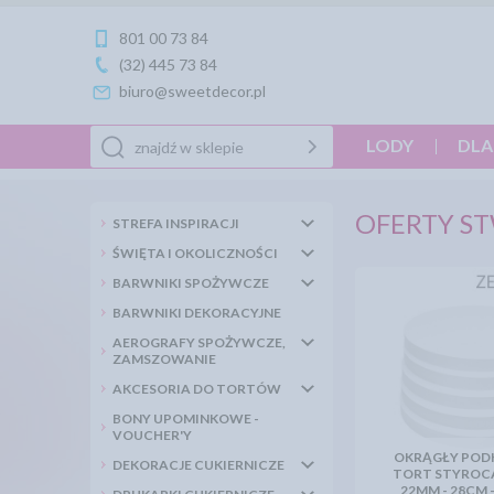
801 00 73 84
(32) 445 73 84
biuro@sweetdecor.pl
LODY
DLA
OFERTY ST
STREFA INSPIRACJI
ŚWIĘTA I OKOLICZNOŚCI
BARWNIKI SPOŻYWCZE
BARWNIKI DEKORACYJNE
AEROGRAFY SPOŻYWCZE,
ZAMSZOWANIE
AKCESORIA DO TORTÓW
BONY UPOMINKOWE -
VOUCHER'Y
OKRĄGŁY POD
DEKORACJE CUKIERNICZE
TORT STYROCA
22MM - 28CM 