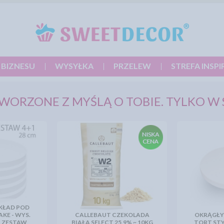
 BIZNESU
WYSYŁKA
PRZELEW
STREFA INSPI
WORZONE Z MYŚLĄ O TOBIE. TYLKO W
KŁAD POD
KE - WYS.
CALLEBAUT CZEKOLADA
OKRĄGŁY
- ZESTAW
BIAŁA SELECT 25,9% ~ 10KG
TORT STY