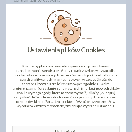
centrum zainteresowania ;)
Opakowanie zawiera: 40 g
Numer katalogowy: 5051284
DODAJ SWOJĄ OPINIĘ
ZOBACZ TEŻ
Ustawienia plików Cookies
PRODUKTY PODOBNE
Stosujemy pliki cookie w celu zapewnienia prawidłowego
funkcjonowania serwisu. Możemy również wykorzystywać pliki
INNI KLIENCI KUPILI TEŻ
cookie własne oraz naszych partnerów takich jak Google i Meta w
celach analitycznych i marketingowych, w szczególności do
spersonalizowania treści reklamowych zgodnie z Twoimi
preferencjami. Korzystanie z analitycznych i marketingowych plików
cookie wymaga zgody, którą możesz wyrazić, klikając „Akceptuj
wszystkie”. Jeżeli chcesz dostosować swoje zgody dla nas i naszych
partnerów, kliknij „Zarządzaj cookies”. Wyrażoną zgodę możesz
wycofać w każdym momencie, zmieniając wybrane ustawienia.
Ustawienia