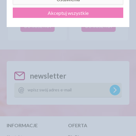
PEARLS MIMOSA
PEARLS MIMOSA
RÓŻOWA - 40G
NIEBIESKA - 40G
Akceptuj wszystkie
8,50 zł
8,50 zł
cena:
cena:
DO KOSZYKA
DO KOSZYKA
newsletter
INFORMACJE
OFERTA