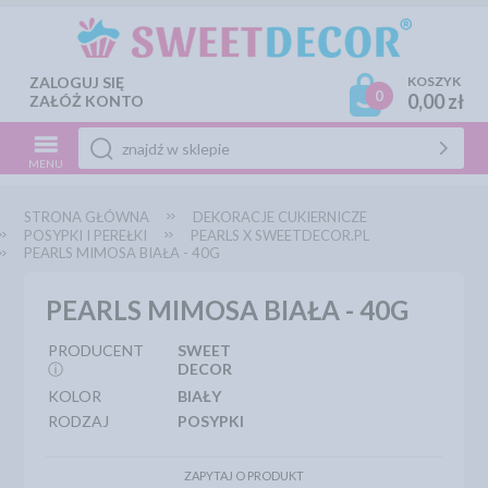
ZALOGUJ SIĘ
KOSZYK
0
0,00 zł
ZAŁÓŻ KONTO
MENU
STRONA GŁÓWNA
DEKORACJE CUKIERNICZE
POSYPKI I PEREŁKI
PEARLS X SWEETDECOR.PL
PEARLS MIMOSA BIAŁA - 40G
PEARLS MIMOSA BIAŁA - 40G
PRODUCENT
SWEET
ⓘ
DECOR
KOLOR
BIAŁY
RODZAJ
POSYPKI
ZAPYTAJ O PRODUKT