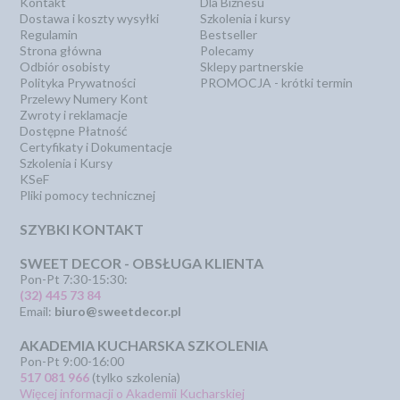
Kontakt
Dla Biznesu
Dostawa i koszty wysyłki
Szkolenia i kursy
Regulamin
Bestseller
Strona główna
Polecamy
Odbiór osobisty
Sklepy partnerskie
Polityka Prywatności
PROMOCJA - krótki termin
Przelewy Numery Kont
Zwroty i reklamacje
Dostępne Płatność
Certyfikaty i Dokumentacje
Szkolenia i Kursy
KSeF
Pliki pomocy technicznej
SZYBKI KONTAKT
SWEET DECOR - OBSŁUGA KLIENTA
Pon-Pt 7:30-15:30:
(32) 445 73 84
Email:
biuro@sweetdecor.pl
AKADEMIA KUCHARSKA SZKOLENIA
Pon-Pt 9:00-16:00
517 081 966
(tylko szkolenia)
Więcej informacji o Akademii Kucharskiej