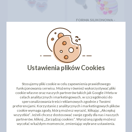
FORMA SILIKONOWA -
FORMA SILIKONOWA -
LIZAKI SERCA PEŁNE -
LIZAKI SERCA
3SZT
19,99 zł
15,01 zł
cena:
cena:
DO KOSZYKA
DO KOSZYKA
Najniższa cena z 30 dni przed
obniżką:
28,65 zł
Ustawienia plików Cookies
Stosujemy pliki cookie w celu zapewnienia prawidłowego
funkcjonowania serwisu. Możemy również wykorzystywać pliki
cookie własne oraz naszych partnerów takich jak Google i Meta w
celach analitycznych i marketingowych, w szczególności do
spersonalizowania treści reklamowych zgodnie z Twoimi
preferencjami. Korzystanie z analitycznych i marketingowych plików
cookie wymaga zgody, którą możesz wyrazić, klikając „Akceptuj
wszystkie”. Jeżeli chcesz dostosować swoje zgody dla nas i naszych
FORMA SILIKONOWA -
FORMA SILIKONOWA NA
partnerów, kliknij „Zarządzaj cookies”. Wyrażoną zgodę możesz
LIZAKI ŚLIMAK
LIZAKI - BALONIKI 3SZT
wycofać w każdym momencie, zmieniając wybrane ustawienia.
17,72 zł
26,46 zł
cena:
cena: