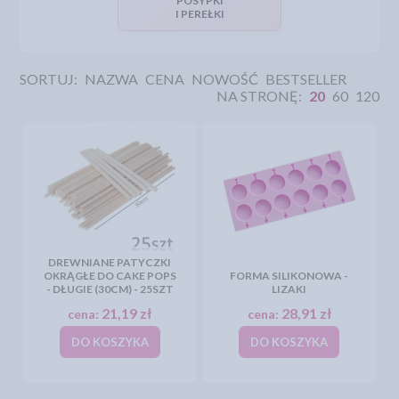
POSYPKI
I PEREŁKI
SORTUJ:
NAZWA
CENA
NOWOŚĆ
BESTSELLER
NA STRONĘ:
20
60
120
DREWNIANE PATYCZKI
OKRĄGŁE DO CAKE POPS
FORMA SILIKONOWA -
- DŁUGIE (30CM) - 25SZT
LIZAKI
21,19 zł
28,91 zł
cena:
cena:
DO KOSZYKA
DO KOSZYKA