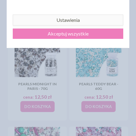
12,50 zł
12,50 zł
cena:
cena:
DO KOSZYKA
DO KOSZYKA
Ustawienia
Akceptuj wszystkie
PEARLS MIDNIGHT IN
PEARLS TEDDY BEAR -
PARIS - 70G
60G
12,50 zł
12,50 zł
cena:
cena:
DO KOSZYKA
DO KOSZYKA