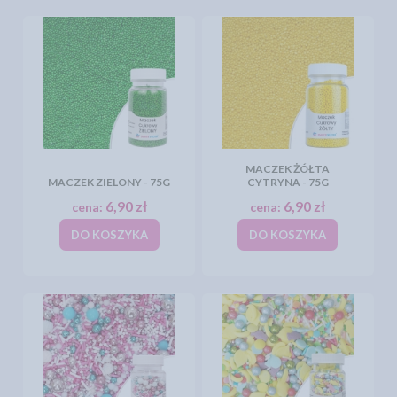
MACZEK ŻÓŁTA
MACZEK ZIELONY - 75G
CYTRYNA - 75G
6,90 zł
6,90 zł
cena:
cena:
DO KOSZYKA
DO KOSZYKA