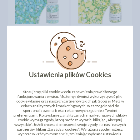
PEARLS DINO WORLD -
PEARLS DOLCE
70G
LIMONECELLO - 70G
12,50 zł
12,50 zł
cena:
cena:
DO KOSZYKA
DO KOSZYKA
Ustawienia plików Cookies
Stosujemy pliki cookie w celu zapewnienia prawidłowego
funkcjonowania serwisu. Możemy również wykorzystywać pliki
cookie własne oraz naszych partnerów takich jak Google i Meta w
celach analitycznych i marketingowych, w szczególności do
spersonalizowania treści reklamowych zgodnie z Twoimi
preferencjami. Korzystanie z analitycznych i marketingowych plików
cookie wymaga zgody, którą możesz wyrazić, klikając „Akceptuj
wszystkie”. Jeżeli chcesz dostosować swoje zgody dla nas i naszych
PEARLS HELLO MICKEY
partnerów, kliknij „Zarządzaj cookies”. Wyrażoną zgodę możesz
MOUSE - 70G
PEARLS IT'S A BOY - 70G
wycofać w każdym momencie, zmieniając wybrane ustawienia.