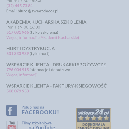
Pon-Pt 7:30-15:30:
(32) 445 73 84
Email:
biuro@sweetdecor.pl
AKADEMIA KUCHARSKA SZKOLENIA
Pon-Pt 9:00-16:00
517 081 966
(tylko szkolenia)
Więcej informacji o Akademii Kucharskiej
HURT I DYSTRYBUCJA
531 333 989
(tylko hurt)
WSPARCIE KLIENTA - DRUKARKI SPOŻYWCZE
796 004 915
informacje i doradztwo
Więcej informacji
WSPARCIE KLIENTA - FAKTURY-KSIĘGOWOŚĆ
508 079 953