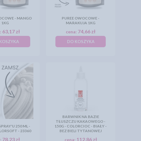
OCOWE - MANGO
PUREE OWOCOWE -
1KG
MARAKUJA 1KG
63,17 zł
74,66 zł
:
cena:
KOSZYKA
DO KOSZYKA
BARWNIK NA BAZIE
TŁUSZCZU KAKAOWEGO -
PRAY'U 250 ML -
150G - COLORCIOC - BIAŁY -
LORSOFT - 23360
BEZ BIELI TYTANOWEJ
78,23 zł
112,86 zł
:
cena: