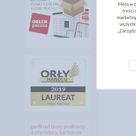
Meta w c
treści
marketing
wszystki
„Zarządz
podkład biały
podkłady
,
z styroduru
karton na
,