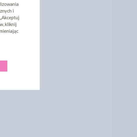
lizowania
znych i
 „Akceptuj
, kliknij
mieniając