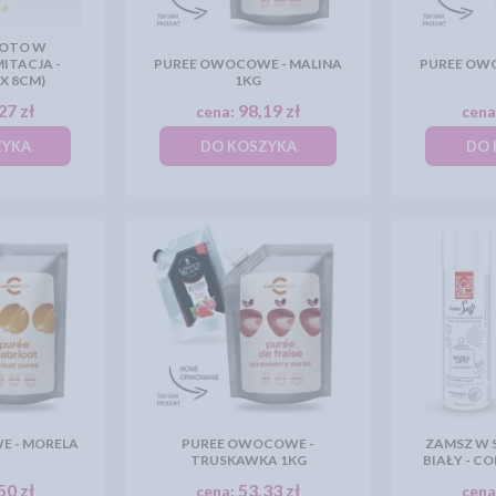
ŁOTO W
MITACJA -
PUREE OWOCOWE - MALINA
PUREE OW
 X 8CM)
1KG
27 zł
98,19 zł
cena:
cena
ZYKA
DO KOSZYKA
DO 
 - MORELA
PUREE OWOCOWE -
ZAMSZ W S
TRUSKAWKA 1KG
BIAŁY - CO
50 zł
53,33 zł
cena:
cena