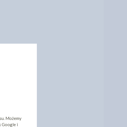
isu. Możemy
k Google i