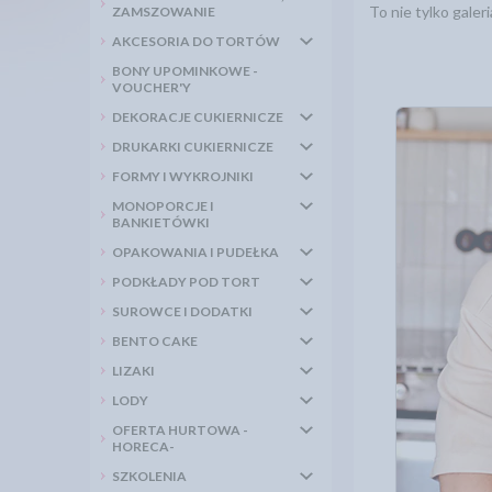
To nie tylko gale
ZAMSZOWANIE
AKCESORIA DO TORTÓW
BONY UPOMINKOWE -
VOUCHER'Y
DEKORACJE CUKIERNICZE
DRUKARKI CUKIERNICZE
FORMY I WYKROJNIKI
MONOPORCJE I
BANKIETÓWKI
OPAKOWANIA I PUDEŁKA
PODKŁADY POD TORT
SUROWCE I DODATKI
BENTO CAKE
LIZAKI
LODY
OFERTA HURTOWA -
HORECA-
SZKOLENIA