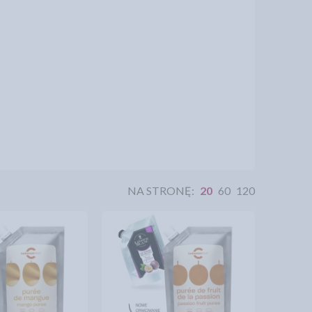
NA STRONĘ:
20
60
120