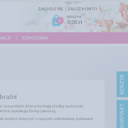
ZALOGUJ SIĘ
ZAŁÓŻ KONTO
KOSZYK
0
0,00 zł
RACJI
SZKOLENIA
braźni
w i wszystkich, którzy kochają słodką twórczość.
tóre zaskakują formą i jakością.
jak możesz stworzyć z naszymi czekoladami, polewami,