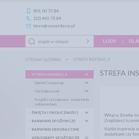
801 00 73 84
(32) 445 73 84
biuro@sweetdecor.pl
LODY
DLA
STREFA INSPIRACJI
STRONA GŁÓWNA
STREFA INS
STREFA INSPIRACJI
Daniel Coceancig
Ola Dobroszek
Książki i czasopisma - ciasta torty
cukiernictwo
ŚWIĘTA I OKOLICZNOŚCI
Witaj w Strefie In
Znajdziesz tu pom
BARWNIKI SPOŻYWCZE
Każda inspiracja 
BARWNIKI DEKORACYJNE
dodatkami czy for
AEROGRAFY SPOŻYWCZE,