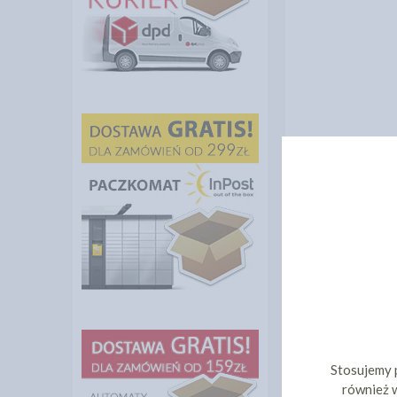
Stosujemy 
również w