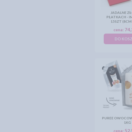
JADALNE Z
PŁATKACH - I
15SZT (8CM
74,
cena:
DO KOS
PUREE OWOCOWE
1KG
52,
cena: