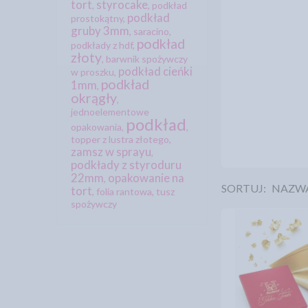
tort
styrocake
,
,
podkład
podkład
prostokątny
,
gruby 3mm
,
saracino
,
podkład
podkłady z hdf
,
złoty
,
barwnik spożywczy
podkład cieńki
w proszku
,
podkład
1mm
,
okrągły
,
jednoelementowe
podkład
opakowania
,
,
topper z lustra złotego
,
zamsz w sprayu
,
podkłady z styroduru
22mm
opakowanie na
,
SORTUJ:
NAZW
tort
,
folia rantowa
,
tusz
spożywczy