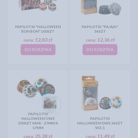
PAPILOTKI "HALLOWEEN
PAPILOTKI "PAJĄKI"
BON BON" 100SZT
36SZT
12,83 zł
12,36 zł
cena:
cena:
DO KOSZYKA
DO KOSZYKA
PAPILOTKI
HALLOWEEN'OWE
PAPILOTKI
200SZT MINI - 27MM X
HALLOWEEN'OWE 36SZT
17MM
WZ.1
25,28 zł
11,49 zł
cena:
cena: