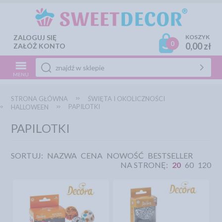
ZALOGUJ SIĘ
KOSZYK
0
0,00 zł
ZAŁÓŻ KONTO
MENU
STRONA GŁÓWNA
ŚWIĘTA I OKOLICZNOŚCI
PAPILOTKI
HALLOWEEN
PAPILOTKI
SORTUJ:
NAZWA
CENA
NOWOŚĆ
BESTSELLER
NA STRONĘ:
20
60
120