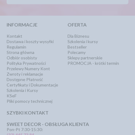
INFORMACJE
OFERTA
Kontakt
Dla Biznesu
Dostawa i koszty wysyłki
Szkolenia i kursy
Regulamin
Bestseller
Strona główna
Polecamy
Odbiór osobisty
Sklepy partnerskie
Polityka Prywatności
PROMOCJA - krótki termin
Przelewy Numery Kont
Zwroty i reklamacje
Dostępne Płatność
Certyfikaty i Dokumentacje
Szkolenia i Kursy
KSeF
Pliki pomocy technicznej
SZYBKI KONTAKT
SWEET DECOR - OBSŁUGA KLIENTA
Pon-Pt 7:30-15:30:
(32) 445 73 84