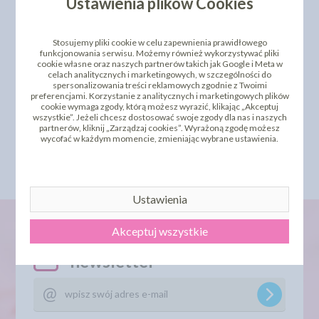
Ustawienia plików Cookies
Stosujemy pliki cookie w celu zapewnienia prawidłowego
funkcjonowania serwisu. Możemy również wykorzystywać pliki
cookie własne oraz naszych partnerów takich jak Google i Meta w
celach analitycznych i marketingowych, w szczególności do
spersonalizowania treści reklamowych zgodnie z Twoimi
PAPILOTKI PAJĄKI -
preferencjami. Korzystanie z analitycznych i marketingowych plików
36SZT
cookie wymaga zgody, którą możesz wyrazić, klikając „Akceptuj
wszystkie”. Jeżeli chcesz dostosować swoje zgody dla nas i naszych
12,36 zł
cena:
partnerów, kliknij „Zarządzaj cookies”. Wyrażoną zgodę możesz
wycofać w każdym momencie, zmieniając wybrane ustawienia.
DO KOSZYKA
Ustawienia
Akceptuj wszystkie
newsletter