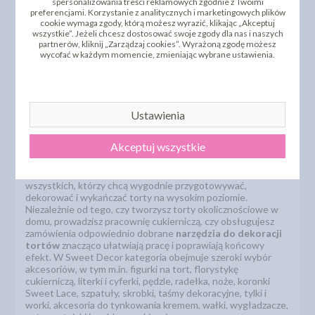
cukiernicze akcesoria do dekoracji tortów i ciast w Polsce. Tak
spersonalizowania treści reklamowych zgodnie z Twoimi
preferencjami. Korzystanie z analitycznych i marketingowych plików
szeroki asortyment akcesoriów pozawala w jednym miejscu zamówić
cookie wymaga zgody, którą możesz wyrazić, klikając „Akceptuj
wiele bardzo wyszukanych, przydatnych lub wręcz niezbędnych
wszystkie”. Jeżeli chcesz dostosować swoje zgody dla nas i naszych
narzędzi.
partnerów, kliknij „Zarządzaj cookies”. Wyrażoną zgodę możesz
wycofać w każdym momencie, zmieniając wybrane ustawienia.
Akcesoria do tortów -
narzędzia i dodatki do
Ustawienia
dekorowania, tynkowania i
modelowania
Akceptuj wszystkie
Akcesoria do tortów
to kategoria stworzona dla
wszystkich, którzy chcą wygodnie przygotowywać,
dekorować i wykańczać torty na wysokim poziomie.
Niezależnie od tego, czy tworzysz torty okolicznościowe w
domu, prowadzisz pracownię cukierniczą, czy obsługujesz
zamówienia odpowiednio dobrane
narzędzia do dekoracji
tortów
znacząco ułatwiają pracę i poprawiają końcowy
efekt. W Sweet Decor kategoria obejmuje szeroki wybór
akcesoriów, w tym m.in. figurki na tort, florystykę
cukierniczą, literki i cyferki, pędzle, radełka, noże, koronki
Sweet Lace, szpatuły, skrobki, taśmy dekoracyjne, tylki i
worki, akcesoria do tynkowania kremem, wałki, wygładzacze,