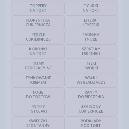
TOPPERY
FIGURKI
NA TORT
NA TORT
FLORYSTYKA
LITERKI
CUKIERNICZA
I CYFERKI
PĘDZLE
RADEŁKA
CUKIERNICZE
I NOŻE
KORONKI
SZPATUŁY
NA TORT
I SKROBKI
TAŚMY
TYLKI
DEKORACYJNE
I WORKI
TYNKOWANIE
WAŁKI
KREMEM
WYGŁADZACZE
FOLIE
RANTY
DO TORTÓW
DO PIECZENIA
PATERY
SZABLONY
I STOJAKI
CUKIERNICZE
ŚWIECZKI
PODKŁADY
I FONTANNY
POD TORT