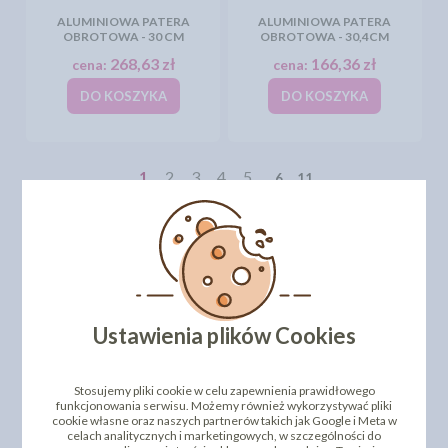
ALUMINIOWA PATERA
ALUMINIOWA PATERA
OBROTOWA - 30 CM
OBROTOWA - 30,4CM
268,63 zł
166,36 zł
cena:
cena:
DO KOSZYKA
DO KOSZYKA
1
2
3
4
5
6
11
POKAŻ WSZYSTKIE PRODUKTY
Ustawienia plików Cookies
Rekomendacje:
Akcesoria do Monoporcji Sweet Decor -
Słodki Stół
Ocena:
5
Stosujemy pliki cookie w celu zapewnienia prawidłowego
Sylwia Ładyga
-
Często przy dekorowaniu tortów, a
funkcjonowania serwisu. Możemy również wykorzystywać pliki
także przy innych wypiekach używam narzędzi i form
cookie własne oraz naszych partnerów takich jak Google i Meta w
Sweet Decor. Jest to jeden z najlepiej wyposażonych sklepów w
celach analitycznych i marketingowych, w szczególności do