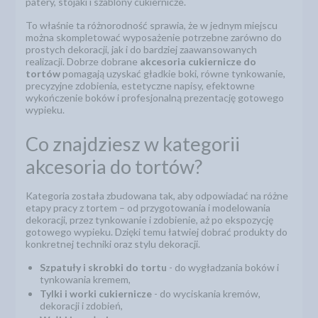
patery, stojaki i szablony cukiernicze.
To właśnie ta różnorodność sprawia, że w jednym miejscu
można skompletować wyposażenie potrzebne zarówno do
prostych dekoracji, jak i do bardziej zaawansowanych
realizacji. Dobrze dobrane
akcesoria cukiernicze do
tortów
pomagają uzyskać gładkie boki, równe tynkowanie,
precyzyjne zdobienia, estetyczne napisy, efektowne
wykończenie boków i profesjonalną prezentację gotowego
wypieku.
Co znajdziesz w kategorii
akcesoria do tortów?
Kategoria została zbudowana tak, aby odpowiadać na różne
etapy pracy z tortem – od przygotowania i modelowania
dekoracji, przez tynkowanie i zdobienie, aż po ekspozycję
gotowego wypieku. Dzięki temu łatwiej dobrać produkty do
konkretnej techniki oraz stylu dekoracji.
Szpatuły i skrobki do tortu
- do wygładzania boków i
tynkowania kremem,
Tylki i worki cukiernicze
- do wyciskania kremów,
dekoracji i zdobień,