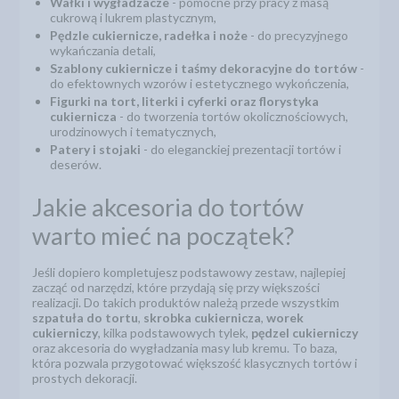
Wałki i wygładzacze
- pomocne przy pracy z masą
cukrową i lukrem plastycznym,
Pędzle cukiernicze, radełka i noże
- do precyzyjnego
wykańczania detali,
Szablony cukiernicze i taśmy dekoracyjne do tortów
-
do efektownych wzorów i estetycznego wykończenia,
Figurki na tort, literki i cyferki oraz florystyka
cukiernicza
- do tworzenia tortów okolicznościowych,
urodzinowych i tematycznych,
Patery i stojaki
- do eleganckiej prezentacji tortów i
deserów.
Jakie akcesoria do tortów
warto mieć na początek?
Jeśli dopiero kompletujesz podstawowy zestaw, najlepiej
zacząć od narzędzi, które przydają się przy większości
realizacji. Do takich produktów należą przede wszystkim
szpatuła do tortu
,
skrobka cukiernicza
,
worek
cukierniczy
, kilka podstawowych tylek,
pędzel cukierniczy
oraz akcesoria do wygładzania masy lub kremu. To baza,
która pozwala przygotować większość klasycznych tortów i
prostych dekoracji.