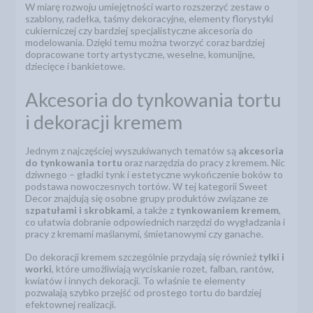
W miarę rozwoju umiejętności warto rozszerzyć zestaw o
szablony, radełka, taśmy dekoracyjne, elementy florystyki
cukierniczej czy bardziej specjalistyczne akcesoria do
modelowania. Dzięki temu można tworzyć coraz bardziej
dopracowane torty artystyczne, weselne, komunijne,
dziecięce i bankietowe.
Akcesoria do tynkowania tortu
i dekoracji kremem
Jednym z najczęściej wyszukiwanych tematów są
akcesoria
do tynkowania tortu
oraz narzędzia do pracy z kremem. Nic
dziwnego – gładki tynk i estetyczne wykończenie boków to
podstawa nowoczesnych tortów. W tej kategorii Sweet
Decor znajdują się osobne grupy produktów związane ze
szpatułami i skrobkami
, a także z
tynkowaniem kremem
,
co ułatwia dobranie odpowiednich narzędzi do wygładzania i
pracy z kremami maślanymi, śmietanowymi czy ganache.
Do dekoracji kremem szczególnie przydają się również
tylki i
worki
, które umożliwiają wyciskanie rozet, falban, rantów,
kwiatów i innych dekoracji. To właśnie te elementy
pozwalają szybko przejść od prostego tortu do bardziej
efektownej realizacji.