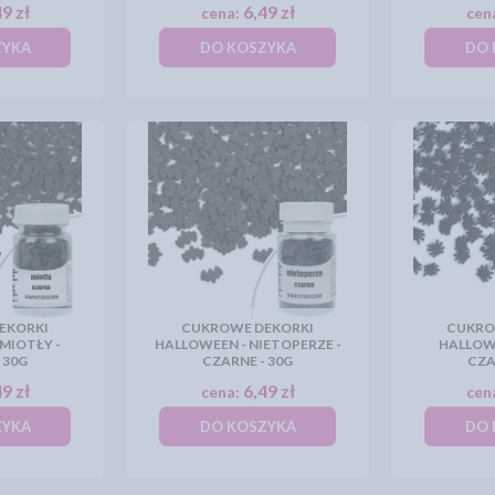
9 zł
6,49 zł
cena:
cen
ZYKA
DO KOSZYKA
DO 
EKORKI
CUKROWE DEKORKI
CUKRO
MIOTŁY -
HALLOWEEN - NIETOPERZE -
HALLOWE
 30G
CZARNE - 30G
CZA
9 zł
6,49 zł
cena:
cen
ZYKA
DO KOSZYKA
DO 