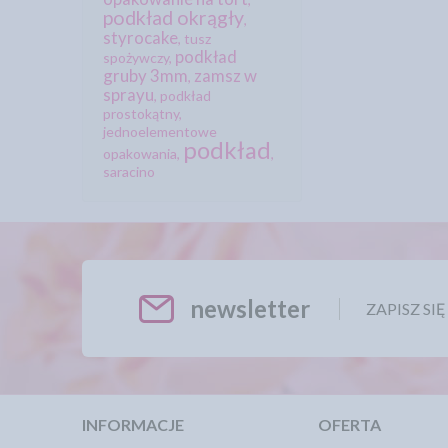
podkład okrągły
,
styrocake
,
tusz
podkład
spożywczy
,
gruby 3mm
zamsz w
,
sprayu
,
podkład
prostokątny
,
jednoelementowe
podkład
opakowania
,
,
saracino
newsletter
ZAPISZ SI
INFORMACJE
OFERTA