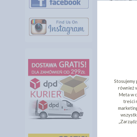
DEKORACJE 
CZASZKI MI
35,19 z
cena:
DO KOS
Najniższa cena z 
obniżką:
43,
Stosujemy 
również w
Meta w c
treści
marketing
wszystki
„Zarządz