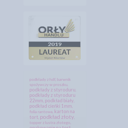
podkłady z hdf
,
barwnik
spożywczy w proszku
,
podkłady z styroduru
,
podkłady z styroduru
22mm
podkład biały
,
,
podkład cieńki 1mm
,
karton na
folia rantowa
,
podkład złoty
tort
,
,
topper z lustra złotego
,
opakowanie na tort
,