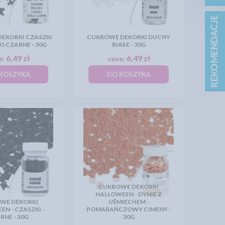
EKORKI CZASZKI
CUKROWE DEKORKI DUCHY
ŁO CZARNE - 30G
BIAŁE - 30G
6,49 zł
6,49 zł
a:
cena:
KOSZYKA
DO KOSZYKA
CUKROWE DEKORKI
HALLOWEEN - DYNIE Z
WE DEKORKI
UŚMIECHEM -
N - CZASZKI -
POMARAŃCZOWY CIMENY -
RNE - 30G
30G