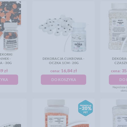
EKORKI
 MIX -
DEKORACJA CUKROWA -
DEKORA
 - 30G
OCZKA 1CM - 20G
CZASZK
9 zł
16,84 zł
35
cena:
cena:
ZYKA
DO KOSZYKA
DO 
Najniższa c
obni