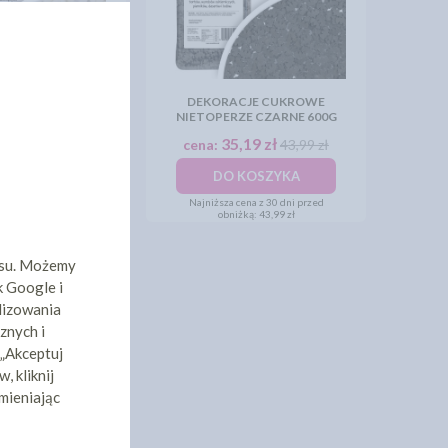
 CUKROWE KOŚCI
DEKORACJE CUKROWE
AŁE 600G
NIETOPERZE CZARNE 600G
,19 zł
35,19 zł
43,99 zł
cena:
43,99 zł
KOSZYKA
DO KOSZYKA
ena z 30 dni przed
Najniższa cena z 30 dni przed
żką:
43,99 zł
obniżką:
43,99 zł
isu. Możemy
k Google i
lizowania
Y
znych i
 „Akceptuj
, kliknij
mieniając