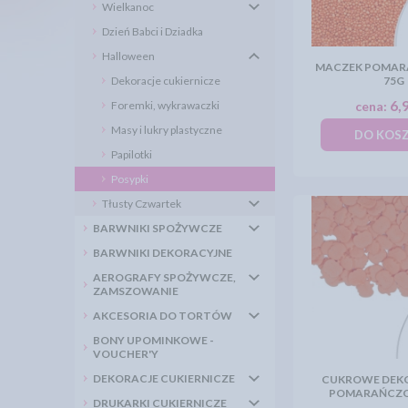
Wielkanoc
Dzień Babci i Dziadka
Halloween
MACZEK POMAR
Dekoracje cukiernicze
75G
6,9
Foremki, wykrawaczki
cena:
Masy i lukry plastyczne
DO KOS
Papilotki
Posypki
Tłusty Czwartek
BARWNIKI SPOŻYWCZE
BARWNIKI DEKORACYJNE
AEROGRAFY SPOŻYWCZE,
ZAMSZOWANIE
AKCESORIA DO TORTÓW
BONY UPOMINKOWE -
VOUCHER'Y
DEKORACJE CUKIERNICZE
CUKROWE DEKO
POMARAŃCZOW
DRUKARKI CUKIERNICZE