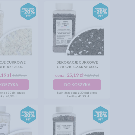
CJE CUKROWE
DEKORACJE CUKROWE
I BIAŁE 600G
CZASZKI CZARNE 600G
,19 zł
35,19 zł
43,99 zł
cena:
43,99 zł
KOSZYKA
DO KOSZYKA
ena z 30 dni przed
Najniższa cena z 30 dni przed
żką:
43,99 zł
obniżką:
43,99 zł