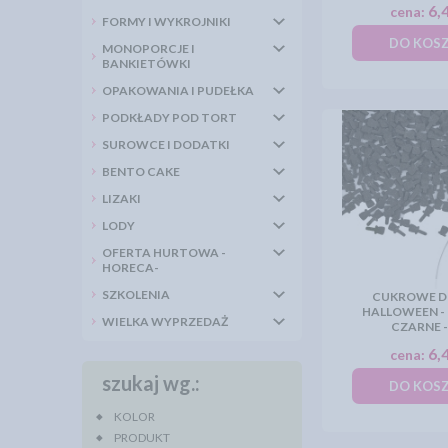
6,4
cena:
FORMY I WYKROJNIKI
DO KOS
MONOPORCJE I
BANKIETÓWKI
OPAKOWANIA I PUDEŁKA
PODKŁADY POD TORT
SUROWCE I DODATKI
BENTO CAKE
LIZAKI
LODY
OFERTA HURTOWA -
HORECA-
SZKOLENIA
CUKROWE D
HALLOWEEN - 
WIELKA WYPRZEDAŻ
CZARNE -
6,4
cena:
szukaj wg.:
DO KOS
KOLOR
PRODUKT