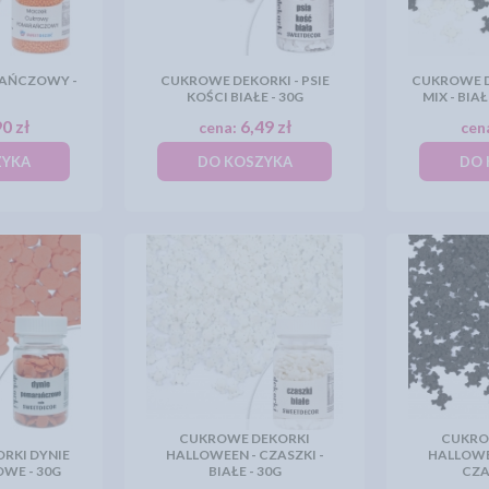
AŃCZOWY -
CUKROWE DEKORKI - PSIE
CUKROWE D
KOŚCI BIAŁE - 30G
MIX - BIA
0 zł
6,49 zł
cena:
cen
ZYKA
DO KOSZYKA
DO 
CUKROWE DEKORKI
CUKRO
RKI DYNIE
HALLOWEEN - CZASZKI -
HALLOWEE
E - 30G
BIAŁE - 30G
CZA