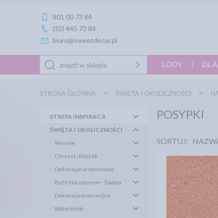
801 00 73 84
(32) 445 73 84
biuro@sweetdecor.pl
LODY
DLA
STRONA GŁÓWNA
ŚWIĘTA I OKOLICZNOŚCI
H
POSYPKI
STREFA INSPIRACJI
ŚWIĘTA I OKOLICZNOŚCI
SORTUJ:
NAZW
Wesele
Chrzest i Roczek
Dekoracje urodzinowe
Boże Narodzenie - Święta
Dekoracje komunijne
Walentynki