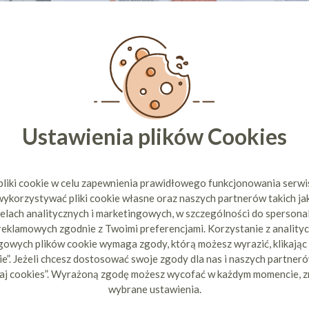
CUKROWE
DEKORACJE CUKROWE DYNIE
DEKORACJE
X 600G
POMARAŃCZOWE CAŁE 600G
BI
ł
35,19 zł
35
43,99 zł
cena:
43,99 zł
cena:
ZYKA
DO KOSZYKA
DO 
Ustawienia plików Cookies
30 dni przed
Najniższa cena z 30 dni przed
Najniższa c
99 zł
obniżką:
43,99 zł
obni
1
2
pliki cookie w celu zapewnienia prawidłowego funkcjonowania serw
ykorzystywać pliki cookie własne oraz naszych partnerów takich ja
elach analitycznych i marketingowych, w szczególności do spersona
POKAŻ WSZYSTKIE PRODUKT
 reklamowych zgodnie z Twoimi preferencjami. Korzystanie z analityc
owych plików cookie wymaga zgody, którą możesz wyrazić, klikając
e”. Jeżeli chcesz dostosować swoje zgody dla nas i naszych partnerów
aj cookies”. Wyrażoną zgodę możesz wycofać w każdym momencie, z
wybrane ustawienia.