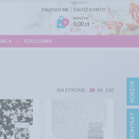
ZALOGUJ SIĘ
ZAŁÓŻ KONTO
KOSZYK
0
0,00 zł
RACJI
SZKOLENIA
NA STRONĘ:
20
60
120