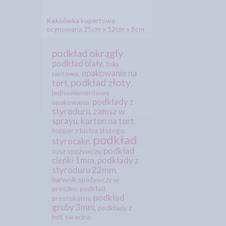
Keksówka kopertowa
ocynowana 25cm x 12cm x 8cm
podkład okrągły
,
podkład biały
,
folia
opakowanie na
rantowa
,
podkład złoty
tort
,
,
jednoelementowe
podkłady z
opakowania
,
styroduru
zamsz w
,
sprayu
karton na tort
,
,
topper z lustra złotego
,
podkład
styrocake
,
,
podkład
tusz spożywczy
,
cieńki 1mm
podkłady z
,
styroduru 22mm
,
barwnik spożywczy w
proszku
,
podkład
podkład
prostokątny
,
gruby 3mm
,
podkłady z
hdf
,
saracino