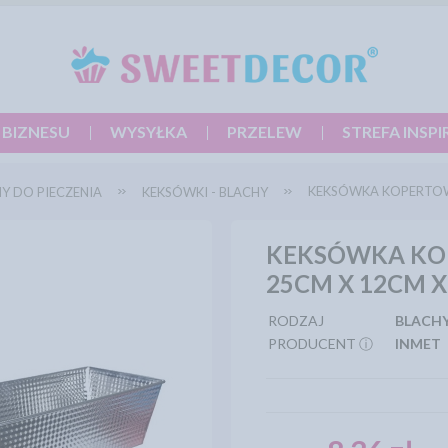
 BIZNESU
WYSYŁKA
PRZELEW
STREFA INSPI
KEKSÓWKA KOPERTO
Y DO PIECZENIA
KEKSÓWKI - BLACHY
KEKSÓWKA K
25CM X 12CM 
RODZAJ
BLACHY
PRODUCENT ⓘ
INMET