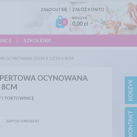
ZALOGUJ SIĘ
ZAŁÓŻ KONTO
KOSZYK
0
0,00 zł
RACJI
SZKOLENIA
WA OCYNOWANA 25CM X 12CM X 8CM
OPERTOWA OCYNOWANA
X 8CM
 I TORTOWNICE
ZAPYTAJ O PRODUKT