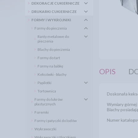
DEKORACJE CUKIERNICZE
DRUKARKI CUKIERNICZE
FORMY I WYKROJNIKI
Formy do pieczenia
Ranty metalowe do
pieczenia
Blachy do pieczenia
Formy do tart
Formy na babkę
OPIS
DO
Keksówki - blachy
Papilotki
Tortownica
Doskonała keksó
Formy do lukrów
plastycznych
Wymiary górnej 
Blachy posiadaj
Foremki
Numer katalog
Formy i patyczki do lodów
Wykrawaczki
Wykrawaczki z tłoczkiem