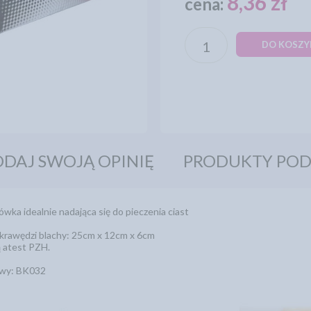
8,36 zł
cena:
DO KOSZY
DAJ SWOJĄ OPINIĘ
PRODUKTY PO
wka idealnie nadająca się do pieczenia ciast
krawędzi blachy: 25cm x 12cm x 6cm
ą atest PZH.
owy: BK032