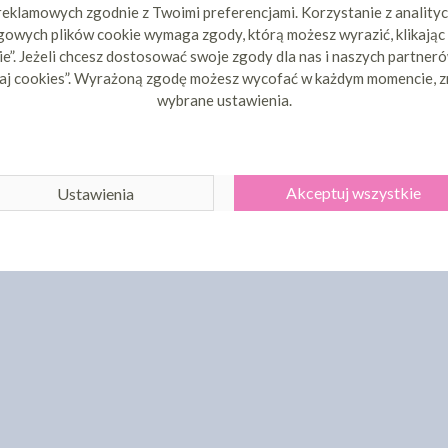
20 zł
14,16 zł
cena:
cen
 reklamowych zgodnie z Twoimi preferencjami. Korzystanie z analityc
owych plików cookie wymaga zgody, którą możesz wyrazić, klikając
ZYKA
DO KOSZYKA
DO 
e”. Jeżeli chcesz dostosować swoje zgody dla nas i naszych partnerów
aj cookies”. Wyrażoną zgodę możesz wycofać w każdym momencie, z
wybrane ustawienia.
Akceptuj wszystkie
Ustawienia