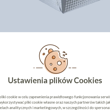
CI KUPILI TEŻ
Ustawienia plików Cookies
pliki cookie w celu zapewnienia prawidłowego funkcjonowania serw
STA WYSOKA
BLACHA DO CIASTA GŁADKA
KEKSÓWK
M X 25CM X
OCYNOWANA 36CM X 25CM X
OCYNOWANA
ykorzystywać pliki cookie własne oraz naszych partnerów takich ja
6CM
elach analitycznych i marketingowych, w szczególności do spersona