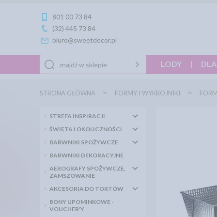
801 00 73 84
(32) 445 73 84
biuro@sweetdecor.pl
LODY
DLA
STRONA GŁÓWNA
FORMY I WYKROJNIKI
FORM
STREFA INSPIRACJI
ŚWIĘTA I OKOLICZNOŚCI
BARWNIKI SPOŻYWCZE
BARWNIKI DEKORACYJNE
AEROGRAFY SPOŻYWCZE,
ZAMSZOWANIE
AKCESORIA DO TORTÓW
BONY UPOMINKOWE -
VOUCHER'Y