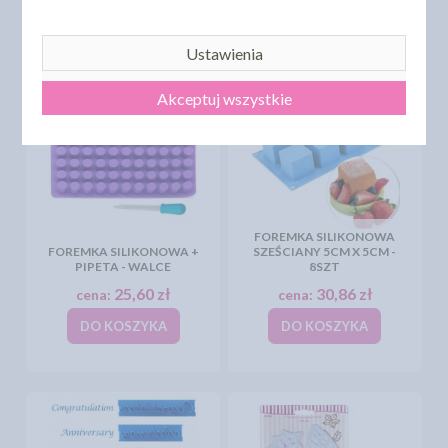
DO KOSZYKA
DO KOSZYKA
Najniższa cena z 30 dni przed
Najniższa cena z 30 dni przed
Ustawienia
obniżką:
52,80 zł
obniżką:
52,80 zł
Akceptuj wszystkie
FOREMKA SILIKONOWA
FOREMKA SILIKONOWA +
SZEŚCIANY 5CM X 5CM -
PIPETA - WALCE
8SZT
25,60 zł
30,86 zł
cena:
cena:
DO KOSZYKA
DO KOSZYKA