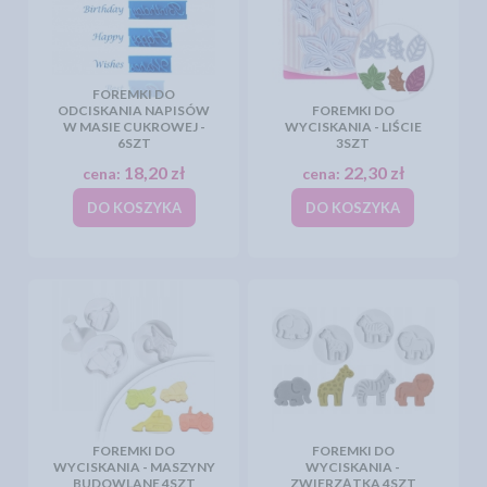
FOREMKI DO
ODCISKANIA NAPISÓW
FOREMKI DO
W MASIE CUKROWEJ -
WYCISKANIA - LIŚCIE
6SZT
3SZT
18,20 zł
22,30 zł
cena:
cena:
DO KOSZYKA
DO KOSZYKA
FOREMKI DO
FOREMKI DO
WYCISKANIA - MASZYNY
WYCISKANIA -
BUDOWLANE 4SZT
ZWIERZĄTKA 4SZT