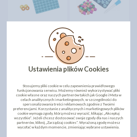
FOREMKA SILIKONOWA +
FOREMKA SILIKONOWA +
PIPETA - OPONKI
PIPETA - SERDUSZKA
9,41 zł
11,30 zł
cena:
cena:
DO KOSZYKA
DO KOSZYKA
Ustawienia plików Cookies
Stosujemy pliki cookie w celu zapewnienia prawidłowego
funkcjonowania serwisu. Możemy również wykorzystywać pliki
cookie własne oraz naszych partnerów takich jak Google i Meta w
celach analitycznych i marketingowych, w szczególności do
spersonalizowania treści reklamowych zgodnie z Twoimi
preferencjami. Korzystanie z analitycznych i marketingowych plików
cookie wymaga zgody, którą możesz wyrazić, klikając „Akceptuj
FOREMKA SILIKONOWA -
wszystkie”. Jeżeli chcesz dostosować swoje zgody dla nas i naszych
BORDIURA Z
FOREMKA SILIKONOWA -
partnerów, kliknij „Zarządzaj cookies”. Wyrażoną zgodę możesz
KLEJNOTAMI
BORDIURA Z KWIATAMI
wycofać w każdym momencie, zmieniając wybrane ustawienia.
34,00 zł
34,00 zł
cena:
cena: