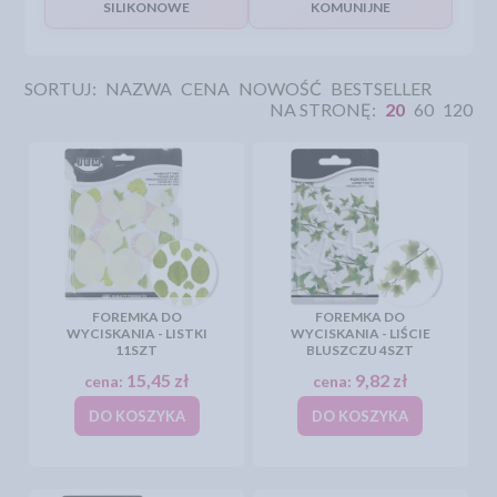
SILIKONOWE
KOMUNIJNE
SORTUJ:
NAZWA
CENA
NOWOŚĆ
BESTSELLER
NA STRONĘ:
20
60
120
FOREMKA DO
FOREMKA DO
WYCISKANIA - LISTKI
WYCISKANIA - LIŚCIE
11SZT
BLUSZCZU 4SZT
15,45 zł
9,82 zł
cena:
cena:
DO KOSZYKA
DO KOSZYKA