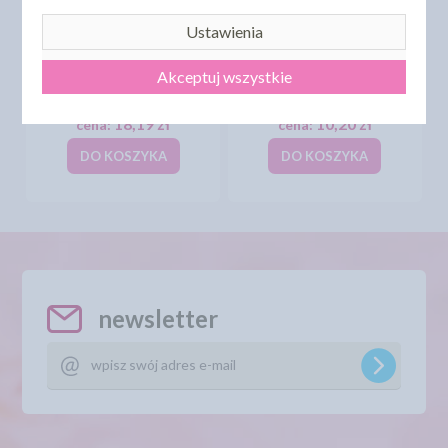
Ustawienia
TORTOWNICA
BLACHA DO CIASTA
Akceptuj wszystkie
OCYNOWANA DNO
WYSOKA OCYNOWANA
PŁASKIE ŚR 24CM
30CM X 25CM X 6CM
18,19 zł
10,20 zł
cena:
cena:
DO KOSZYKA
DO KOSZYKA
newsletter