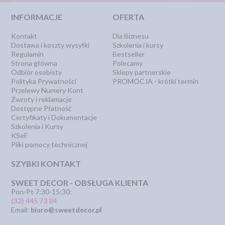
INFORMACJE
OFERTA
Kontakt
Dla Biznesu
Dostawa i koszty wysyłki
Szkolenia i kursy
Regulamin
Bestseller
Strona główna
Polecamy
Odbiór osobisty
Sklepy partnerskie
Polityka Prywatności
PROMOCJA - krótki termin
Przelewy Numery Kont
Zwroty i reklamacje
Dostępne Płatność
Certyfikaty i Dokumentacje
Szkolenia i Kursy
KSeF
Pliki pomocy technicznej
SZYBKI KONTAKT
SWEET DECOR - OBSŁUGA KLIENTA
Pon-Pt 7:30-15:30:
(32) 445 73 84
Email:
biuro@sweetdecor.pl