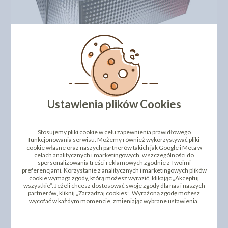
TAGI: (BK212, blacha, tort, ciasto, blachy, keksówka,
formy do pieczenia, forma do ciasta)
Ustawienia plików Cookies
DODAJ SWOJĄ OPINIĘ
Stosujemy pliki cookie w celu zapewnienia prawidłowego
PRODUKTY PODOBNE
funkcjonowania serwisu. Możemy również wykorzystywać pliki
cookie własne oraz naszych partnerów takich jak Google i Meta w
celach analitycznych i marketingowych, w szczególności do
INNI KLIENCI KUPILI TEŻ
spersonalizowania treści reklamowych zgodnie z Twoimi
preferencjami. Korzystanie z analitycznych i marketingowych plików
cookie wymaga zgody, którą możesz wyrazić, klikając „Akceptuj
wszystkie”. Jeżeli chcesz dostosować swoje zgody dla nas i naszych
partnerów, kliknij „Zarządzaj cookies”. Wyrażoną zgodę możesz
wycofać w każdym momencie, zmieniając wybrane ustawienia.