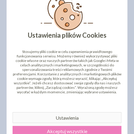
Ustawienia plików Cookies
FOREMKI DO
FOREMKI DO
WYCISKANIA CIASTEK -
WYCISKANIA CIASTEK -
Stosujemy pliki cookie w celu zapewnienia prawidłowego
WIŚNIE - 3SZT
TRUSKAWKI - 3SZT
funkcjonowania serwisu. Możemy również wykorzystywać pliki
cookie własne oraz naszych partnerów takich jak Google i Meta w
8,77 zł
12,66 zł
cena:
cena:
celach analitycznych i marketingowych, w szczególności do
spersonalizowania treści reklamowych zgodnie z Twoimi
DO KOSZYKA
DO KOSZYKA
preferencjami. Korzystanie z analitycznych i marketingowych plików
cookie wymaga zgody, którą możesz wyrazić, klikając „Akceptuj
wszystkie”. Jeżeli chcesz dostosować swoje zgody dla nas i naszych
partnerów, kliknij „Zarządzaj cookies”. Wyrażoną zgodę możesz
wycofać w każdym momencie, zmieniając wybrane ustawienia.
Ustawienia
Akceptuj wszystkie