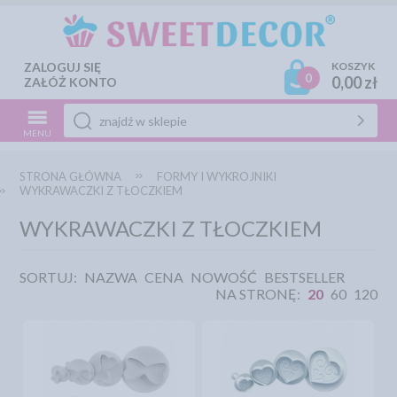
ZALOGUJ SIĘ
KOSZYK
0
0,00 zł
ZAŁÓŻ KONTO
MENU
STRONA GŁÓWNA
FORMY I WYKROJNIKI
WYKRAWACZKI Z TŁOCZKIEM
WYKRAWACZKI Z TŁOCZKIEM
SORTUJ:
NAZWA
CENA
NOWOŚĆ
BESTSELLER
NA STRONĘ:
20
60
120