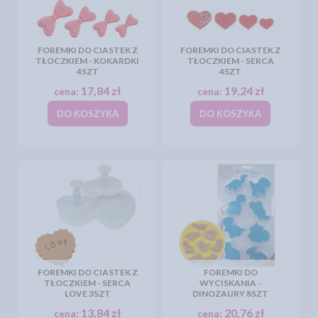
FOREMKI DO CIASTEK Z
FOREMKI DO CIASTEK Z
TŁOCZKIEM - KOKARDKI
TŁOCZKIEM - SERCA
4SZT
4SZT
17,84 zł
19,24 zł
cena:
cena:
DO KOSZYKA
DO KOSZYKA
FOREMKI DO CIASTEK Z
FOREMKI DO
TŁOCZKIEM - SERCA
WYCISKANIA -
LOVE 3SZT
DINOZAURY 8SZT
13,84 zł
20,76 zł
cena:
cena: