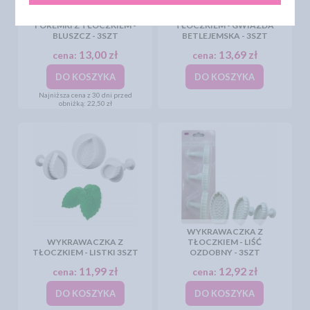
WYKRAWACZKA Z
FOREMKI Z TŁOCZKIEM -
TŁOCZKIEM - GWIAZDA
BLUSZCZ - 3SZT
BETLEJEMSKA - 3SZT
13,00 zł
13,69 zł
cena:
cena:
DO KOSZYKA
DO KOSZYKA
Najniższa cena z 30 dni przed
obniżką:
22,50 zł
WYKRAWACZKA Z
WYKRAWACZKA Z
TŁOCZKIEM - LIŚĆ
TŁOCZKIEM - LISTKI 3SZT
OZDOBNY - 3SZT
11,99 zł
12,92 zł
cena:
cena:
DO KOSZYKA
DO KOSZYKA