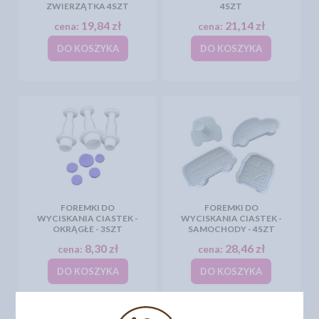
ZWIERZĄTKA 4SZT
4SZT
19,84 zł
21,14 zł
cena:
cena:
DO KOSZYKA
DO KOSZYKA
FOREMKI DO
FOREMKI DO
WYCISKANIA CIASTEK -
WYCISKANIA CIASTEK -
OKRĄGŁE - 3SZT
SAMOCHODY - 4SZT
8,30 zł
28,46 zł
cena:
cena:
DO KOSZYKA
DO KOSZYKA