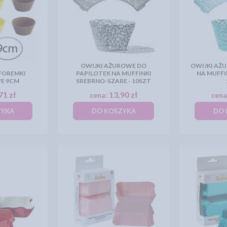
OWIJKI AŻUROWE DO
OWIJKI AŻ
 FOREMKI
PAPILOTEK NA MUFFINKI
NA MUFFIN
E 9CM
SREBRNO-SZARE - 10SZT
71 zł
13,90 zł
cena:
cena
ZYKA
DO KOSZYKA
DO 