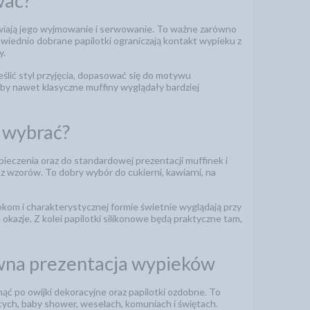
wać?
twiają jego wyjmowanie i serwowanie. To ważne zarówno
wiednio dobrane papilotki ograniczają kontakt wypieku z
y.
reślić styl przyjęcia, dopasować się do motywu
by nawet klasyczne muffiny wyglądały bardziej
o wybrać?
ieczenia oraz do standardowej prezentacji muffinek i
az wzorów. To dobry wybór do cukierni, kawiarni, na
bokom i charakterystycznej formie świetnie wyglądają przy
azje. Z kolei papilotki silikonowe będą praktyczne tam,
towna prezentacja wypieków
nąć po owijki dekoracyjne oraz papilotki ozdobne. To
ęcych, baby shower, weselach, komuniach i świętach.