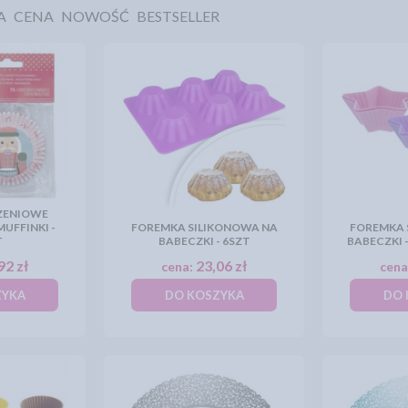
A
CENA
NOWOŚĆ
BESTSELLER
ZENIOWE
MUFFINKI -
FOREMKA SILIKONOWA NA
FOREMKA 
T
BABECZKI - 6SZT
BABECZKI 
92 zł
23,06 zł
cena:
cena
ZYKA
DO KOSZYKA
DO 