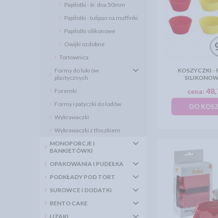
Papilotki - śr. dna 50mm
Papilotki - tulipan na muffinki
Papilotki silikonowe
Owijki ozdobne
Tortownica
Formy do lukrów
KOSZYCZKI -
plastycznych
SILIKONOW
48,
Foremki
cena:
Formy i patyczki do lodów
DO KOS
Wykrawaczki
Wykrawaczki z tłoczkiem
MONOPORCJE I
BANKIETÓWKI
OPAKOWANIA I PUDEŁKA
PODKŁADY POD TORT
SUROWCE I DODATKI
BENTO CAKE
LIZAKI