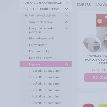
DEKORACJE CUKIERNICZE
SORTUJ:
NAZW
DRUKARKI CUKIERNICZE
FORMY I WYKROJNIKI
Formy do pieczenia
Ranty metalowe do
pieczenia
Blachy do pieczenia
Formy do tart
Formy na babkę
BOŻONAROD
Keksówki - blachy
PAPILOTKI NA 
75SZ
Papilotki
11,
cena:
Papilotki - śr. dna 24mm
Papilotki - śr. dna 27mm
DO KOS
Papilotki - śr. dna 31mm
Papilotki - śr. dna 35mm
Papilotki - śr. dna 40mm
Papilotki - śr. dna 44mm