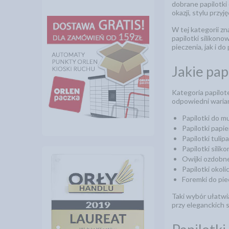
dobrane papilotki
okazji, stylu przyj
W tej kategorii zn
papilotki silikon
pieczenia, jak i 
Jakie pap
Kategoria papilot
odpowiedni warian
Papilotki do m
Papilotki papi
Papilotki tuli
Papilotki sili
Owijki ozdobne 
Papilotki okol
Foremki do pi
Taki wybór ułatwi
przy eleganckich s