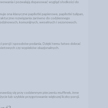
rwowania i pozwalają dopasować wygląd słodkości do
uje ona klasyczne papilotki papierowe, papilotki tulipan,
 praktyczne rozwiązania zarówno do codziennego
urodzinowych, komunijnych, weselnych i sezonowych.
 porcji i sposobów podania. Dzięki temu łatwo dobrać
nkietowych czy wypieków okazjonalnych.
rawdzą się przy codziennym pieczeniu muffinek, inne
życie lub szybkie przygotowanie większej liczby porcji.