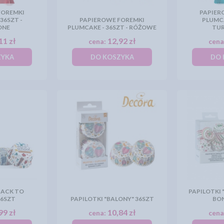
FOREMKI
PAPIER
36SZT -
PAPIEROWE FOREMKI
PLUMCA
ONE
PLUMCAKE - 36SZT - RÓŻOWE
TU
11 zł
12,92 zł
cena:
cena
ZYKA
DO KOSZYKA
DO 
BACK TO
PAPILOTKI
36SZT
PAPILOTKI "BALONY" 36SZT
BON
99 zł
10,84 zł
cena:
cena