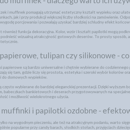
 do muffinek - dlaczego warto ich uży
czek i muffinek pomagają utrzymać estetyczny kształt wypieku oraz uła
ach, jak i przy produkcji większej liczby słodkości na zamówienie. Odpo
 wygodę porcjowania i pozwalają uzyskać bardziej schludny efekt końcow
st również funkcja dekoracyjna. Kolor, wzór i kształt papilotki mogą podk
podnieść wizualną atrakcyjność gotowych deserów. To prosty sposób, a
stetycznie.
 papierowe, tulipan czy silikonowe - c
ki papierowe są bardzo uniwersalne i chętnie wybierane do codziennego p
ją się tam, gdzie liczy się prostota, estetyka i szeroki wybór kolorów or
e i do domowych wypieków.
są często wybierane do bardziej eleganckiej prezentacji. Dzięki wyższym 
, babeczkach bankietowych i deserach przygotowywanych na specjalne ok
wałość i możliwość wielokrotnego użycia.
 muffinki i papilotki ozdobne - efek
e tylko na wygodnym pieczeniu, ale też na atrakcyjnym podaniu, warto sięg
gólnie popularne przy candy barach, słodkich stołach, przyjęciach dzieci