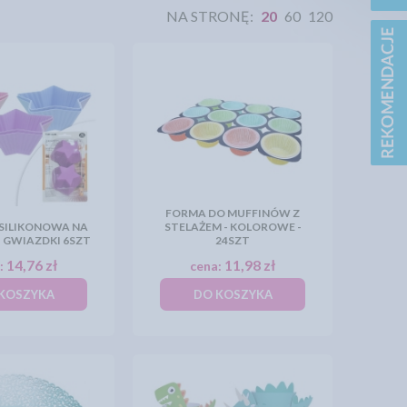
NA STRONĘ:
20
60
120
FORMA DO MUFFINÓW Z
SILIKONOWA NA
STELAŻEM - KOLOROWE -
- GWIAZDKI 6SZT
24SZT
14,76 zł
11,98 zł
:
cena:
KOSZYKA
DO KOSZYKA