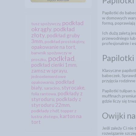
Papilotki
Papilotki do babe
w domowych warunk
podkład
formą, poprawiają
tusz spożywczy
,
okrągły
podkład
,
Ich dużą zaletą je
złoty
podkład gruby
,
przewodniego lub 
3mm
,
podkład prostokątny
,
profesjonalnie i e
opakowanie na tort
,
barwnik spożywczy w
Papilotki
podkład
proszku
,
,
podkład cieńki 1mm
,
zamsz w sprayu
Klasyczne papilot
,
babeczek. Sprawdza
jednoelementowe
przyjęcia rodzinn
podkład
opakowania
,
biały
styrocake
,
saracino
,
,
Papilotki tulipan 
podkłady z
folia rantowa
,
muffinach premium
styroduru
podkłady z
,
gdzie liczy się tr
styroduru 22mm
,
podkłady z hdf
,
topper z
Owijki na
karton na
lustra złotego
,
tort
Jeśli zależy Ci ni
rozwiązanie szcze