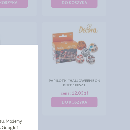
KOSZYKA
DO KOSZYKA
KI "GWIAZDKI"
PAPILOTKI "HALLOWEEN BON
36SZT
BON" 100SZT
11,55 zł
12,83 zł
:
cena:
KOSZYKA
DO KOSZYKA
isu. Możemy
k Google i