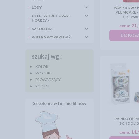
LODY
PAPIEROWE 
PLUMCAKE - 
OFERTA HURTOWA -
CZERW
HORECA-
21,
cena:
SZKOLENIA
DO KOS
WIELKA WYPRZEDAŻ
szukaj wg.:
KOLOR
PRODUKT
PROWADZĄCY
RODZAJ
Szkolenie w formie filmów
PAPILOTKI "
SCHOOL" 
11,
cena: