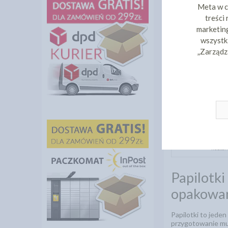
Meta w c
treści
marketing
wszystki
„Zarządz
Oferujemy Państwu
asortymencie dost
papilotki są wyko
także znaleźć cze
Rekomendacje:
Papi
Agni
Bardzo
kształ
Papilotki
opakowan
Papilotki to jede
przygotowanie muf