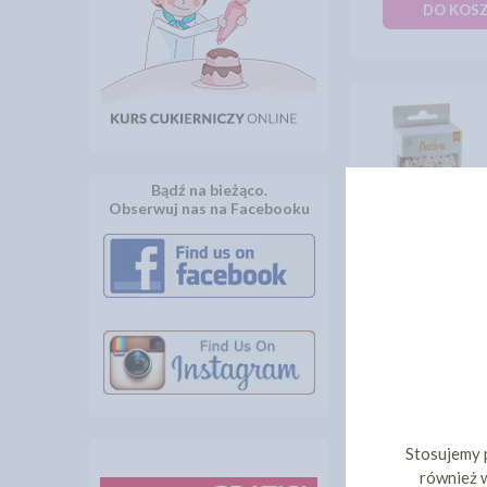
DO KOS
Bądź na bieżąco.
Obserwuj nas na Facebooku
PAPILOTKI "F
SERPENTYNY
10,
cena:
DO KOS
Stosujemy 
również w