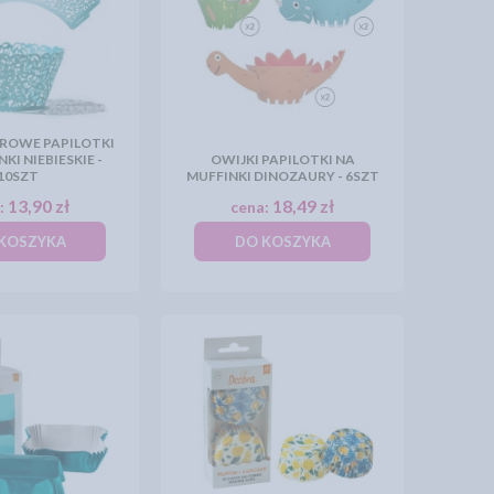
UROWE PAPILOTKI
KI NIEBIESKIE -
OWIJKI PAPILOTKI NA
10SZT
MUFFINKI DINOZAURY - 6SZT
13,90 zł
18,49 zł
:
cena:
KOSZYKA
DO KOSZYKA