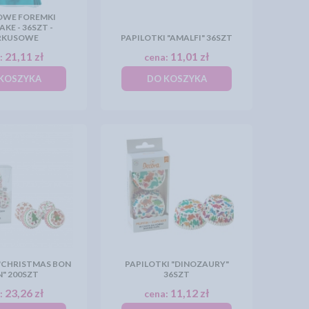
OWE FOREMKI
KE - 36SZT -
RKUSOWE
PAPILOTKI "AMALFI" 36SZT
21,11 zł
11,01 zł
:
cena:
KOSZYKA
DO KOSZYKA
 "CHRISTMAS BON
PAPILOTKI "DINOZAURY"
" 200SZT
36SZT
23,26 zł
11,12 zł
:
cena: