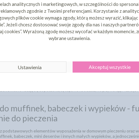
elach analitycznych i marketingowych, w szczególności do spersona
 reklamowych zgodnie z Twoimi preferencjami. Korzystanie z analityc
POKAŻ WSZYSTKIE PRODUKT
owych plików cookie wymaga zgody, którą możesz wyrazić, klikając
e”. Jeżeli chcesz dostosować swoje zgody dla nas i naszych partnerów
aj cookies”. Wyrażoną zgodę możesz wycofać w każdym momencie, z
wybrane ustawienia.
 najwyższej jakości papilotki do muffin, babeczek, ciastek oraz innych
ępne są papilotki w różnych kolorach i kształtach, które pozwolą stworz
nane z wytrzymałych materiałów - m.in. papilotki z papieru odpornego na
koladowe foremki, które można wykorzystać jako alternatywę dla papilote
Akceptuj wszystkie
Ustawienia
lotki Sweet Decor
Ocena:
5
eszka Szymanowska
 szeroki wybór zarówno prostych jak i ozdobnych papilotek z różnymi dekoracyjnymi wzor
tach. Świetnie nadają się do pieczenia, są odporne na tłuszcz, nie przywierają. Można j
 do muffinek, babeczek i wypieków - f
ie do pieczenia
n z podstawowych elementów wyposażenia w domowym pieczeniu oraz w pr
finek, babeczek, mini deserów i innych małych wypieków, a jednocześni