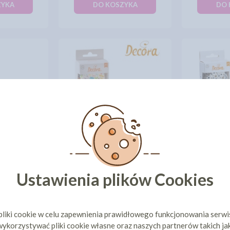
ZYKA
DO KOSZYKA
DO 
IESTA -
PAPILOT
" 36SZT
PAPILOTKI "GAMER" 36SZT
55 zł
10,84 zł
cena:
cena
Ustawienia plików Cookies
ZYKA
DO KOSZYKA
DO 
pliki cookie w celu zapewnienia prawidłowego funkcjonowania serw
1
2
3
4
5
6
11
ykorzystywać pliki cookie własne oraz naszych partnerów takich ja