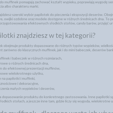
 do muffinek pomagają zachować kształt wypieku, poprawiają wygodę se
ęcia albo charakteru marki.
ajdziesz szeroki wybór papilotek do pieczenia i ekspozycji deserów. Obejm
owe, owijki ozdobne oraz modele dostępne w różnych średnicach dna. To
do przygotowywania efektownych słodkich stołów, candy barów, przyjęć 
ilotki znajdziesz w tej kategorii?
ek obejmuje produkty dopasowane do różnych typów wypieków, wielkości
t zarówno do klasycznych muffinek, jak i do mini babeczek, deserów ba
uffinek i babeczek w różnych rozmiarach,
erowe o różnych średnicach dna,
pan do efektownej prezentacji muffinów,
konowe wielokrotnego użytku,
na papilotki i muffinki,
icznościowe i dekoracyjne,
eczenia małych wypieków i deserów,
a dopasowanie produktu do konkretnego zastosowania. Inne papilotki sp
łodkich stołach, a jeszcze inne tam, gdzie liczy się wygoda, wielokrotne u