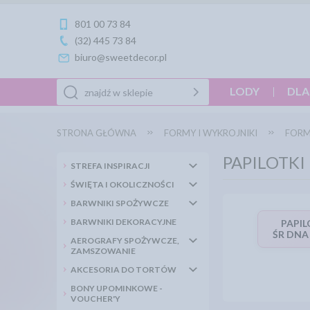
801 00 73 84
(32) 445 73 84
biuro@sweetdecor.pl
LODY
DLA
STRONA GŁÓWNA
FORMY I WYKROJNIKI
FORM
PAPILOTKI
STREFA INSPIRACJI
ŚWIĘTA I OKOLICZNOŚCI
BARWNIKI SPOŻYWCZE
BARWNIKI DEKORACYJNE
PAPIL
ŚR DNA
AEROGRAFY SPOŻYWCZE,
ZAMSZOWANIE
AKCESORIA DO TORTÓW
BONY UPOMINKOWE -
VOUCHER'Y