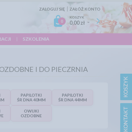
ZALOGUJ SIĘ
ZAŁÓŻ KONTO
KOSZYK
0
0,00 zł
RACJI
SZKOLENIA
OZDOBNE I DO PIECZRNIA
I
PAPILOTKI
PAPILOTKI
MM
ŚR DNA 40MM
ŚR DNA 44MM
I
OWIJKI
WE
OZDOBNE