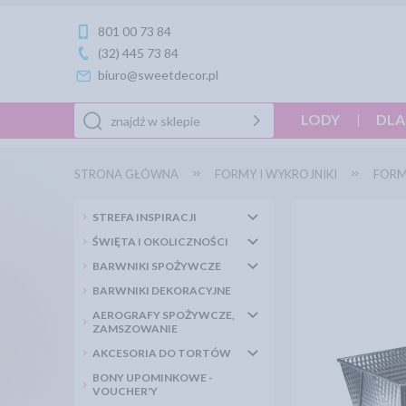
801 00 73 84
(32) 445 73 84
biuro@sweetdecor.pl
LODY
DLA
STRONA GŁÓWNA
FORMY I WYKROJNIKI
FORM
STREFA INSPIRACJI
ŚWIĘTA I OKOLICZNOŚCI
BARWNIKI SPOŻYWCZE
BARWNIKI DEKORACYJNE
AEROGRAFY SPOŻYWCZE,
ZAMSZOWANIE
AKCESORIA DO TORTÓW
BONY UPOMINKOWE -
VOUCHER'Y