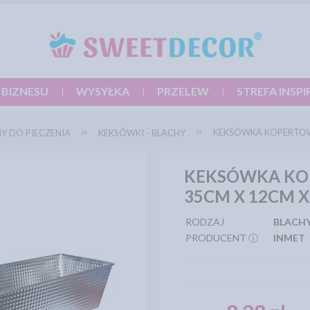
 BIZNESU
WYSYŁKA
PRZELEW
STREFA INSPI
KEKSÓWKA KOPERTO
Y DO PIECZENIA
KEKSÓWKI - BLACHY
KEKSÓWKA K
35CM X 12CM 
RODZAJ
BLACHY
PRODUCENT ⓘ
INMET