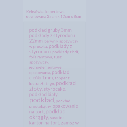
Keksówka kopertowa
ocynowana 35cm x 12cm x 8cm
podkład gruby 3mm
,
podkłady z styroduru
22mm
,
barwnik spożywczy
podkłady z
w proszku
,
styroduru
,
podkłady z hdf
,
folia rantowa
,
tusz
spożywczy
,
jednoelementowe
podkład
opakowania
,
cieńki 1mm
,
topper z
podkład
lustra złotego
,
złoty
styrocake
,
,
podkład biały
,
podkład
,
podkład
opakowanie
prostokątny
,
podkład
na tort
,
okrągły
,
saracino
,
karton na tort
zamsz w
,