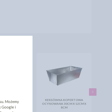
 CIASTA WYSOKA
KEKSÓWKA KOPERTOWA
isu. Możemy
 30CM X 25CM X
OCYNOWANA 30CM X 12CM X
k Google i
6CM
8CM