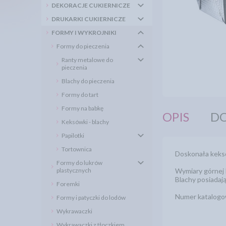
DEKORACJE CUKIERNICZE
DRUKARKI CUKIERNICZE
FORMY I WYKROJNIKI
Formy do pieczenia
Ranty metalowe do
pieczenia
Blachy do pieczenia
Formy do tart
Formy na babkę
OPIS
DO
Keksówki - blachy
Papilotki
Tortownica
Doskonała keksów
Formy do lukrów
plastycznych
Wymiary górnej 
Blachy posiadaj
Foremki
Numer katalog
Formy i patyczki do lodów
Wykrawaczki
Wykrawaczki z tłoczkiem