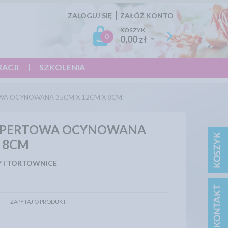
ZALOGUJ SIĘ
ZAŁÓŻ KONTO
KOSZYK
0
0,00 zł
RACJI
SZKOLENIA
WA OCYNOWANA 35CM X 12CM X 8CM
OPERTOWA OCYNOWANA
X 8CM
 I TORTOWNICE
ZAPYTAJ O PRODUKT