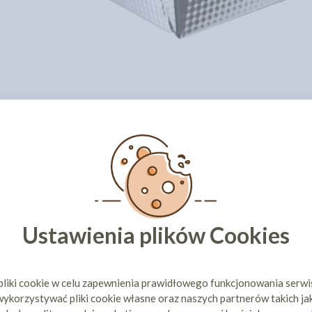
CI KUPILI TEŻ
Ustawienia plików Cookies
BLACHA DO CIASTA GŁADKA
BLACHA DO
pliki cookie w celu zapewnienia prawidłowego funkcjonowania serw
OCYNOWANA
OCYNOWANA 36CM X 25CM X
OCYNOWANA
ykorzystywać pliki cookie własne oraz naszych partnerów takich ja
 ŚR 22CM
6CM