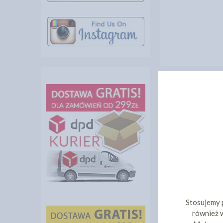
INNI KLIEN
Stosujemy 
TORTOWNICA 
również w
DNO PŁASKIE