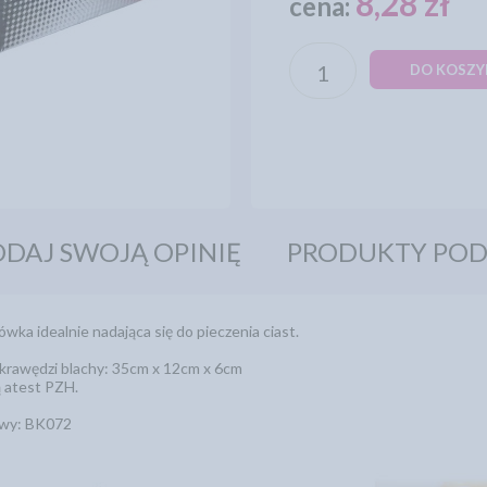
8,28 zł
cena:
DO KOSZY
DAJ SWOJĄ OPINIĘ
PRODUKTY PO
ka idealnie nadająca się do pieczenia ciast.
krawędzi blachy: 35cm x 12cm x 6cm
ą atest PZH.
owy: BK072