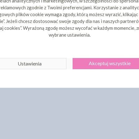
elach analitycznych i marketingowych, w szczególności do spersona
80 zł
14,16 zł
cena:
cena
 reklamowych zgodnie z Twoimi preferencjami. Korzystanie z analityc
ZYKA
DO KOSZYKA
DO 
owych plików cookie wymaga zgody, którą możesz wyrazić, klikając
e”. Jeżeli chcesz dostosować swoje zgody dla nas i naszych partnerów
aj cookies”. Wyrażoną zgodę możesz wycofać w każdym momencie, z
wybrane ustawienia.
Akceptuj wszystkie
Ustawienia