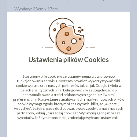
Wymiary: 33cm x 17cm
Forma zawiera 8 miejsc na półkule
Średnica pojedynczej foremki: 5,8 cm
Głębokość pojedynczej foremki: 1 cm
Zakres temperatur: -40 do +230 st.
Numer katalogowy: 5051556
Ustawienia plików Cookies
DODAJ SWOJĄ OPINIĘ
PRODUKTY PODOBNE
Stosujemy pliki cookie w celu zapewnienia prawidłowego
funkcjonowania serwisu. Możemy również wykorzystywać pliki
cookie własne oraz naszych partnerów takich jak Google i Meta w
INNI KLIENCI KUPILI TEŻ
celach analitycznych i marketingowych, w szczególności do
spersonalizowania treści reklamowych zgodnie z Twoimi
preferencjami. Korzystanie z analitycznych i marketingowych plików
cookie wymaga zgody, którą możesz wyrazić, klikając „Akceptuj
wszystkie”. Jeżeli chcesz dostosować swoje zgody dla nas i naszych
partnerów, kliknij „Zarządzaj cookies”. Wyrażoną zgodę możesz
wycofać w każdym momencie, zmieniając wybrane ustawienia.