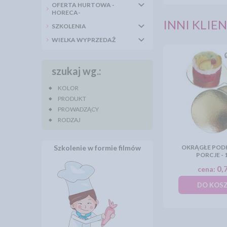
OFERTA HURTOWA -
HORECA-
INNI KLIEN
SZKOLENIA
WIELKA WYPRZEDAŻ
szukaj wg.:
KOLOR
PRODUKT
PROWADZĄCY
RODZAJ
Szkolenie w formie filmów
OKRĄGŁE POD
PORCJE -
0,7
cena:
DO KOS