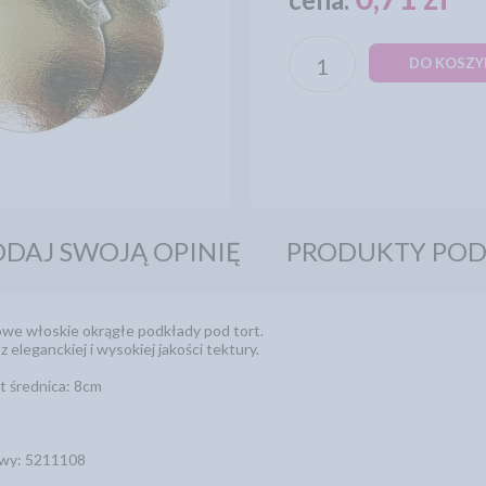
DO KOSZY
DAJ SWOJĄ OPINIĘ
PRODUKTY PO
e włoskie okrągłe podkłady pod tort.
 eleganckiej i wysokiej jakości tektury.
t średnica: 8cm
wy: 5211108