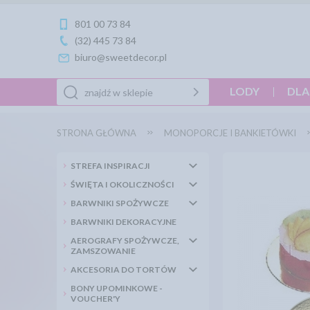
801 00 73 84
(32) 445 73 84
biuro@sweetdecor.pl
LODY
DLA
STRONA GŁÓWNA
MONOPORCJE I BANKIETÓWKI
STREFA INSPIRACJI
ŚWIĘTA I OKOLICZNOŚCI
BARWNIKI SPOŻYWCZE
BARWNIKI DEKORACYJNE
AEROGRAFY SPOŻYWCZE,
ZAMSZOWANIE
AKCESORIA DO TORTÓW
BONY UPOMINKOWE -
VOUCHER'Y