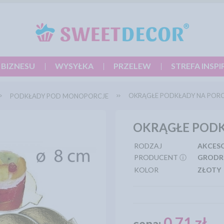
 BIZNESU
WYSYŁKA
PRZELEW
STREFA INSPI
OKRĄGŁE PODKŁADY NA PORC
PODKŁADY POD MONOPORCJE
OKRĄGŁE PODK
RODZAJ
AKCES
PRODUCENT ⓘ
GRODR
KOLOR
ZŁOTY
0,71 zł
cena: