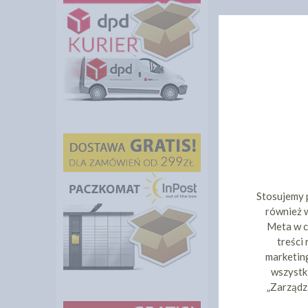
Stosujemy 
również w
Meta w c
treści
marketing
wszystki
„Zarządz