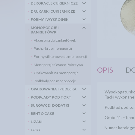
DEKORACJE CUKIERNICZE
DRUKARKI CUKIERNICZE
FORMY I WYKROJNIKI
MONOPORCJE I
BANKIETÓWKI
Akcesoria do bankietówek
Pucharki do monoporcji
Formy silikonowe do monoporcji
Monoporcje Owoce i Warzywa
OPIS
DO
Opakowania na monoporcje
Podkłady pod monoporcje
OPAKOWANIA I PUDEŁKA
Wysokogatunkow
Tacki wykonane z
PODKŁADY POD TORT
SUROWCE I DODATKI
Podkład pod tor
BENTO CAKE
Grubość: ~1mm
LIZAKI
Numer katalogo
LODY