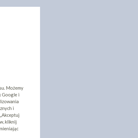
isu. Możemy
k Google i
lizowania
znych i
 „Akceptuj
, kliknij
mieniając