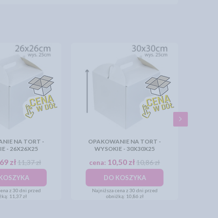
NIE NA TORT -
OPAKOWANIE NA TORT -
E - 26X26X25
WYSOKIE - 30X30X25
69 zł
10,50 zł
11,37 zł
cena:
10,86 zł
KOSZYKA
DO KOSZYKA
ena z 30 dni przed
Najniższa cena z 30 dni przed
żką:
11,37 zł
obniżką:
10,86 zł