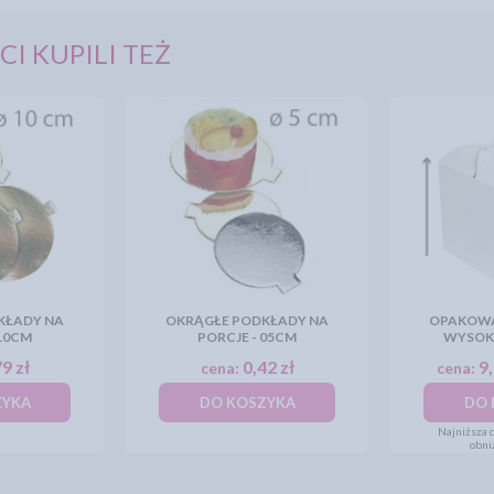
CI KUPILI TEŻ
KŁADY NA
OKRĄGŁE PODKŁADY NA
OPAKOWA
 10CM
PORCJE - 05CM
WYSOKI
9 zł
0,42 zł
9,
cena:
cena:
ZYKA
DO KOSZYKA
DO 
Najniższa c
obni