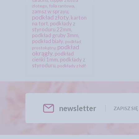
saracino
,
topper z lustra
złotego
,
folia rantowa
,
zamsz w sprayu
,
podkład złoty
karton
,
na tort
podkłady z
,
styroduru 22mm
,
podkład gruby 3mm
,
podkład biały
,
podkład
podkład
prostokątny
,
okrągły
podkład
,
cieńki 1mm
podkłady z
,
styroduru
,
podkłady z hdf
newsletter
ZAPISZ SI