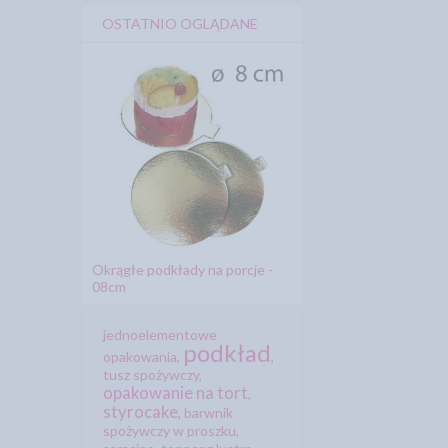
OSTATNIO OGLĄDANE
Okrągłe podkłady na porcje -
08cm
jednoelementowe
podkład
opakowania
,
,
tusz spożywczy
,
opakowanie na tort
,
styrocake
,
barwnik
spożywczy w proszku
,