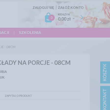
ZALOGUJ SIĘ
ZAŁÓŻ KONTO
KOSZYK
0
0,00 zł
RACJI
SZKOLENIA
JE - 08CM
ŁADY NA PORCJE - 08CM
ORIA
UK
ZAPYTAJ O PRODUKT