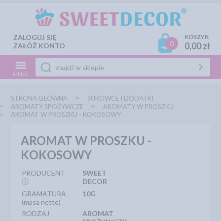
ZALOGUJ SIĘ
KOSZYK
0
0,00 zł
ZAŁÓŻ KONTO
MENU
STRONA GŁÓWNA
SUROWCE I DODATKI
AROMATY SPOŻYWCZE
AROMATY W PROSZKU
AROMAT W PROSZKU - KOKOSOWY
AROMAT W PROSZKU -
KOKOSOWY
PRODUCENT
SWEET
ⓘ
DECOR
GRAMATURA
10G
(masa netto)
RODZAJ
AROMAT