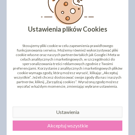
DODAJ SWOJĄ OPINIĘ
PRODUKTY PODOBNE
Ustawienia plików Cookies
INNI KLIENCI KUPILI TEŻ
Stosujemy pliki cookie w celu zapewnienia prawidłowego
funkcjonowania serwisu. Możemy również wykorzystywać pliki
cookie własne oraz naszych partnerów takich jak Google i Meta w
celach analitycznych i marketingowych, w szczególności do
spersonalizowania treści reklamowych zgodnie z Twoimi
preferencjami. Korzystanie z analitycznych i marketingowych plików
cookie wymaga zgody, którą możesz wyrazić, klikając „Akceptuj
wszystkie”. Jeżeli chcesz dostosować swoje zgody dla nas i naszych
partnerów, kliknij „Zarządzaj cookies”. Wyrażoną zgodę możesz
wycofać w każdym momencie, zmieniając wybrane ustawienia.
AROMAT W PROSZKU -
AROMAT W PROSZKU -
MALINOWY
WANILIOWY
9,48 zł
9,48 zł
cena:
cena:
Ustawienia
DO KOSZYKA
DO KOSZYKA
Akceptuj wszystkie