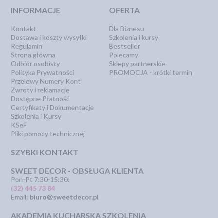
INFORMACJE
OFERTA
Kontakt
Dla Biznesu
Dostawa i koszty wysyłki
Szkolenia i kursy
Regulamin
Bestseller
Strona główna
Polecamy
Odbiór osobisty
Sklepy partnerskie
Polityka Prywatności
PROMOCJA - krótki termin
Przelewy Numery Kont
Zwroty i reklamacje
Dostępne Płatność
Certyfikaty i Dokumentacje
Szkolenia i Kursy
KSeF
Pliki pomocy technicznej
SZYBKI KONTAKT
SWEET DECOR - OBSŁUGA KLIENTA
Pon-Pt 7:30-15:30:
(32) 445 73 84
Email:
biuro@sweetdecor.pl
AKADEMIA KUCHARSKA SZKOLENIA