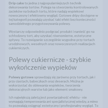
Drip cake
to jedna z najpopularniejszych technik
dekorowania tortów. Polega na stworzeniu kontrolowanych
zacieków na bokach tortu, które nadają wypiekowi
nowoczesny i efektowny wygląd. Gotowe dripy dostępne w
tej kategorii pozwalają uzyskać taki efekt bez konieczności
samodzielnego przygotowywania polewy.
Wystarczy odpowiednio podgrzać produkt i nanieść go na
schłodzony tort, aby uzyskać równomierne, estetyczne
spływy. To rozwiązanie szczególnie wygodne przy tortach
urodzinowych, weselnych oraz nowoczesnych realizacjach
cukierniczych.
Polewy cukiernicze - szybkie
wykończenie wypieków
Polewy gotowe
sprawdzają się zarówno przy tortach, jak i
przy ciastach, babeczkach oraz deserach. Można je
wykorzystać do oblewania wypieków, tworzenia
dekoracyjnych warstw lub jako element smakowy.
Ich największą zaletą jest powtarzalność efektu - nie
wymagają temperowania ani specjalistycznej wiedzy, a mimo
to pozwalają osiągnąć estetyczny i profesjonalny wygląd. To