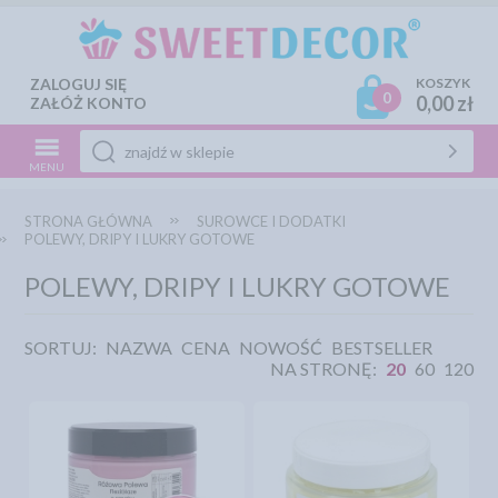
ZALOGUJ SIĘ
KOSZYK
0
0,00 zł
ZAŁÓŻ KONTO
MENU
STRONA GŁÓWNA
SUROWCE I DODATKI
POLEWY, DRIPY I LUKRY GOTOWE
POLEWY, DRIPY I LUKRY GOTOWE
SORTUJ:
NAZWA
CENA
NOWOŚĆ
BESTSELLER
NA STRONĘ:
20
60
120