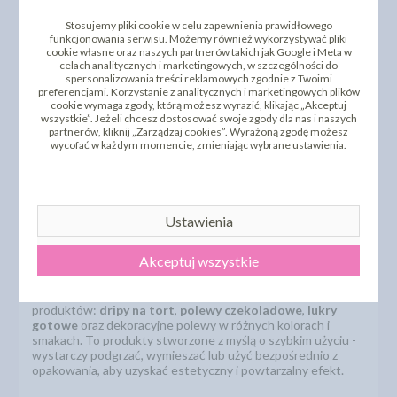
Stosujemy pliki cookie w celu zapewnienia prawidłowego
funkcjonowania serwisu. Możemy również wykorzystywać pliki
cookie własne oraz naszych partnerów takich jak Google i Meta w
celach analitycznych i marketingowych, w szczególności do
Polewy, dripy i lukry gotowe -
spersonalizowania treści reklamowych zgodnie z Twoimi
preferencjami. Korzystanie z analitycznych i marketingowych plików
szybka dekoracja tortów, ciast i
cookie wymaga zgody, którą możesz wyrazić, klikając „Akceptuj
wszystkie”. Jeżeli chcesz dostosować swoje zgody dla nas i naszych
deserów
partnerów, kliknij „Zarządzaj cookies”. Wyrażoną zgodę możesz
wycofać w każdym momencie, zmieniając wybrane ustawienia.
Polewy cukiernicze, dripy i lukry gotowe
to jeden z
najprostszych sposobów na efektowne wykończenie
tortów, ciast i deserów. Dzięki nim możesz w kilka minut
Ustawienia
uzyskać profesjonalny efekt - bez temperowania czekolady,
bez skomplikowanych technik i bez ryzyka nieudanej
dekoracji. To rozwiązanie idealne zarówno dla cukierni, jak i
Akceptuj wszystkie
dla osób dekorujących wypieki w domu.
W kategorii Sweet Decor znajdziesz szeroki wybór
produktów:
dripy na tort
,
polewy czekoladowe
,
lukry
gotowe
oraz dekoracyjne polewy w różnych kolorach i
smakach. To produkty stworzone z myślą o szybkim użyciu -
wystarczy podgrzać, wymieszać lub użyć bezpośrednio z
opakowania, aby uzyskać estetyczny i powtarzalny efekt.