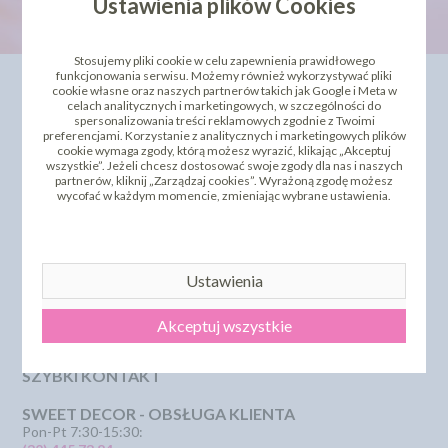
Ustawienia plików Cookies
Stosujemy pliki cookie w celu zapewnienia prawidłowego
funkcjonowania serwisu. Możemy również wykorzystywać pliki
INFORMACJE
OFERTA
cookie własne oraz naszych partnerów takich jak Google i Meta w
celach analitycznych i marketingowych, w szczególności do
spersonalizowania treści reklamowych zgodnie z Twoimi
Kontakt
Dla Biznesu
preferencjami. Korzystanie z analitycznych i marketingowych plików
Dostawa i koszty wysyłki
Szkolenia i kursy
cookie wymaga zgody, którą możesz wyrazić, klikając „Akceptuj
Regulamin
Bestseller
wszystkie”. Jeżeli chcesz dostosować swoje zgody dla nas i naszych
Strona główna
Polecamy
partnerów, kliknij „Zarządzaj cookies”. Wyrażoną zgodę możesz
Odbiór osobisty
Sklepy partnerskie
wycofać w każdym momencie, zmieniając wybrane ustawienia.
Polityka Prywatności
PROMOCJA - krótki termin
Przelewy Numery Kont
Zwroty i reklamacje
Dostępne Płatność
Ustawienia
Certyfikaty i Dokumentacje
Szkolenia i Kursy
KSeF
Akceptuj wszystkie
Pliki pomocy technicznej
SZYBKI KONTAKT
SWEET DECOR - OBSŁUGA KLIENTA
Pon-Pt 7:30-15:30: