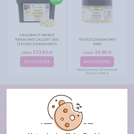
CALLEBAUT MASŁO
KAKAOWE CALLEST 2KG
TŁUSZCZ KAKAOWY
(TŁUSZCZ KAKAOWY)
100G
573,93 zł
33,48 zł
cena:
cena:
DO KOSZYKA
DO KOSZYKA
Najniższa cena z 30 dni przed
obniżką:
41,86 zł
newsletter