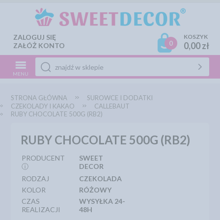
ZALOGUJ SIĘ
KOSZYK
0
0,00 zł
ZAŁÓŻ KONTO
MENU
STRONA GŁÓWNA
SUROWCE I DODATKI
CZEKOLADY I KAKAO
CALLEBAUT
RUBY CHOCOLATE 500G (RB2)
RUBY CHOCOLATE 500G (RB2)
PRODUCENT
SWEET
ⓘ
DECOR
RODZAJ
CZEKOLADA
KOLOR
RÓŻOWY
CZAS
WYSYŁKA 24-
REALIZACJI
48H