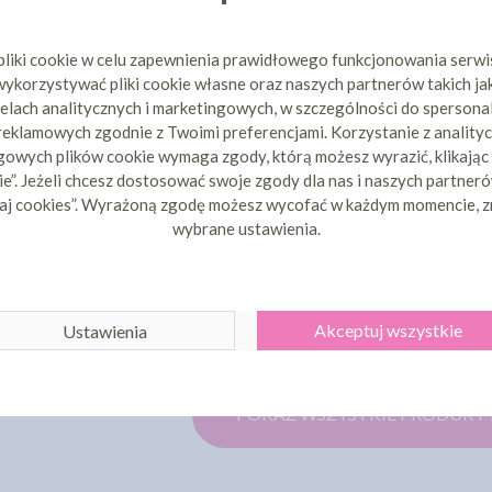
pliki cookie w celu zapewnienia prawidłowego funkcjonowania serw
ykorzystywać pliki cookie własne oraz naszych partnerów takich ja
elach analitycznych i marketingowych, w szczególności do spersona
 reklamowych zgodnie z Twoimi preferencjami. Korzystanie z analityc
ZEKOLADA
owych plików cookie wymaga zgody, którą możesz wyrazić, klikając
ANN 57,6% -
CALLEBAUT CZEKOLADA
CALLEBA
e”. Jeżeli chcesz dostosować swoje zgody dla nas i naszych partnerów
G
CIEMNA SELECT 54,5% - 2,5KG
CIEMNA SEL
aj cookies”. Wyrażoną zgodę możesz wycofać w każdym momencie, z
54 zł
222,94 zł
cena:
cena
wybrane ustawienia.
ZYKA
DO KOSZYKA
DO 
Akceptuj wszystkie
Ustawienia
1
2
3
4
5
POKAŻ WSZYSTKIE PRODUKT