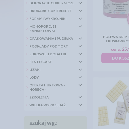
DEKORACJE CUKIERNICZE
DRUKARKI CUKIERNICZE
FORMY I WYKROJNIKI
MONOPORCJE I
BANKIETÓWKI
POLEWA DRIP 
OPAKOWANIA I PUDEŁKA
TRUSKAWKO
PODKŁADY POD TORT
25,
cena:
SUROWCE I DODATKI
DO KOS
BENTO CAKE
LIZAKI
LODY
OFERTA HURTOWA -
HORECA-
SZKOLENIA
WIELKA WYPRZEDAŻ
szukaj wg.: