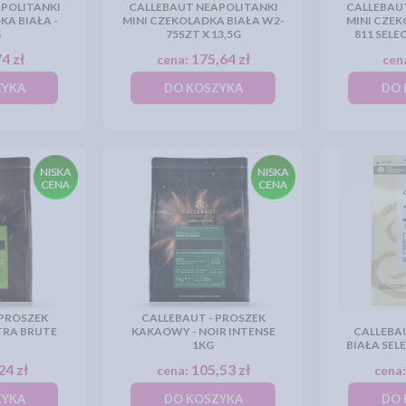
POLITANKI
CALLEBAUT NEAPOLITANKI
CALLEBAU
KA BIAŁA -
MINI CZEKOLADKA BIAŁA W2-
MINI CZE
G
75SZT X 13,5G
811 SELEC
4 zł
175,64 zł
cena:
cen
ZYKA
DO KOSZYKA
DO 
 PROSZEK
CALLEBAUT - PROSZEK
TRA BRUTE
KAKAOWY - NOIR INTENSE
CALLEBA
1KG
BIAŁA SELE
24 zł
105,53 zł
cena:
cena
ZYKA
DO KOSZYKA
DO 