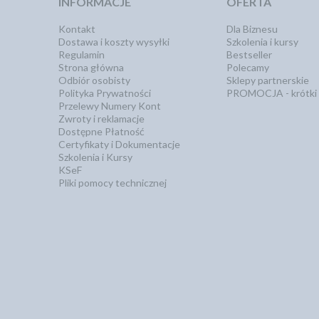
INFORMACJE
OFERTA
Kontakt
Dla Biznesu
Dostawa i koszty wysyłki
Szkolenia i kursy
Regulamin
Bestseller
Strona główna
Polecamy
Odbiór osobisty
Sklepy partnerskie
Polityka Prywatności
PROMOCJA - krótki 
Przelewy Numery Kont
Zwroty i reklamacje
Dostępne Płatność
Certyfikaty i Dokumentacje
Szkolenia i Kursy
KSeF
Pliki pomocy technicznej