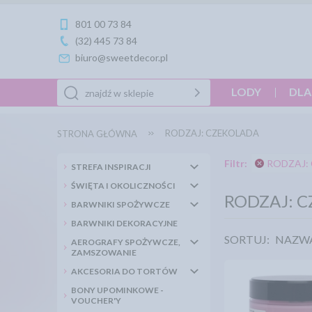
801 00 73 84
(32) 445 73 84
biuro@sweetdecor.pl
LODY
DLA
RODZAJ: CZEKOLADA
STRONA GŁÓWNA
Filtr:
RODZAJ:
STREFA INSPIRACJI
ŚWIĘTA I OKOLICZNOŚCI
RODZAJ: 
BARWNIKI SPOŻYWCZE
BARWNIKI DEKORACYJNE
SORTUJ:
NAZW
AEROGRAFY SPOŻYWCZE,
ZAMSZOWANIE
AKCESORIA DO TORTÓW
BONY UPOMINKOWE -
VOUCHER'Y