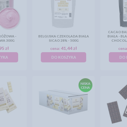
CACAO BA
RÓŻOWA -
BELGIJSKA CZEKOLADA BIAŁA
BIAŁA - BL
WA 300G
SICAO 28% - 500G
CHOCOLA
95 zł
41,44 zł
cena:
cena
ZYKA
DO KOSZYKA
DO 