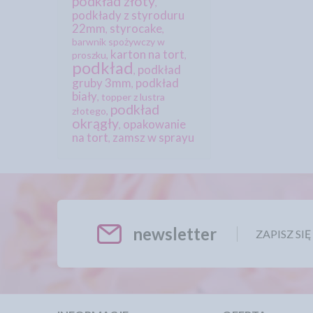
podkład złoty
,
podkłady z styroduru
22mm
styrocake
,
,
barwnik spożywczy w
karton na tort
proszku
,
,
podkład
podkład
,
gruby 3mm
podkład
,
biały
,
topper z lustra
podkład
złotego
,
okrągły
opakowanie
,
na tort
zamsz w sprayu
,
newsletter
ZAPISZ SI