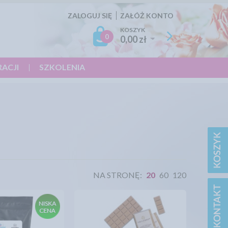
ZALOGUJ SIĘ
ZAŁÓŻ KONTO
KOSZYK
0
0,00 zł
RACJI
SZKOLENIA
NA STRONĘ:
20
60
120