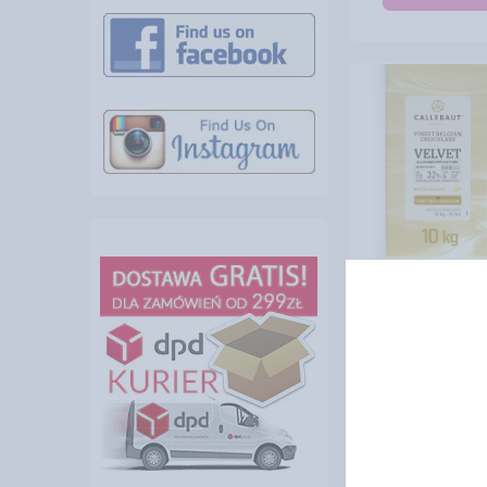
CALLEBAUT C
BIAŁA VELVET 
714,
cena:
DO KOS