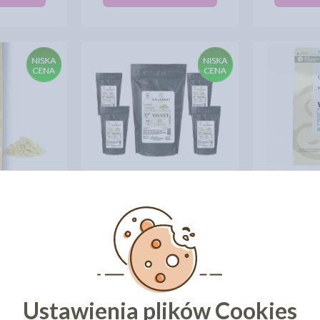
CALLEBAUT CZEKOLADA
ZEKOLADA
BIAŁA VELVET 32% - 0,5KG X5
CALLEBA
32% ~ 10KG
(VELVET) - ZESTAW 2,5KG
BIAŁA VEL
02 zł
215,19 zł
cena:
285,07 zł
cena
ZYKA
DO KOSZYKA
DO 
Najniższa cena z 30 dni przed
obniżką:
285,07 zł
Ustawienia plików Cookies