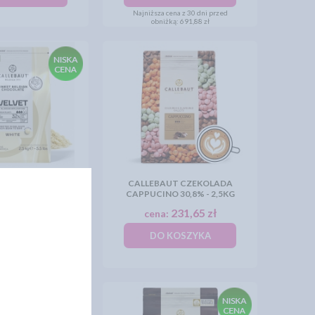
Najniższa cena z 30 dni przed
obniżką:
691,88 zł
UT CZEKOLADA
CALLEBAUT CZEKOLADA
VET 32% - 2,5KG
CAPPUCINO 30,8% - 2,5KG
219,56 zł
231,65 zł
:
cena:
KOSZYKA
DO KOSZYKA