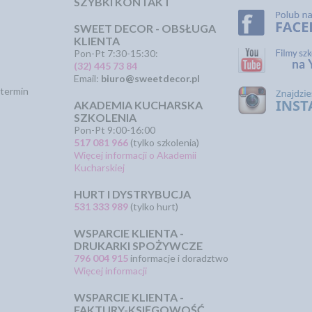
SZYBKI KONTAKT
SWEET DECOR - OBSŁUGA
KLIENTA
Pon-Pt 7:30-15:30:
(32) 445 73 84
Email:
biuro@sweetdecor.pl
termin
AKADEMIA KUCHARSKA
SZKOLENIA
Pon-Pt 9:00-16:00
517 081 966
(tylko szkolenia)
Więcej informacji o Akademii
Kucharskiej
HURT I DYSTRYBUCJA
531 333 989
(tylko hurt)
WSPARCIE KLIENTA -
DRUKARKI SPOŻYWCZE
796 004 915
informacje i doradztwo
Więcej informacji
WSPARCIE KLIENTA -
FAKTURY-KSIĘGOWOŚĆ