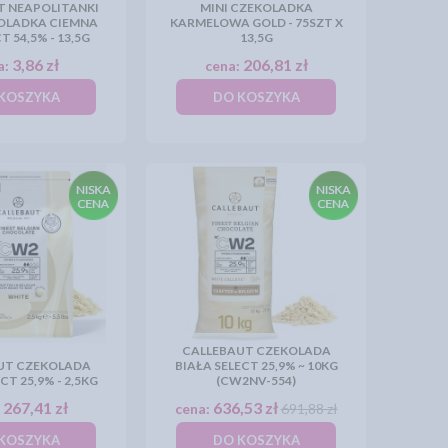
T NEAPOLITANKI
MINI CZEKOLADKA
KOLADKA CIEMNA
KARMELOWA GOLD - 75SZT X
T 54,5% - 13,5G
13,5G
3,86 zł
206,81 zł
a:
cena:
KOSZYKA
DO KOSZYKA
CALLEBAUT CZEKOLADA
UT CZEKOLADA
BIAŁA SELECT 25,9% ~ 10KG
CT 25,9% - 2,5KG
(CW2NV-554)
267,41 zł
636,53 zł
:
cena:
691,88 zł
KOSZYKA
DO KOSZYKA