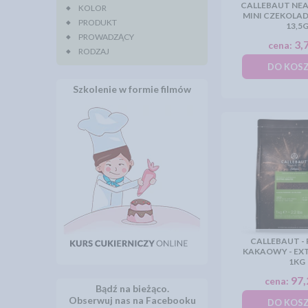
CALLEBAUT NEA
KOLOR
MINI CZEKOLAD
PRODUKT
13,5
PROWADZĄCY
3,7
cena:
RODZAJ
DO KOS
Szkolenie w formie filmów
CALLEBAUT -
KAKAOWY - EX
1KG
97,
cena:
Bądź na bieżąco.
Obserwuj nas na Facebooku
DO KOS