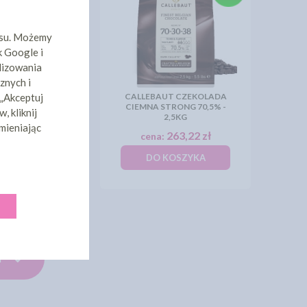
isu. Możemy
k Google i
lizowania
znych i
CALLEBAUT CZEKOLADA
 „Akceptuj
UT CZEKOLADA
CIEMNA STRONG 70,5% -
, kliknij
ECT 54,5% ~ 10KG
2,5KG
mieniając
761,06 zł
263,22 zł
:
cena:
KOSZYKA
DO KOSZYKA
Y