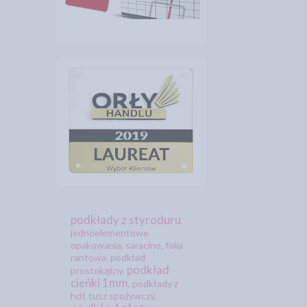
podkłady z styroduru
,
jednoelementowe
opakowania
,
saracino
,
folia
rantowa
,
podkład
podkład
prostokątny
,
cieńki 1mm
,
podkłady z
hdf
,
tusz spożywczy
,