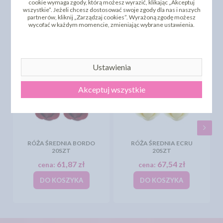
cookie wymaga zgody, którą możesz wyrazić, klikając „Akceptuj
wszystkie”. Jeżeli chcesz dostosować swoje zgody dla nas i naszych
PRODUKTY PODOBNE
partnerów, kliknij „Zarządzaj cookies”. Wyrażoną zgodę możesz
wycofać w każdym momencie, zmieniając wybrane ustawienia.
INNI KLIENCI KUPILI TEŻ
Ustawienia
Akceptuj wszystkie
RÓŻA ŚREDNIA BORDO
RÓŻA ŚREDNIA ECRU
20SZT
20SZT
61,87 zł
67,54 zł
cena:
cena:
DO KOSZYKA
DO KOSZYKA