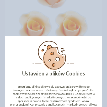
Ustawienia plików Cookies
Stosujemy pliki cookie w celu zapewnienia prawidłowego
funkcjonowania serwisu. Możemy również wykorzystywać pliki
cookie własne oraz naszych partnerów takich jak Google i Meta w
celach analitycznych i marketingowych, w szczególności do
spersonalizowania treści reklamowych zgodnie z Twoimi
DODAJ SWOJĄ OPINIĘ
preferencjami. Korzystanie z analitycznych i marketingowych plików