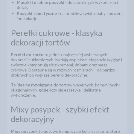
Maczki i drobne posypki
- do subtelnych wykończeń i
detali,
Posypki tematyczne
- na urodziny, święta, baby shower i
inne okazje.
Perełki cukrowe - klasyka
dekoracji tortów
Perełki do tortu
to jedne z najczęściej wybieranych
dekoracji cukierniczych. Nadają wypiekom elegancki wygląd i
świetnie komponują się z kremami, dripami oraz masą
cukrową. Dostępne są w różnych rozmiarach – od bardzo
drobnych po większe perełki dekoracyjne.
To idealne rozwiązanie do tortów weselnych, komunijnych i
okazjonalnych, gdzie liczy się estetyka i delikatne
wykończenie.
Mixy posypek - szybki efekt
dekoracyjny
Mixy posypek
to gotowe kompozycje kolorystyczne, które