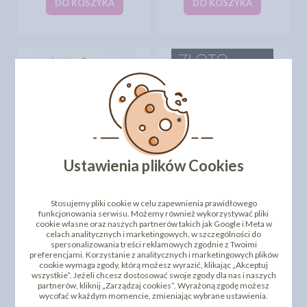
DO KOSZYKA
DO KOSZYKA
JADALNE ZŁOTO W
JADALNE ZŁOTO W
Ustawienia plików Cookies
PŁATKACH - IMITACJA -
PŁATKACH 23 KARATY -
15SZT (8CM X 8CM)
10SZT (5CM X 5CM)
74,27 zł
157,92 zł
cena:
cena:
Stosujemy pliki cookie w celu zapewnienia prawidłowego
funkcjonowania serwisu. Możemy również wykorzystywać pliki
DO KOSZYKA
DO KOSZYKA
cookie własne oraz naszych partnerów takich jak Google i Meta w
celach analitycznych i marketingowych, w szczególności do
spersonalizowania treści reklamowych zgodnie z Twoimi
preferencjami. Korzystanie z analitycznych i marketingowych plików
cookie wymaga zgody, którą możesz wyrazić, klikając „Akceptuj
1
2
3
4
5
6
11
wszystkie”. Jeżeli chcesz dostosować swoje zgody dla nas i naszych
partnerów, kliknij „Zarządzaj cookies”. Wyrażoną zgodę możesz
wycofać w każdym momencie, zmieniając wybrane ustawienia.