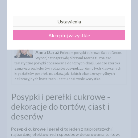
POKAŻ WSZYSTKIE PRODUKTY
Ustawienia
Rekomendacje:
Akceptuj wszystkie
Posypki cukrowe Sweet Decor
Ocena:
5
Anna Daraż
Polecam posypki cukrowe Sweet Decor.
Wybór jest naprawdę olbrzymi. Można tu znaleźć
tematyczne posypki dopasowane do różnych okazji. Bardzo szeroka
gama wzorów, kolorów i rodzajów posypek, zarówno tych klasycznych
kryształków, perełek, maczków, jak i takich o bardzo wymyślnych
dekoracyjnych kształtach. Jest tu dosłownie wszystko.
Posypki i perełki cukrowe -
dekoracje do tortów, ciast i
deserów
Posypki cukrowe i perełki
to jeden z najprostszych i
najbardziej efektownych sposobów dekorowania tortów,