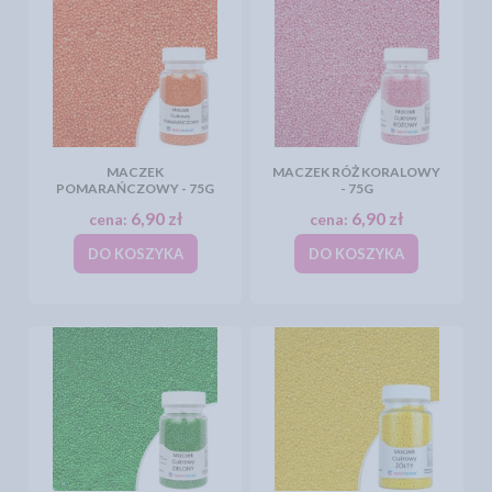
MACZEK
MACZEK RÓŻ KORALOWY
POMARAŃCZOWY - 75G
- 75G
6,90 zł
6,90 zł
cena:
cena:
DO KOSZYKA
DO KOSZYKA