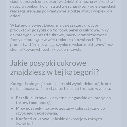
ciast, babeczek oraz deserów. Dzięki nim można w kilka chwil
nadać wypiekom kolor, strukturę i charakter - od eleganckich
realizacji premium po kreatywne słodkie stoły i wypieki dla
dzieci.
W kategorii Sweet Decor znajdziesz szeroki wybór
produktów:
posypki do tortów
,
perełki cukrowe
, mixy
dekoracyjne, konfetti cukrowe, maczki oraz różnorodne
formy dekoracyjne w wielu kolorach i rozmiarach. To
produkty, które pozwalają szybko uzyskać efekt „wow” bez
skomplikowanych technik cukierniczych.
Jakie posypki cukrowe
znajdziesz w tej kategorii?
Kategoria obejmuje bardzo szeroki wybór dekoracji, które
można dopasować do stylu tortu, okazji i rodzaju wypieku.
Perełki cukrowe
- klasyczne, eleganckie dekoracje do
tortów i monoporcji,
Mixy posypek
- gotowe zestawy kolorystyczne do
szybkiego dekorowania,
Konfetti cukrowe
- płaskie dekoracje w różnych
kształtach,