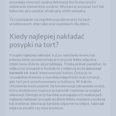
pozwalają stworzyć spójną dekorację bez konieczności
dobierania elementów osobno. Wystarczy posypać tort lub
babeczki, aby uzyskać atrakcyjny efekt wizualny.
To rozwiązanie szczególnie popularne przy tortach
urodzinowych, drip cake oraz wypiekach dla dzieci.
Kiedy najlepiej nakładać
posypki na tort?
Posypki najlepiej nakładać tuż po nałożeniu kremu lub
polewy, kiedy powierzchnia jest jeszcze lekko wilgotna -
dzięki temu dobrze się przyklejają. Trzeba jednak pamiętać, że
większość posypek w kontakcie z wilgocią może
puszczać
barwnik
lub tracić intensywność koloru. Dotyczy to
szczególnie kremów o wysokiej wilgotności oraz sytuacji,
gdy tort jest przechowywany w lodówce. W trakcie
chłodzenia może pojawić się kondensacja (skraplanie wody),
która dodatkowo rozpuszcza barwnik i wpływa na wygląd
dekoracji. Dlatego przy bardziej wymagających realizacjach
najlepiej nakładać posypki możliwie blisko momentu podania
lub wybierać dekoracje bardziej odporne na wilgoć, takie jak
większe perełki czy mixy premium.