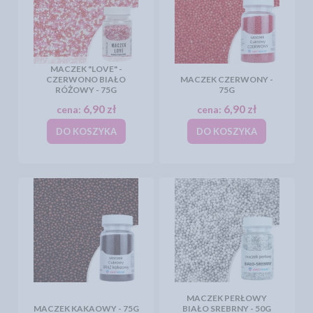
MACZEK "LOVE" -
CZERWONO BIAŁO
MACZEK CZERWONY -
RÓŻOWY - 75G
75G
6,90 zł
6,90 zł
cena:
cena:
DO KOSZYKA
DO KOSZYKA
MACZEK PERŁOWY
MACZEK KAKAOWY - 75G
BIAŁO SREBRNY - 50G