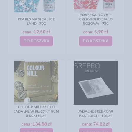
POSYPKA "LOVE" -
PEARLS MAGICAL ICE
CZERWONO BIAŁO
LAND - 70G
RÓŻOWA - 75G
12,50 zł
5,90 zł
cena:
cena:
DO KOSZYKA
DO KOSZYKA
COLOUR MILL ZŁOTO
JADALNE W PŁ. 23 KT 8CM
JADALNE SREBRO W
X 8CM 5SZT
PŁATKACH - 10SZT
134,88 zł
74,82 zł
cena:
cena: