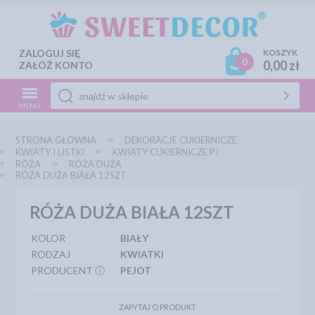
ZALOGUJ SIĘ
KOSZYK
0
0,00 zł
ZAŁÓŻ KONTO
MENU
STRONA GŁÓWNA
DEKORACJE CUKIERNICZE
KWIATY I LISTKI
KWIATY CUKIERNICZE PJ
RÓŻA
RÓŻA DUŻA
RÓŻA DUŻA BIAŁA 12SZT
RÓŻA DUŻA BIAŁA 12SZT
KOLOR
BIAŁY
RODZAJ
KWIATKI
PRODUCENT ⓘ
PEJOT
ZAPYTAJ O PRODUKT