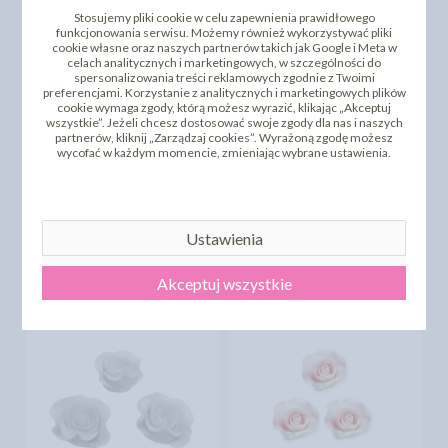
Stosujemy pliki cookie w celu zapewnienia prawidłowego
funkcjonowania serwisu. Możemy również wykorzystywać pliki
cookie własne oraz naszych partnerów takich jak Google i Meta w
celach analitycznych i marketingowych, w szczególności do
spersonalizowania treści reklamowych zgodnie z Twoimi
preferencjami. Korzystanie z analitycznych i marketingowych plików
cookie wymaga zgody, którą możesz wyrazić, klikając „Akceptuj
wszystkie”. Jeżeli chcesz dostosować swoje zgody dla nas i naszych
partnerów, kliknij „Zarządzaj cookies”. Wyrażoną zgodę możesz
wycofać w każdym momencie, zmieniając wybrane ustawienia.
DODAJ SWOJĄ OPINIĘ
PRODUKTY PODOBNE
Ustawienia
INNI KLIENCI KUPILI TEŻ
Akceptuj wszystkie