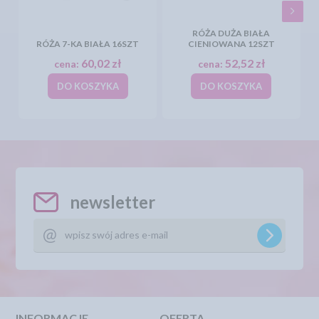
RÓŻA DUŻA BIAŁA
RÓŻA 7-KA BIAŁA 16SZT
CIENIOWANA 12SZT
60,02 zł
52,52 zł
cena:
cena:
DO KOSZYKA
DO KOSZYKA
newsletter
INFORMACJE
OFERTA