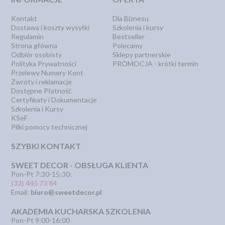
Kontakt
Dla Biznesu
Dostawa i koszty wysyłki
Szkolenia i kursy
Regulamin
Bestseller
Strona główna
Polecamy
Odbiór osobisty
Sklepy partnerskie
Polityka Prywatności
PROMOCJA - krótki termin
Przelewy Numery Kont
Zwroty i reklamacje
Dostępne Płatność
Certyfikaty i Dokumentacje
Szkolenia i Kursy
KSeF
Pliki pomocy technicznej
SZYBKI KONTAKT
SWEET DECOR - OBSŁUGA KLIENTA
Pon-Pt 7:30-15:30:
(32) 445 73 84
Email:
biuro@sweetdecor.pl
AKADEMIA KUCHARSKA SZKOLENIA
Pon-Pt 9:00-16:00