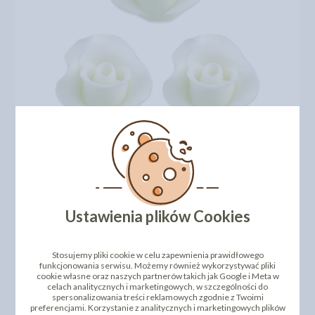
Ustawienia plików Cookies
Stosujemy pliki cookie w celu zapewnienia prawidłowego
funkcjonowania serwisu. Możemy również wykorzystywać pliki
cookie własne oraz naszych partnerów takich jak Google i Meta w
celach analitycznych i marketingowych, w szczególności do
spersonalizowania treści reklamowych zgodnie z Twoimi
DODAJ SWOJĄ OPINIĘ
preferencjami. Korzystanie z analitycznych i marketingowych plików