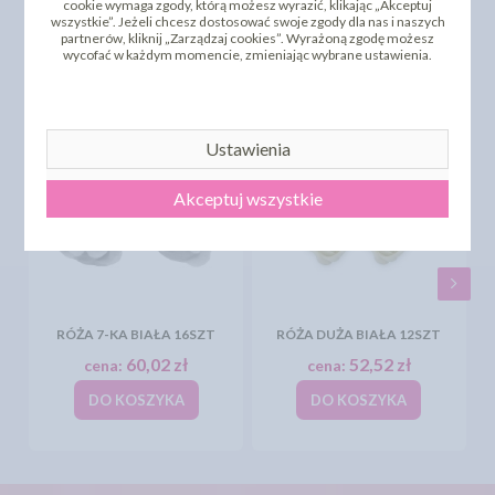
cookie wymaga zgody, którą możesz wyrazić, klikając „Akceptuj
wszystkie”. Jeżeli chcesz dostosować swoje zgody dla nas i naszych
PRODUKTY PODOBNE
partnerów, kliknij „Zarządzaj cookies”. Wyrażoną zgodę możesz
wycofać w każdym momencie, zmieniając wybrane ustawienia.
INNI KLIENCI KUPILI TEŻ
Ustawienia
Akceptuj wszystkie
RÓŻA 7-KA BIAŁA 16SZT
RÓŻA DUŻA BIAŁA 12SZT
60,02 zł
52,52 zł
cena:
cena:
DO KOSZYKA
DO KOSZYKA