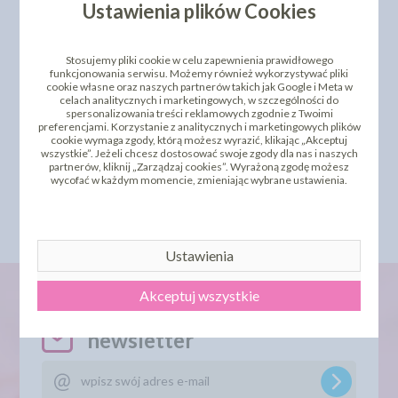
Ustawienia plików Cookies
Stosujemy pliki cookie w celu zapewnienia prawidłowego
funkcjonowania serwisu. Możemy również wykorzystywać pliki
cookie własne oraz naszych partnerów takich jak Google i Meta w
celach analitycznych i marketingowych, w szczególności do
spersonalizowania treści reklamowych zgodnie z Twoimi
preferencjami. Korzystanie z analitycznych i marketingowych plików
GOŹDZIK ŻÓŁTY
cookie wymaga zgody, którą możesz wyrazić, klikając „Akceptuj
CIENIOWANY 22SZT
wszystkie”. Jeżeli chcesz dostosować swoje zgody dla nas i naszych
87,24 zł
partnerów, kliknij „Zarządzaj cookies”. Wyrażoną zgodę możesz
cena:
wycofać w każdym momencie, zmieniając wybrane ustawienia.
DO KOSZYKA
Ustawienia
Akceptuj wszystkie
newsletter