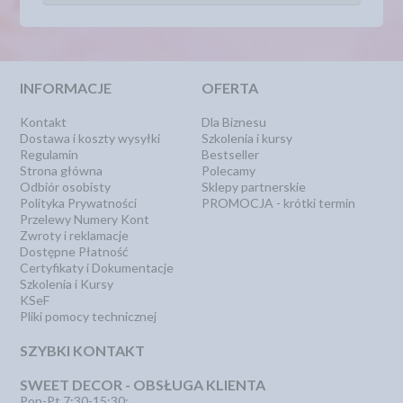
INFORMACJE
OFERTA
Kontakt
Dla Biznesu
Dostawa i koszty wysyłki
Szkolenia i kursy
Regulamin
Bestseller
Strona główna
Polecamy
Odbiór osobisty
Sklepy partnerskie
Polityka Prywatności
PROMOCJA - krótki termin
Przelewy Numery Kont
Zwroty i reklamacje
Dostępne Płatność
Certyfikaty i Dokumentacje
Szkolenia i Kursy
KSeF
Pliki pomocy technicznej
SZYBKI KONTAKT
SWEET DECOR - OBSŁUGA KLIENTA
Pon-Pt 7:30-15:30: