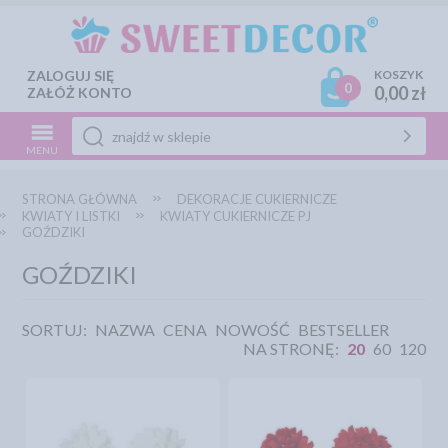
ZALOGUJ SIĘ
KOSZYK
0
0,00 zł
ZAŁÓŻ KONTO
MENU
STRONA GŁÓWNA
DEKORACJE CUKIERNICZE
KWIATY I LISTKI
KWIATY CUKIERNICZE PJ
GOŹDZIKI
GOŹDZIKI
SORTUJ:
NAZWA
CENA
NOWOŚĆ
BESTSELLER
NA STRONĘ:
20
60
120