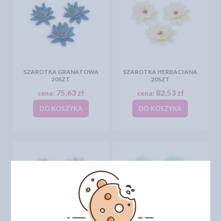
SZAROTKA GRANATOWA
SZAROTKA HERBACIANA
20SZT
20SZT
75,63 zł
82,53 zł
cena:
cena:
DO KOSZYKA
DO KOSZYKA