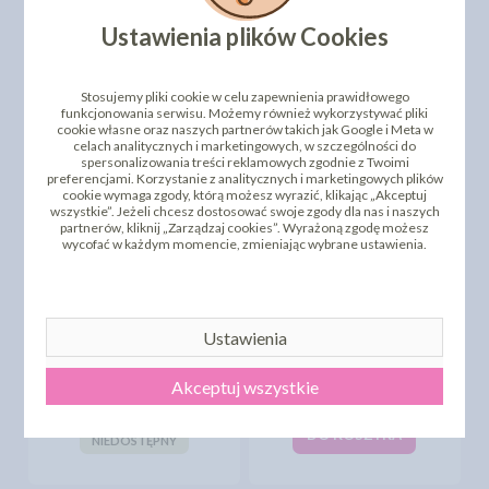
SZAROTKA ŁOSOSIOWA
SZAROTKA NIEBIESKA
20SZT
20SZT
Ustawienia plików Cookies
82,53 zł
75,63 zł
cena:
cena:
DO KOSZYKA
DO KOSZYKA
Stosujemy pliki cookie w celu zapewnienia prawidłowego
funkcjonowania serwisu. Możemy również wykorzystywać pliki
cookie własne oraz naszych partnerów takich jak Google i Meta w
celach analitycznych i marketingowych, w szczególności do
spersonalizowania treści reklamowych zgodnie z Twoimi
preferencjami. Korzystanie z analitycznych i marketingowych plików
cookie wymaga zgody, którą możesz wyrazić, klikając „Akceptuj
wszystkie”. Jeżeli chcesz dostosować swoje zgody dla nas i naszych
partnerów, kliknij „Zarządzaj cookies”. Wyrażoną zgodę możesz
wycofać w każdym momencie, zmieniając wybrane ustawienia.
Ustawienia
SZAROTKA PISTACJOWA
SZAROTKA
20SZT
POMARAŃCZOWA 20SZT
Akceptuj wszystkie
75,63 zł
75,63 zł
cena:
cena:
CHWILOWO
DO KOSZYKA
NIEDOSTĘPNY