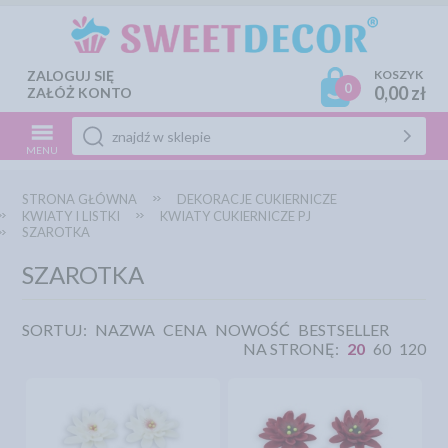
ZALOGUJ SIĘ
KOSZYK
0
0,00 zł
ZAŁÓŻ KONTO
MENU
STRONA GŁÓWNA
DEKORACJE CUKIERNICZE
KWIATY I LISTKI
KWIATY CUKIERNICZE PJ
SZAROTKA
SZAROTKA
SORTUJ:
NAZWA
CENA
NOWOŚĆ
BESTSELLER
NA STRONĘ:
20
60
120