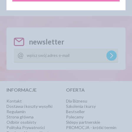
Najniższa cena z 30 dni przed
obniżką:
8,93 zł
newsletter
INFORMACJE
OFERTA
Kontakt
Dla Biznesu
Dostawa i koszty wysyłki
Szkolenia i kursy
Regulamin
Bestseller
Strona główna
Polecamy
Odbiór osobisty
Sklepy partnerskie
Polityka Prywatności
PROMOCJA - krótki termin