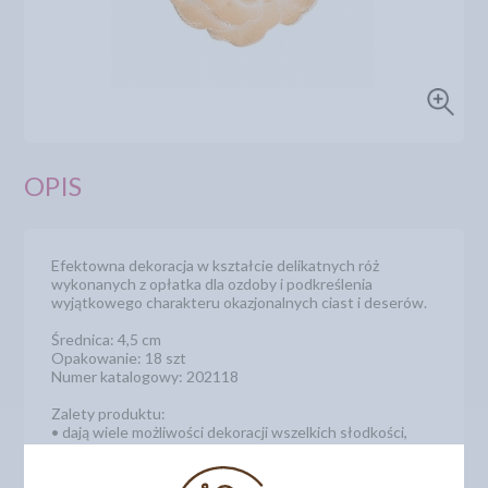
OPIS
Efektowna dekoracja w kształcie delikatnych róż
wykonanych z opłatka dla ozdoby i podkreślenia
wyjątkowego charakteru okazjonalnych ciast i deserów.
Średnica: 4,5 cm
Opakowanie: 18 szt
Numer katalogowy: 202118
Zalety produktu:
• dają wiele możliwości dekoracji wszelkich słodkości,
• wygodny i łatwy sposób użycia, wystarczy wyjąć
gotowe kwiatki z opakowania i ułożyć bukiecik lub
dowolną, kwiatową kompozycję na cieście,