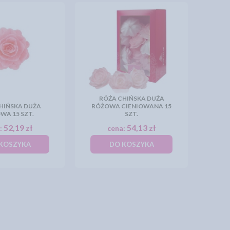
RÓŻA CHIŃSKA DUŻA
HIŃSKA DUŻA
RÓŻOWA CIENIOWANA 15
WA 15 SZT.
SZT.
52,19 zł
54,13 zł
:
cena:
KOSZYKA
DO KOSZYKA