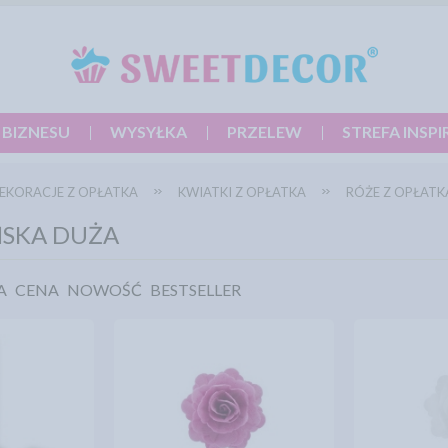
 BIZNESU
WYSYŁKA
PRZELEW
STREFA INSPI
EKORACJE Z OPŁATKA
KWIATKI Z OPŁATKA
RÓŻE Z OPŁATK
ŃSKA DUŻA
A
CENA
NOWOŚĆ
BESTSELLER