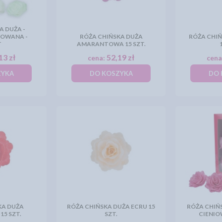
A DUŻA -
IOWANA -
RÓŻA CHIŃSKA DUŻA
RÓŻA CHIŃ
T
AMARANTOWA 15 SZT.
13 zł
52,19 zł
cena:
cena
ZYKA
DO KOSZYKA
DO 
KA DUŻA
RÓŻA CHIŃSKA DUŻA ECRU 15
RÓŻA CHIŃ
5 SZT.
SZT.
CIENIO