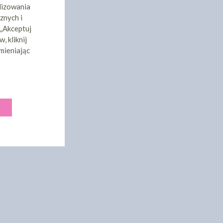
lizowania
znych i
 „Akceptuj
, kliknij
mieniając