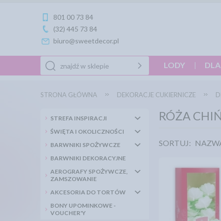
801 00 73 84
(32) 445 73 84
biuro@sweetdecor.pl
LODY
DLA
STRONA GŁÓWNA
DEKORACJE CUKIERNICZE
D
RÓŻA CHI
STREFA INSPIRACJI
ŚWIĘTA I OKOLICZNOŚCI
SORTUJ:
NAZW
BARWNIKI SPOŻYWCZE
BARWNIKI DEKORACYJNE
AEROGRAFY SPOŻYWCZE,
ZAMSZOWANIE
AKCESORIA DO TORTÓW
BONY UPOMINKOWE -
VOUCHER'Y