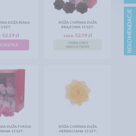
SKA DUŻA BIAŁA
RÓŻA CHIŃSKA DUŻA
15 SZT.
BRĄZOWA 15 SZT.
52,19 zł
52,19 zł
:
cena:
CHWILOWO
KOSZYKA
NIEDOSTĘPNY
SKA DUŻA FUKSJA
RÓŻA CHIŃSKA DUŻA
WANA 15 SZT.
HERBACIANA 15 SZT.