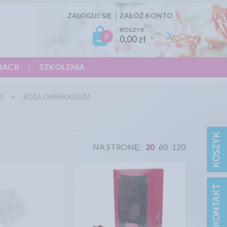
ZALOGUJ SIĘ
ZAŁÓŻ KONTO
KOSZYK
0
0,00 zł
RACJI
SZKOLENIA
RÓŻA CHIŃSKA DUŻA
A
NA STRONĘ:
20
60
120