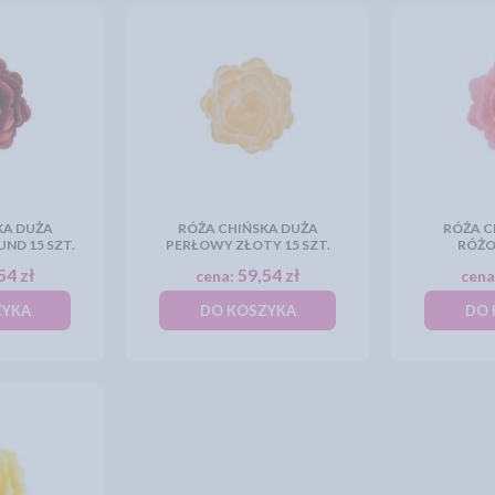
KA DUŻA
RÓŻA CHIŃSKA DUŻA
RÓŻA C
ND 15 SZT.
PERŁOWY ZŁOTY 15 SZT.
RÓŻO
54 zł
59,54 zł
cena:
cena
ZYKA
DO KOSZYKA
DO 