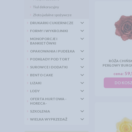
Tiul dekoracyjny
Złoto jadalne spożywcze
DRUKARKI CUKIERNICZE
FORMY I WYKROJNIKI
MONOPORCJE I
BANKIETÓWKI
OPAKOWANIA I PUDEŁKA
PODKŁADY POD TORT
RÓŻA CHIŃS
PERŁOWY BURGU
SUROWCE I DODATKI
59,
cena:
BENTO CAKE
DO KOS
LIZAKI
LODY
OFERTA HURTOWA -
HORECA-
SZKOLENIA
WIELKA WYPRZEDAŻ