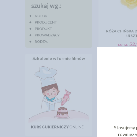
szukaj wg.:
KOLOR
PRODUCENT
PRODUKT
RÓŻA CHIŃSKA 
PROWADZĄCY
15 SZT
RODZAJ
52,
cena:
DO KOS
Szkolenie w formie filmów
Stosujemy 
również w