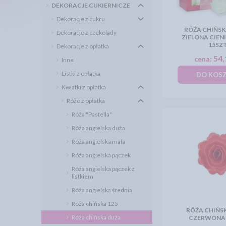
DEKORACJE CUKIERNICZE
Dekoracje z cukru
RÓŻA CHIŃSK
Dekoracje z czekolady
ZIELONA CIEN
15SZ
Dekoracje z opłatka
54,
cena:
Inne
Listki z opłatka
DO KOS
Kwiatki z opłatka
Róże z opłatka
Róża "Pastella"
Róża angielska duża
Róża angielska mała
Róża angielska pączek
Róża angielska pączek z
listkiem
Róża angielska średnia
Róża chińska 125
RÓŻA CHIŃS
Róża chińska duża
CZERWONA 1