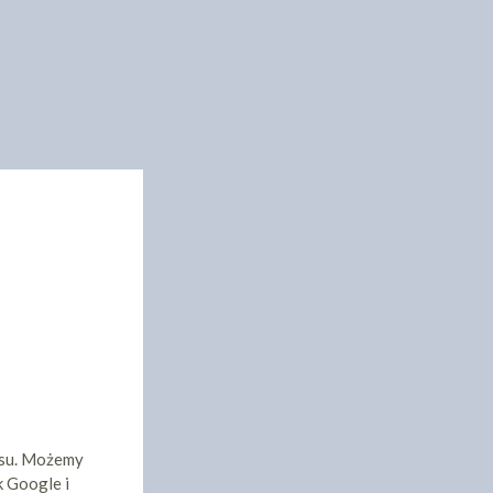
isu. Możemy
k Google i