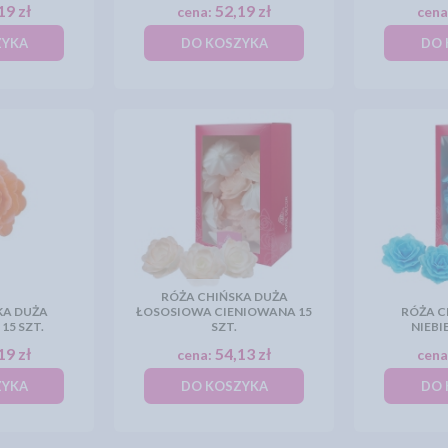
19 zł
52,19 zł
cena:
cena
ZYKA
DO KOSZYKA
DO 
RÓŻA CHIŃSKA DUŻA
KA DUŻA
ŁOSOSIOWA CIENIOWANA 15
RÓŻA C
15 SZT.
SZT.
NIEBI
19 zł
54,13 zł
cena:
cena
ZYKA
DO KOSZYKA
DO 