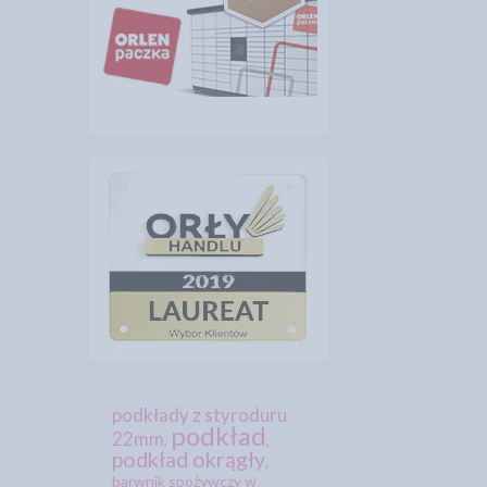
podkłady z styroduru
podkład
22mm
,
,
podkład okrągły
,
barwnik spożywczy w