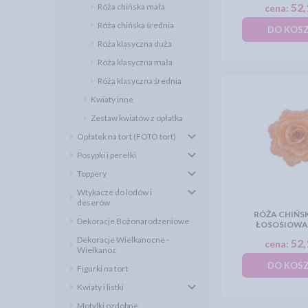
52,
Róża chińska mała
cena:
Róża chińska średnia
DO KOS
Róża klasyczna duża
Róża klasyczna mała
Róża klasyczna średnia
Kwiaty inne
Zestaw kwiatów z opłatka
Opłatek na tort (FOTO tort)
Posypki i perełki
Toppery
Wtykacze do lodów i
deserów
RÓŻA CHIŃS
Dekoracje Bożonarodzeniowe
ŁOSOSIOWA 
Dekoracje Wielkanocne -
52,
cena:
Wielkanoc
DO KOS
Figurki na tort
Kwiaty i listki
Motylki ozdobne