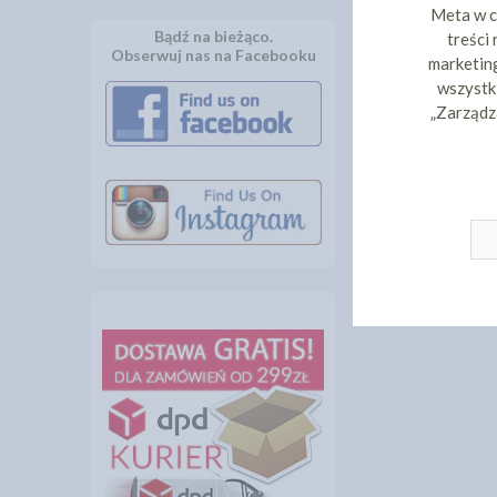
Meta w c
Bądź na bieżąco.
treści
Obserwuj nas na Facebooku
marketing
wszystki
„Zarządz