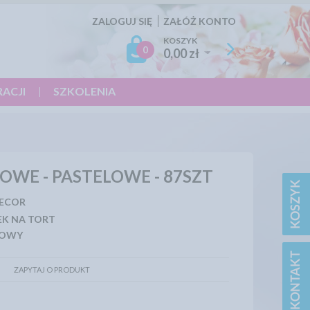
ZALOGUJ SIĘ
ZAŁÓŻ KONTO
KOSZYK
0
0,00 zł
RACJI
SZKOLENIA
OWE - PASTELOWE - 87SZT
DECOR
EK NA TORT
LOWY
ZAPYTAJ O PRODUKT