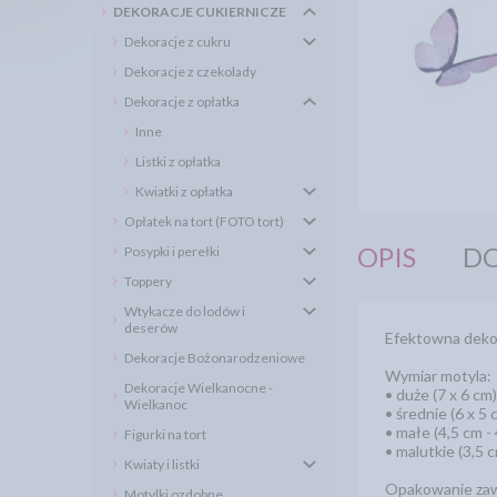
DEKORACJE CUKIERNICZE
Dekoracje z cukru
Dekoracje z czekolady
Dekoracje z opłatka
Inne
Listki z opłatka
Kwiatki z opłatka
Opłatek na tort (FOTO tort)
OPIS
DO
Posypki i perełki
Toppery
Wtykacze do lodów i
deserów
Efektowna dekor
Dekoracje Bożonarodzeniowe
Wymiar motyla:
Dekoracje Wielkanocne -
• duże (7 x 6 cm)
Wielkanoc
• średnie (6 x 5 
• małe (4,5 cm - 
Figurki na tort
• malutkie (3,5 c
Kwiaty i listki
Opakowanie zawi
Motylki ozdobne