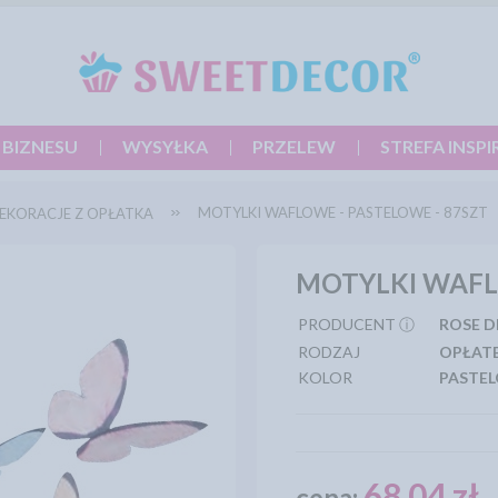
 BIZNESU
WYSYŁKA
PRZELEW
STREFA INSPI
MOTYLKI WAFLOWE - PASTELOWE - 87SZT
EKORACJE Z OPŁATKA
MOTYLKI WAFL
PRODUCENT ⓘ
ROSE 
RODZAJ
OPŁAT
KOLOR
PASTE
68,04 zł
cena: