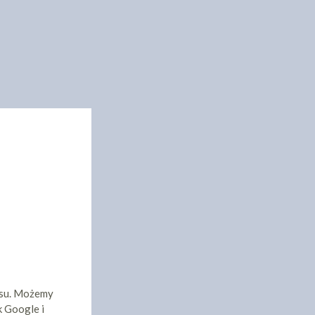
isu. Możemy
k Google i