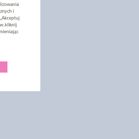
lizowania
znych i
 „Akceptuj
, kliknij
mieniając