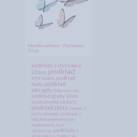
Motylki waflowe - Pastelowe -
87szt
podkłady z styroduru
podkład
22mm
,
,
styrocake
podkład
,
podkład
biały
,
okrągły
,
folia rantowa
,
podkład gruby 3mm
,
opakowanie na tort
,
podkład złoty
,
topper z
lustra złotego
,
podkłady z
hdf
,
jednoelementowe
opakowania
,
tusz
podkłady z
spożywczy
,
styroduru
zamsz w
,