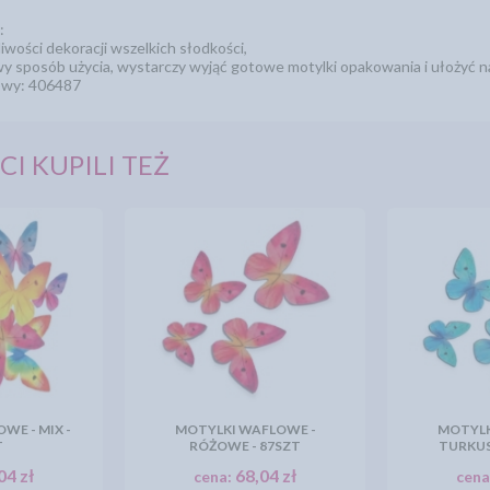
:
liwości dekoracji wszelkich słodkości,
wy sposób użycia, wystarczy wyjąć gotowe motylki opakowania i ułożyć na
owy: 406487
CI KUPILI TEŻ
WE - MIX -
MOTYLKI WAFLOWE -
MOTYLK
T
RÓŻOWE - 87SZT
TURKUS
04 zł
68,04 zł
cena:
cena