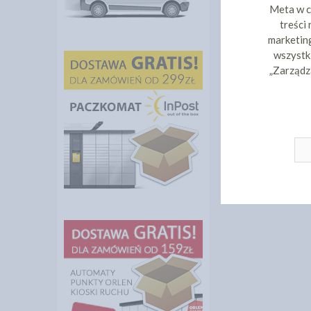
Meta w c
treści
marketing
wszystki
„Zarządz