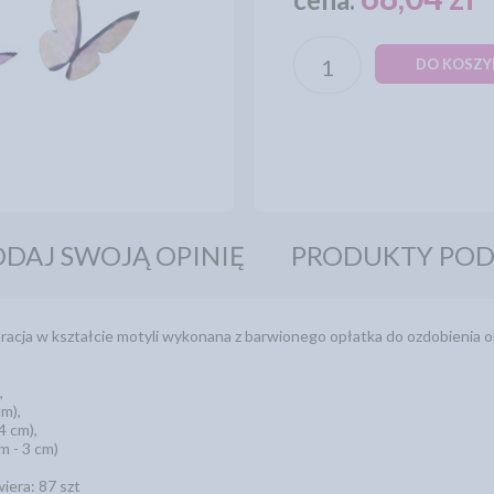
DO KOSZY
DAJ SWOJĄ OPINIĘ
PRODUKTY PO
acja w kształcie motyli wykonana z barwionego opłatka do ozdobienia ok
,
cm),
4 cm),
m - 3 cm)
era: 87 szt