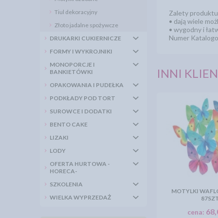
Tiul dekoracyjny
Zalety produktu
• dają wiele moż
Złoto jadalne spożywcze
• wygodny i łat
Numer Katalog
DRUKARKI CUKIERNICZE
FORMY I WYKROJNIKI
MONOPORCJE I
INNI KLIEN
BANKIETÓWKI
OPAKOWANIA I PUDEŁKA
PODKŁADY POD TORT
SUROWCE I DODATKI
BENTO CAKE
LIZAKI
LODY
OFERTA HURTOWA -
HORECA-
SZKOLENIA
MOTYLKI WAFLO
WIELKA WYPRZEDAŻ
87SZ
68,
cena: