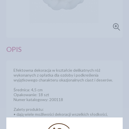
OPIS
Efektowna dekoracja w kształcie delikatnych róż
wykonanych z opłatka dla ozdoby i podkreślenia
wyjątkowego charakteru okazjonalnych ciast i deserów.
Średnica: 4,5 cm
Opakowanie: 18 szt
Numer katalogowy: 200118
Zalety produktu:
• dają wiele możliwości dekoracji wszelkich słodkości,
• wygodny i łatwy sposób użycia, wystarczy wyjąć
gotowe kwiatki z opakowania i ułożyć bukiecik lub
dowolną, kwiatową kompozycję na cieście,