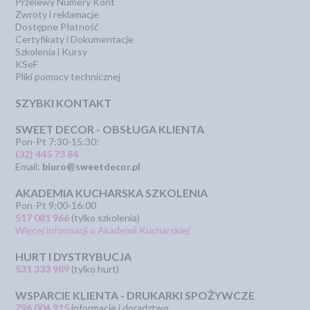
Przelewy Numery Kont
Zwroty i reklamacje
Dostępne Płatność
Certyfikaty i Dokumentacje
Szkolenia i Kursy
KSeF
Pliki pomocy technicznej
SZYBKI KONTAKT
SWEET DECOR - OBSŁUGA KLIENTA
Pon-Pt 7:30-15:30:
(32) 445 73 84
Email:
biuro@sweetdecor.pl
AKADEMIA KUCHARSKA SZKOLENIA
Pon-Pt 9:00-16:00
517 081 966
(tylko szkolenia)
Więcej informacji o Akademii Kucharskiej
HURT I DYSTRYBUCJA
531 333 989
(tylko hurt)
WSPARCIE KLIENTA - DRUKARKI SPOŻYWCZE
796 004 915
informacje i doradztwo