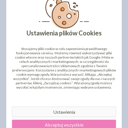
DODAJ SWOJĄ OPINIĘ
PRODUKTY PODOBNE
Ustawienia plików Cookies
INNI KLIENCI KUPILI TEŻ
Stosujemy pliki cookie w celu zapewnienia prawidłowego
funkcjonowania serwisu. Możemy również wykorzystywać pliki
cookie własne oraz naszych partnerów takich jak Google i Meta w
celach analitycznych i marketingowych, w szczególności do
spersonalizowania treści reklamowych zgodnie z Twoimi
preferencjami. Korzystanie z analitycznych i marketingowych plików
cookie wymaga zgody, którą możesz wyrazić, klikając „Akceptuj
wszystkie”. Jeżeli chcesz dostosować swoje zgody dla nas i naszych
partnerów, kliknij „Zarządzaj cookies”. Wyrażoną zgodę możesz
wycofać w każdym momencie, zmieniając wybrane ustawienia.
RÓŻA CHIŃSKA ŚREDNIA
RÓŻA CHIŃSKA ŚREDNIA
CZERWONA 18 SZT.
RÓŻOWA 18 SZT.
Ustawienia
52,08 zł
52,08 zł
cena:
cena:
DO KOSZYKA
DO KOSZYKA
Akceptuj wszystkie