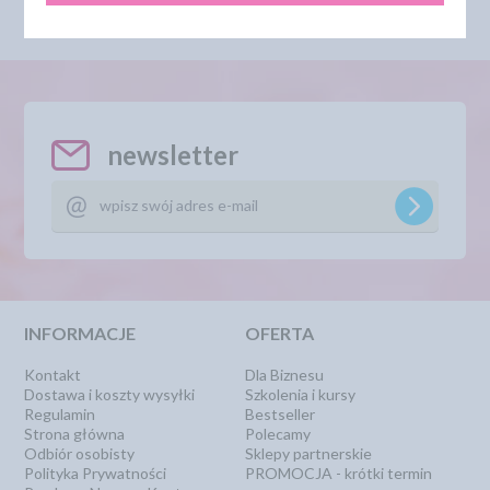
newsletter
INFORMACJE
OFERTA
Kontakt
Dla Biznesu
Dostawa i koszty wysyłki
Szkolenia i kursy
Regulamin
Bestseller
Strona główna
Polecamy
Odbiór osobisty
Sklepy partnerskie
Polityka Prywatności
PROMOCJA - krótki termin