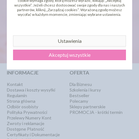
cookie wymaga zgody, którą możesz wyrazić, klikając „Akceptuj
wszystkie”. Jeżeli chcesz dostosować swoje zgody dla nas i naszych
partnerów, kliknij „Zarządzaj cookies”. Wyrażoną zgodę możesz
wycofać w każdym momencie, zmieniając wybrane ustawienia.
newsletter
Ustawienia
Akceptuj wszystkie
INFORMACJE
OFERTA
Kontakt
Dla Biznesu
Dostawa i koszty wysyłki
Szkolenia i kursy
Regulamin
Bestseller
Strona główna
Polecamy
Odbiór osobisty
Sklepy partnerskie
Polityka Prywatności
PROMOCJA - krótki termin
Przelewy Numery Kont
Zwroty i reklamacje
Dostępne Płatność
Certyfikaty i Dokumentacje