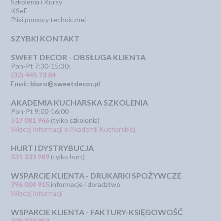
Szkolenia i Kursy
KSeF
Pliki pomocy technicznej
SZYBKI KONTAKT
SWEET DECOR - OBSŁUGA KLIENTA
Pon-Pt 7:30-15:30:
(32) 445 73 84
Email:
biuro@sweetdecor.pl
AKADEMIA KUCHARSKA SZKOLENIA
Pon-Pt 9:00-16:00
517 081 966
(tylko szkolenia)
Więcej informacji o Akademii Kucharskiej
HURT I DYSTRYBUCJA
531 333 989
(tylko hurt)
WSPARCIE KLIENTA - DRUKARKI SPOŻYWCZE
796 004 915
informacje i doradztwo
Więcej informacji
WSPARCIE KLIENTA - FAKTURY-KSIĘGOWOŚĆ
508 079 953