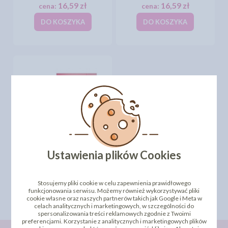
16,59 zł
16,59 zł
cena:
cena:
DO KOSZYKA
DO KOSZYKA
RÓŻA CHIŃSKA "125" -
RÓŻOWA CIENIOWANA
Ustawienia plików Cookies
16,59 zł
cena:
DO KOSZYKA
Stosujemy pliki cookie w celu zapewnienia prawidłowego
funkcjonowania serwisu. Możemy również wykorzystywać pliki
cookie własne oraz naszych partnerów takich jak Google i Meta w
celach analitycznych i marketingowych, w szczególności do
spersonalizowania treści reklamowych zgodnie z Twoimi
preferencjami. Korzystanie z analitycznych i marketingowych plików