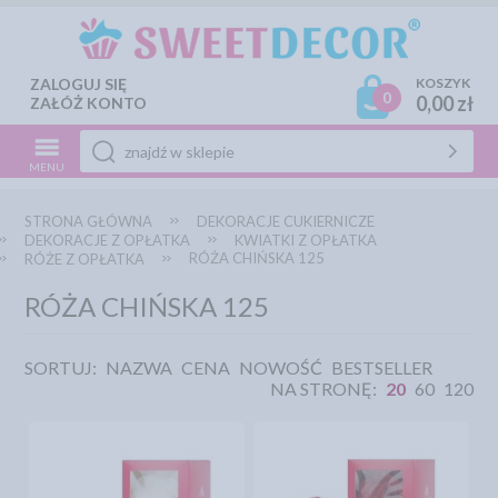
ZALOGUJ SIĘ
KOSZYK
0
0,00 zł
ZAŁÓŻ KONTO
MENU
STRONA GŁÓWNA
DEKORACJE CUKIERNICZE
DEKORACJE Z OPŁATKA
KWIATKI Z OPŁATKA
RÓŻA CHIŃSKA 125
RÓŻE Z OPŁATKA
RÓŻA CHIŃSKA 125
SORTUJ:
NAZWA
CENA
NOWOŚĆ
BESTSELLER
NA STRONĘ:
20
60
120