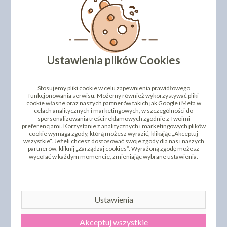
Numer katalogowy: 030170
DODAJ SWOJĄ OPINIĘ
PRODUKTY PODOBNE
Ustawienia plików Cookies
INNI KLIENCI KUPILI TEŻ
Stosujemy pliki cookie w celu zapewnienia prawidłowego
funkcjonowania serwisu. Możemy również wykorzystywać pliki
cookie własne oraz naszych partnerów takich jak Google i Meta w
celach analitycznych i marketingowych, w szczególności do
spersonalizowania treści reklamowych zgodnie z Twoimi
preferencjami. Korzystanie z analitycznych i marketingowych plików
cookie wymaga zgody, którą możesz wyrazić, klikając „Akceptuj
wszystkie”. Jeżeli chcesz dostosować swoje zgody dla nas i naszych
partnerów, kliknij „Zarządzaj cookies”. Wyrażoną zgodę możesz
wycofać w każdym momencie, zmieniając wybrane ustawienia.
RÓŻA ANGIELSKA DUŻA
RÓŻA CHIŃSKA DUŻA
BIAŁA 35 SZT.
BIAŁA 15 SZT.
Ustawienia
64,05 zł
52,19 zł
cena:
cena:
DO KOSZYKA
DO KOSZYKA
Akceptuj wszystkie