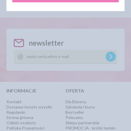
newsletter
INFORMACJE
OFERTA
Kontakt
Dla Biznesu
Dostawa i koszty wysyłki
Szkolenia i kursy
Regulamin
Bestseller
Strona główna
Polecamy
Odbiór osobisty
Sklepy partnerskie
Polityka Prywatności
PROMOCJA - krótki termin