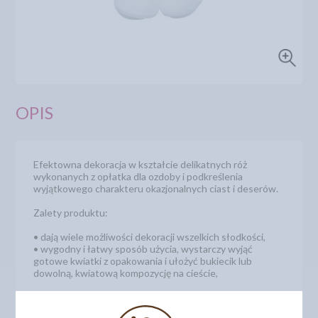
OPIS
Efektowna dekoracja w kształcie delikatnych róż
wykonanych z opłatka dla ozdoby i podkreślenia
wyjątkowego charakteru okazjonalnych ciast i deserów.
Zalety produktu:
• dają wiele możliwości dekoracji wszelkich słodkości,
• wygodny i łatwy sposób użycia, wystarczy wyjąć
gotowe kwiatki z opakowania i ułożyć bukiecik lub
dowolną, kwiatową kompozycję na cieście,
Średnica 3,0 cm
Opakowanie 70 szt.