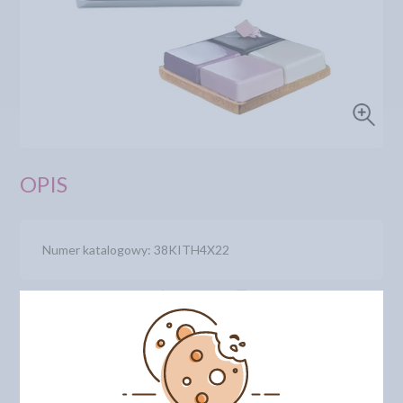
OPIS
Numer katalogowy: 38KITH4X22
DODAJ SWOJĄ OPINIĘ
PRODUKTY PODOBNE
INNI KLIENCI KUPILI TEŻ