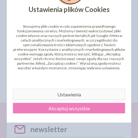
Ustawienia plików Cookies
Stosujemy pliki cookie w celu zapewnienia prawidłowego
funkcjonowania serwisu. Możemy również wykorzystywać pliki
cookie własne oraz naszych partnerów takich jak Google i Meta w
celach analitycznych i marketingowych, w szczególności do
spersonalizowania treści reklamowych zgodnie z Twoimi
preferencjami. Korzystanie z analitycznych i marketingowych plików
cookie wymaga zgody, którą możesz wyrazić, klikając „Akceptuj
ALUMINIOWA PATERA
SKROBKA Z TWORZYWA
wszystkie”. Jeżeli chcesz dostosować swoje zgody dla nas i naszych
OBROTOWA - 31 CM
12 X 8,6 CM
partnerów, kliknij „Zarządzaj cookies”. Wyrażoną zgodę możesz
wycofać w każdym momencie, zmieniając wybrane ustawienia.
280,01 zł
3,85 zł
cena:
cena:
DO KOSZYKA
DO KOSZYKA
Najniższa cena z 30 dni przed
obniżką:
360,00 zł
Ustawienia
Akceptuj wszystkie
newsletter