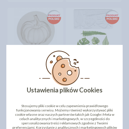
FORMA SILIKONOWA -
FORMA SILIKONOWA -
EGZOTYCZNA / LIŚĆ
DYNIA
MONSTERA
30,14 zł
74,23 zł
cena:
cena:
DO KOSZYKA
DO KOSZYKA
Ustawienia plików Cookies
Stosujemy pliki cookie w celu zapewnienia prawidłowego
funkcjonowania serwisu. Możemy również wykorzystywać pliki
cookie własne oraz naszych partnerów takich jak Google i Meta w
celach analitycznych i marketingowych, w szczególności do
spersonalizowania treści reklamowych zgodnie z Twoimi
preferencjami. Korzystanie z analitycznych i marketingowych plików