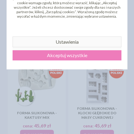
cookie wymaga zgody, którą możesz wyrazić, klikając „Akceptuj
wszystkie”. Jeżeli chcesz dostosować swoje zgody dla nas i naszych
partnerów, kliknij „Zarządzaj cookies”. Wyrażoną zgodę możesz
wycofać w każdym momencie, zmieniając wybrane ustawienia.
FORMA SILIKONOWA -
FORMA SILIKONOWA -
GŁOWA JEDNOROŻCA
GUZIKI
31,80 zł
41,08 zł
cena:
cena:
Ustawienia
DO KOSZYKA
DO KOSZYKA
Akceptuj wszystkie
FORMA SILIKONOWA -
FORMA SILIKONOWA -
KLOCKI GŁĘBOKIE DO
KAKTUSY MIX
MASY CUKROWEJ
45,69 zł
45,69 zł
cena:
cena: