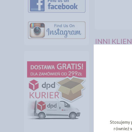
INNI KLIEN
MASA DO MOD
SARACINO CZ
Stosujemy 
44,77 z
cena:
również w