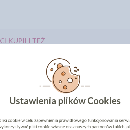
CI KUPILI TEŻ
Ustawienia plików Cookies
ELOWANIA
MASA DO MODELOWANIA
MASA DO
ARNA 1KG
SARACINO BIAŁA 1KG
SARACINO
pliki cookie w celu zapewnienia prawidłowego funkcjonowania serw
ł
44,77 zł
44
47,99 zł
cena:
47,30 zł
cena:
ykorzystywać pliki cookie własne oraz naszych partnerów takich ja