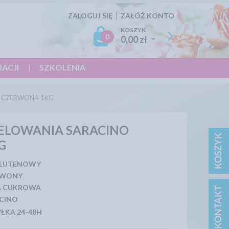
ZALOGUJ SIĘ
ZAŁÓŻ KONTO
KOSZYK
0
0,00 zł
RACJI
SZKOLENIA
 CZERWONA 1KG
ELOWANIA SARACINO
G
GLUTENOWY
RWONY
A CUKROWA
CINO
ŁKA 24-48H