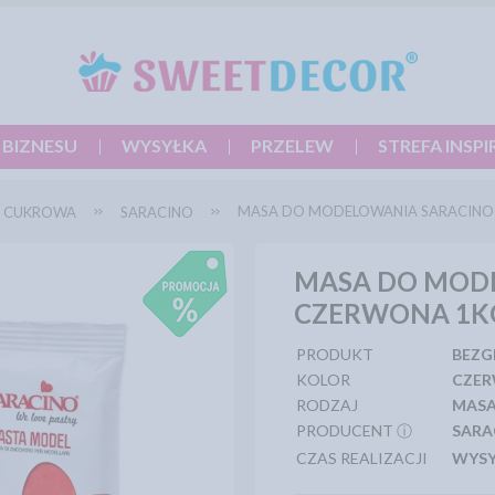
 BIZNESU
WYSYŁKA
PRZELEW
STREFA INSPI
MASA DO MODELOWANIA SARACINO
 CUKROWA
SARACINO
MASA DO MOD
CZERWONA 1K
PRODUKT
BEZ
KOLOR
CZE
RODZAJ
MAS
PRODUCENT ⓘ
SARA
CZAS REALIZACJI
WYSY