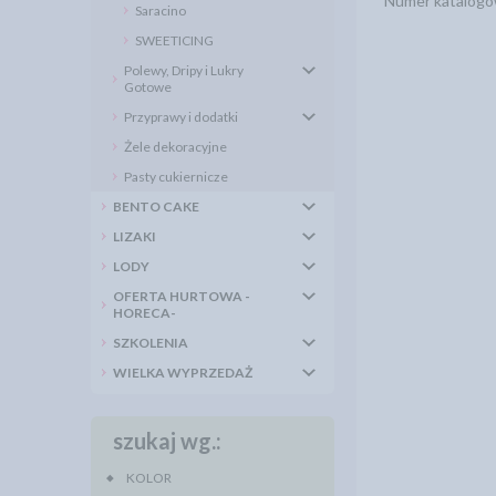
Numer katalog
Saracino
SWEETICING
Polewy, Dripy i Lukry
Gotowe
Przyprawy i dodatki
Żele dekoracyjne
Pasty cukiernicze
BENTO CAKE
LIZAKI
LODY
OFERTA HURTOWA -
HORECA-
SZKOLENIA
WIELKA WYPRZEDAŻ
szukaj wg.:
KOLOR