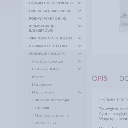
DEKORACJE CUKIERNICZE
DRUKARKI CUKIERNICZE
FORMY I WYKROJNIKI
MONOPORCJE I
BANKIETÓWKI
OPAKOWANIA I PUDEŁKA
PODKŁADY POD TORT
SUROWCE I DODATKI
Aromaty spożywcze
Czekolady i Kakao
OPIS
DO
Izomalt
Klej cukrowy
Masa cukrowa
Profesjonalna m
Marcepan dekoracyjny
Callebaut
Ze względu na s
figurek o wyjąt
Masy do modelowania
Waga opakowani
POP Modecor