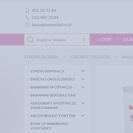
801 00 73 84
(32) 445 73 84
biuro@sweetdecor.pl
LODY
DLA
STRONA GŁÓWNA
SUROWCE I DODATKI
MASA
STREFA INSPIRACJI
ŚWIĘTA I OKOLICZNOŚCI
BARWNIKI SPOŻYWCZE
BARWNIKI DEKORACYJNE
AEROGRAFY SPOŻYWCZE,
ZAMSZOWANIE
AKCESORIA DO TORTÓW
BONY UPOMINKOWE -
VOUCHER'Y