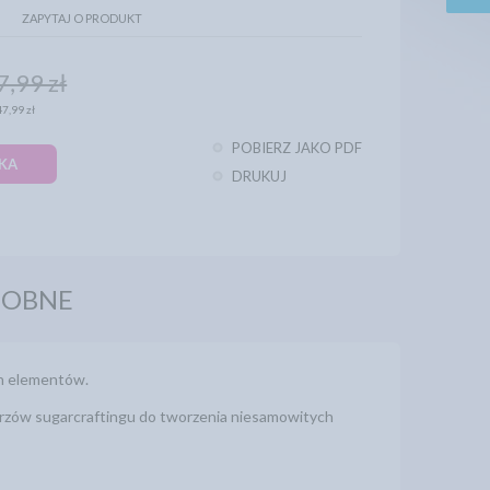
ZAPYTAJ O PRODUKT
7,99 zł
47,99 zł
POBIERZ JAKO PDF
KA
DRUKUJ
DOBNE
ch elementów.
trzów sugarcraftingu do tworzenia niesamowitych