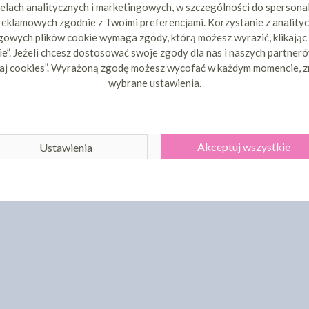
ZYKA
DO KOSZYKA
DO 
elach analitycznych i marketingowych, w szczególności do spersona
 reklamowych zgodnie z Twoimi preferencjami. Korzystanie z analityc
30 dni przed
Najniższa cena z 30 dni przed
Najniższa c
99 zł
obniżką:
47,30 zł
obni
owych plików cookie wymaga zgody, którą możesz wyrazić, klikając
e”. Jeżeli chcesz dostosować swoje zgody dla nas i naszych partnerów
aj cookies”. Wyrażoną zgodę możesz wycofać w każdym momencie, z
wybrane ustawienia.
Akceptuj wszystkie
Ustawienia