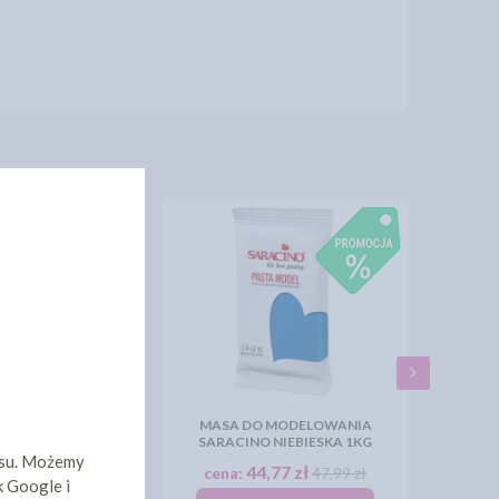
 MODELOWANIA
MASA DO MODELOWANIA
 CIELISTA 1KG
SARACINO NIEBIESKA 1KG
isu. Możemy
,77 zł
44,77 zł
47,99 zł
cena:
47,99 zł
k Google i