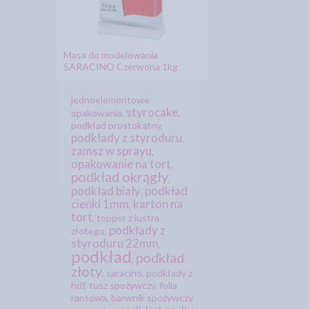
Masa do modelowania
SARACINO Czerwona 1kg
jednoelementowe
styrocake
opakowania
,
,
podkład prostokątny
,
podkłady z styroduru
,
zamsz w sprayu
,
opakowanie na tort
,
podkład okrągły
,
podkład biały
podkład
,
cieńki 1mm
karton na
,
tort
,
topper z lustra
podkłady z
złotego
,
styroduru 22mm
,
podkład
podkład
,
złoty
,
saracino
,
podkłady z
hdf
,
tusz spożywczy
,
folia
rantowa
,
barwnik spożywczy