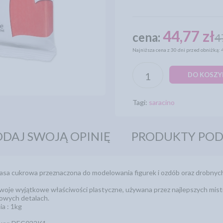
44,77 zł
cena:
4
Najniższa cena z 30 dni przed obniżką: 
DO KOSZY
Tagi:
saracino
DAJ SWOJĄ OPINIĘ
PRODUKTY PO
asa cukrowa przeznaczona do modelowania figurek i ozdób oraz drobny
woje wyjątkowe właściwości plastyczne, używana przez najlepszych mis
kowych detalach.
a : 1kg