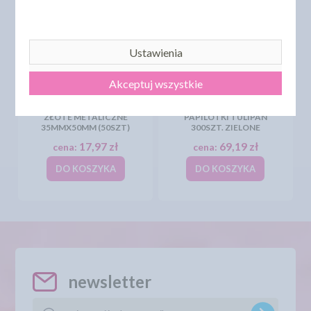
Ustawienia
Akceptuj wszystkie
SWEET DECOR
PAPILOTKI PAPIEROWE
ZŁOTE METALICZNE
PAPILOTKI TULIPAN
35MMX50MM (50SZT)
300SZT. ZIELONE
17,97 zł
69,19 zł
cena:
cena:
DO KOSZYKA
DO KOSZYKA
newsletter