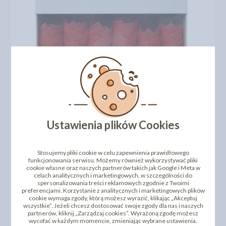
Ustawienia plików Cookies
Stosujemy pliki cookie w celu zapewnienia prawidłowego
DODAJ SWOJĄ OPINIĘ
funkcjonowania serwisu. Możemy również wykorzystywać pliki
cookie własne oraz naszych partnerów takich jak Google i Meta w
celach analitycznych i marketingowych, w szczególności do
PRODUKTY PODOBNE
spersonalizowania treści reklamowych zgodnie z Twoimi
preferencjami. Korzystanie z analitycznych i marketingowych plików
cookie wymaga zgody, którą możesz wyrazić, klikając „Akceptuj
INNI KLIENCI KUPILI TEŻ
wszystkie”. Jeżeli chcesz dostosować swoje zgody dla nas i naszych
partnerów, kliknij „Zarządzaj cookies”. Wyrażoną zgodę możesz
wycofać w każdym momencie, zmieniając wybrane ustawienia.