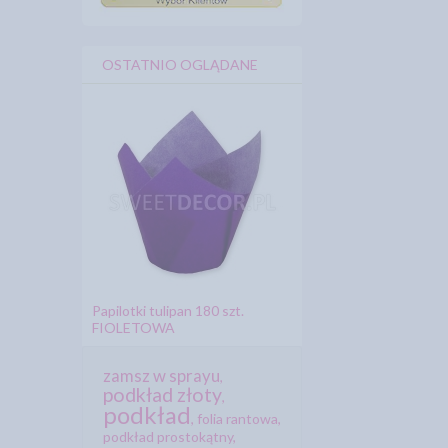
OSTATNIO OGLĄDANE
Papilotki tulipan 180 szt.
FIOLETOWA
zamsz w sprayu
,
podkład złoty
,
podkład
,
folia rantowa
,
podkład prostokątny
,