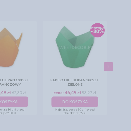
TULIPAN 180 SZT.
PAPILOTKI TULIPAN 180SZT.
RAŃCZOWY
ZIELONE
,49 zł
46,49 zł
62,30 zł
cena:
53,97 zł
KOSZYKA
DO KOSZYKA
ena z 30 dni przed
Najniższa cena z 30 dni przed
żką:
62,30 zł
obniżką:
53,97 zł