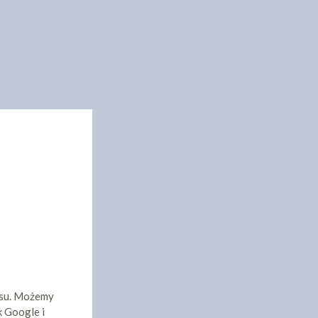
isu. Możemy
k Google i