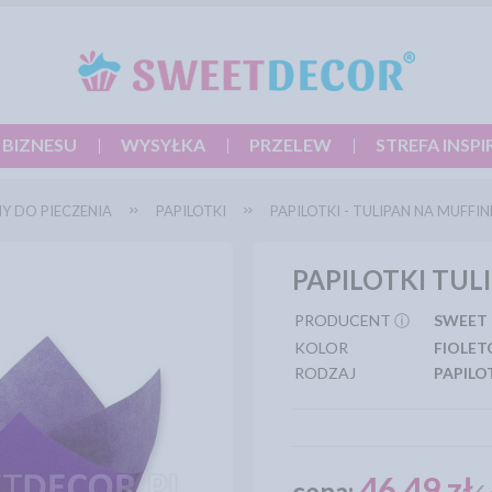
 BIZNESU
WYSYŁKA
PRZELEW
STREFA INSPI
Y DO PIECZENIA
PAPILOTKI
PAPILOTKI - TULIPAN NA MUFFIN
PAPILOTKI TUL
PRODUCENT ⓘ
SWEET
KOLOR
FIOLE
RODZAJ
PAPILO
46,49 zł
cena: