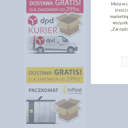
Meta w c
treści
marketing
wszystki
„Zarządz