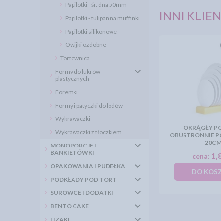
Papilotki - śr. dna 50mm
INNI KLIEN
Papilotki - tulipan na muffinki
Papilotki silikonowe
Owijki ozdobne
Tortownica
Formy do lukrów
plastycznych
Foremki
Formy i patyczki do lodów
Wykrawaczki
OKRĄGŁY P
Wykrawaczki z tłoczkiem
OBUSTRONNIE P
20C
MONOPORCJE I
BANKIETÓWKI
1,8
cena:
OPAKOWANIA I PUDEŁKA
DO KOS
PODKŁADY POD TORT
SUROWCE I DODATKI
BENTO CAKE
LIZAKI