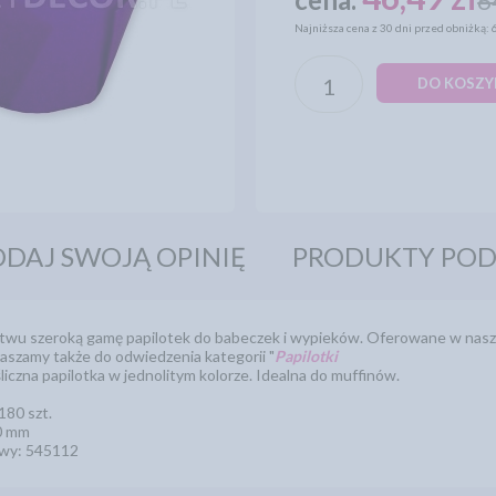
6
Najniższa cena z 30 dni przed obniżką: 
DO KOSZY
DAJ SWOJĄ OPINIĘ
PRODUKTY PO
wu szeroką gamę papilotek do babeczek i wypieków. Oferowane w naszym
raszamy także do odwiedzenia kategorii "
Papilotki
liczna papilotka w jednolitym kolorze. Idealna do muffinów.
80 szt.
50 mm
wy: 545112