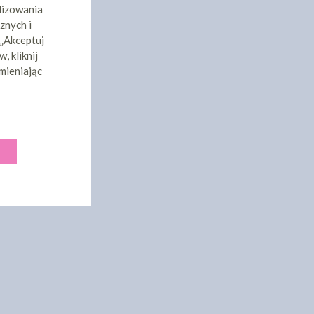
lizowania
znych i
 „Akceptuj
, kliknij
mieniając