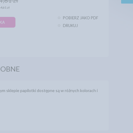
4,61 zł
64,61 zł
POBIERZ JAKO PDF
KA
DRUKUJ
DOBNE
 sklepie papilotki dostępne są w różnych kolorach i