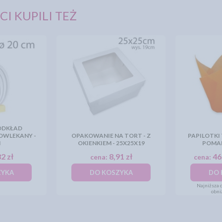
CI KUPILI TEŻ
ODKŁAD
OWLEKANY -
OPAKOWANIE NA TORT - Z
PAPILOTKI 
M
OKIENKIEM - 25X25X19
POMA
2 zł
8,91 zł
46
cena:
cena:
ZYKA
DO KOSZYKA
DO 
Najniższa c
obni