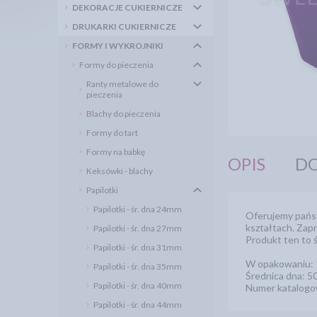
DEKORACJE CUKIERNICZE
DRUKARKI CUKIERNICZE
FORMY I WYKROJNIKI
Formy do pieczenia
Ranty metalowe do
pieczenia
Blachy do pieczenia
Formy do tart
Formy na babkę
OPIS
DO
Keksówki - blachy
Papilotki
Papilotki - śr. dna 24mm
Oferujemy państ
kształtach. Zap
Papilotki - śr. dna 27mm
Produkt ten to ś
Papilotki - śr. dna 31mm
W opakowaniu: 1
Papilotki - śr. dna 35mm
Średnica dna: 
Papilotki - śr. dna 40mm
Numer katalogo
Papilotki - śr. dna 44mm