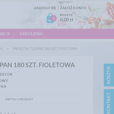
ZALOGUJ SIĘ
ZAŁÓŻ KONTO
KOSZYK
0
0,00 zł
RACJI
SZKOLENIA
PAPILOTKI TULIPAN 180 SZT. FIOLETOWA
KI
IPAN 180 SZT. FIOLETOWA
 DECOR
TOWY
TKA
ZAPYTAJ O PRODUKT