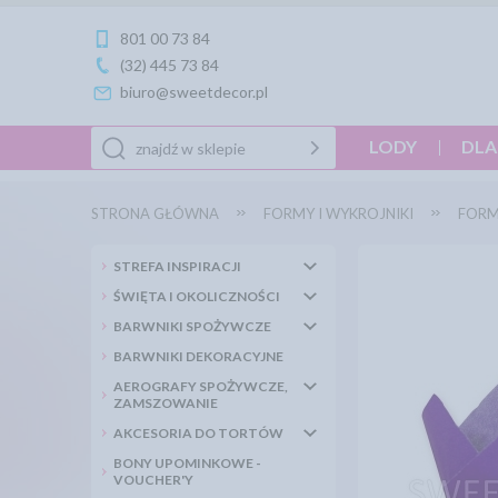
801 00 73 84
(32) 445 73 84
biuro@sweetdecor.pl
LODY
DLA
STRONA GŁÓWNA
FORMY I WYKROJNIKI
FORM
STREFA INSPIRACJI
ŚWIĘTA I OKOLICZNOŚCI
BARWNIKI SPOŻYWCZE
BARWNIKI DEKORACYJNE
AEROGRAFY SPOŻYWCZE,
ZAMSZOWANIE
AKCESORIA DO TORTÓW
BONY UPOMINKOWE -
VOUCHER'Y