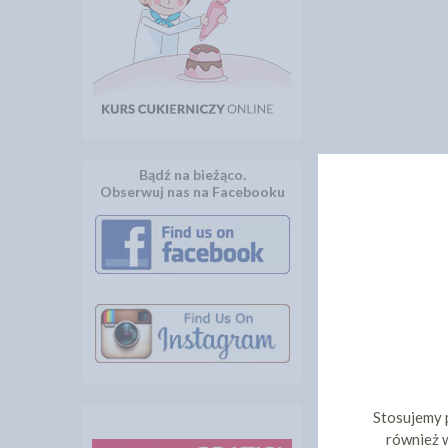
Bądź na bieżąco.
Obserwuj nas na Facebooku
Stosujemy 
również w