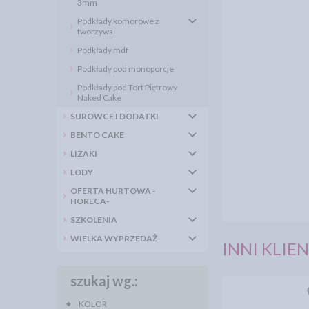
3mm
Podkłady komorowe z
tworzywa
Podkłady mdf
Podkłady pod monoporcje
Podkłady pod Tort Piętrowy
Naked Cake
SUROWCE I DODATKI
BENTO CAKE
LIZAKI
LODY
OFERTA HURTOWA -
HORECA-
SZKOLENIA
WIELKA WYPRZEDAŻ
INNI KLIEN
szukaj wg.:
KOLOR