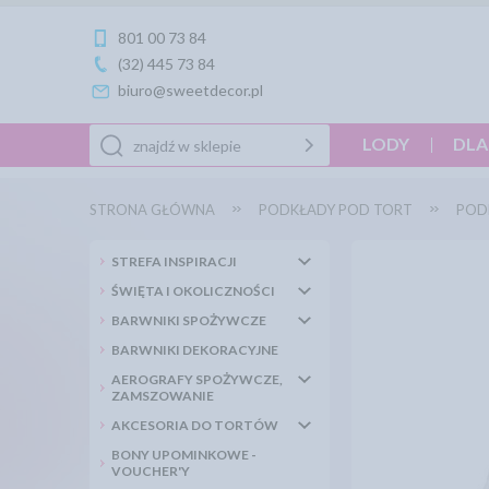
801 00 73 84
(32) 445 73 84
biuro@sweetdecor.pl
LODY
DLA
STRONA GŁÓWNA
PODKŁADY POD TORT
PODK
STREFA INSPIRACJI
ŚWIĘTA I OKOLICZNOŚCI
BARWNIKI SPOŻYWCZE
BARWNIKI DEKORACYJNE
AEROGRAFY SPOŻYWCZE,
ZAMSZOWANIE
AKCESORIA DO TORTÓW
BONY UPOMINKOWE -
VOUCHER'Y