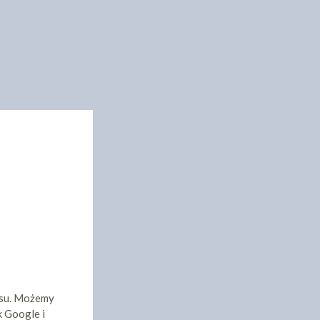
isu. Możemy
k Google i