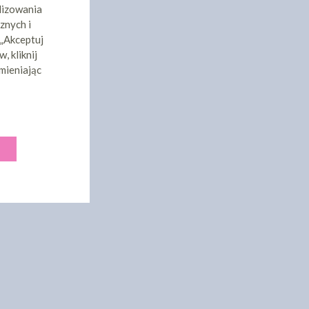
lizowania
znych i
 „Akceptuj
, kliknij
mieniając