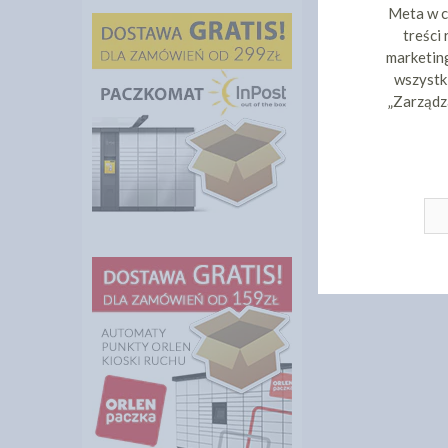
Meta w c
treści
marketing
wszystki
„Zarządz