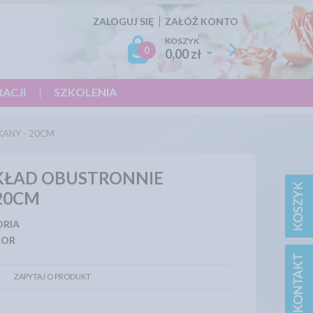
ZALOGUJ SIĘ
ZAŁÓŻ KONTO
KOSZYK
0
0,00 zł
RACJI
SZKOLENIA
ANY - 20CM
KŁAD OBUSTRONNIE
20CM
ORIA
COR
ZAPYTAJ O PRODUKT