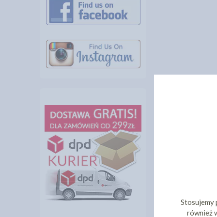
Stosujemy 
również w