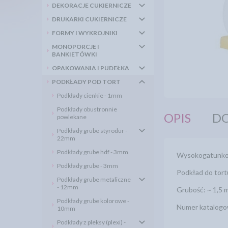
DEKORACJE CUKIERNICZE
DRUKARKI CUKIERNICZE
FORMY I WYKROJNIKI
MONOPORCJE I
BANKIETÓWKI
OPAKOWANIA I PUDEŁKA
PODKŁADY POD TORT
Podkłady cienkie - 1mm
Podkłady obustronnie
OPIS
DO
powlekane
Podkłady grube styrodur -
22mm
Podkłady grube hdf - 3mm
Wysokogatunkowe
Podkłady grube - 3mm
Podkład do tort
Podkłady grube metaliczne
- 12mm
Grubość: ~ 1,5
Podkłady grube kolorowe -
Numer katalogo
10mm
Podkłady z pleksy (plexi) -