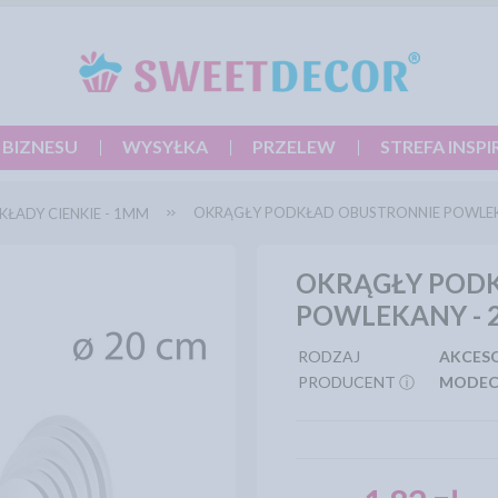
 BIZNESU
WYSYŁKA
PRZELEW
STREFA INSPI
OKRĄGŁY PODKŁAD OBUSTRONNIE POWLEK
ŁADY CIENKIE - 1MM
OKRĄGŁY POD
POWLEKANY - 
RODZAJ
AKCES
PRODUCENT ⓘ
MODE