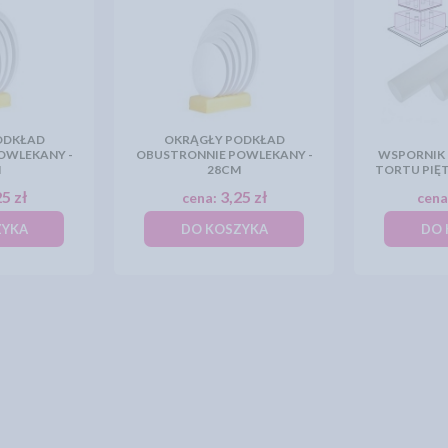
ODKŁAD
OKRĄGŁY PODKŁAD
OWLEKANY -
OBUSTRONNIE POWLEKANY -
WSPORNIK
M
28CM
TORTU PIĘ
5 zł
3,25 zł
cena:
cena
ZYKA
DO KOSZYKA
DO 