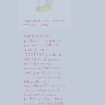
Okrągły podkład obustronnie
powlekany - 20cm
zamsz w sprayu
,
podkład biały
,
podkład
podkład
prostokątny
,
gruby 3mm
,
podkład
podkład
,
okrągły
,
folia rantowa
,
jednoelementowe
karton na
opakowania
,
podkład złoty
tort
,
,
tusz spożywczy
,
podkłady z
podkłady z
hdf
,
styroduru 22mm
,
topper
z lustra złotego
,
barwnik
spożywczy w proszku
,
podkłady z styroduru
,
podkład cieńki
saracino
,