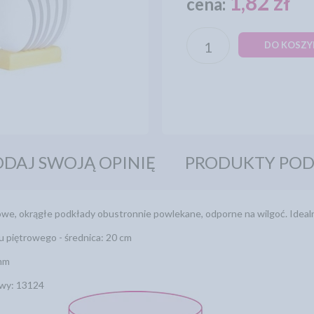
1,82 zł
cena:
DO KOSZY
DAJ SWOJĄ OPINIĘ
PRODUKTY PO
, okrągłe podkłady obustronnie powlekane, odporne na wilgoć. Ideal
u piętrowego - średnica: 20 cm
 mm
wy: 13124