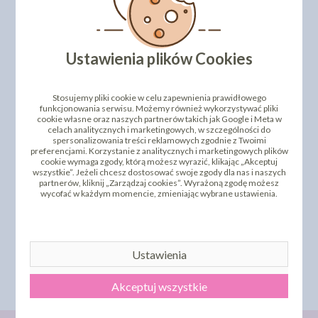
PRODUKTY PODOBNE
INNI KLIENCI KUPILI TEŻ
Ustawienia plików Cookies
Stosujemy pliki cookie w celu zapewnienia prawidłowego
funkcjonowania serwisu. Możemy również wykorzystywać pliki
cookie własne oraz naszych partnerów takich jak Google i Meta w
celach analitycznych i marketingowych, w szczególności do
spersonalizowania treści reklamowych zgodnie z Twoimi
preferencjami. Korzystanie z analitycznych i marketingowych plików
cookie wymaga zgody, którą możesz wyrazić, klikając „Akceptuj
wszystkie”. Jeżeli chcesz dostosować swoje zgody dla nas i naszych
partnerów, kliknij „Zarządzaj cookies”. Wyrażoną zgodę możesz
OPŁATEK NA TORT
OPŁATEK NA TORT
wycofać w każdym momencie, zmieniając wybrane ustawienia.
MYSZKA MINNIE -
KRAINA LODU 50317011D
50318901A - 21 CM
- 21 CM
11,43 zł
11,43 zł
cena:
cena:
Ustawienia
DO KOSZYKA
DO KOSZYKA
Akceptuj wszystkie