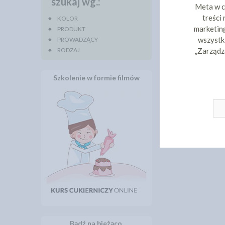
szukaj wg.:
Meta w c
treści
KOLOR
marketing
PRODUKT
wszystki
PROWADZĄCY
RODZAJ
„Zarządz
Szkolenie w formie filmów
Bądź na bieżąco.