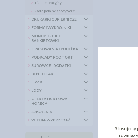
Tiul dekoracyjny
Złoto jadalne spożywcze
DRUKARKI CUKIERNICZE
FORMY I WYKROJNIKI
MONOPORCJE I
BANKIETÓWKI
OPAKOWANIA I PUDEŁKA
PODKŁADY POD TORT
SUROWCE I DODATKI
BENTO CAKE
LIZAKI
LODY
OFERTA HURTOWA -
HORECA-
SZKOLENIA
WIELKA WYPRZEDAŻ
Stosujemy 
również w