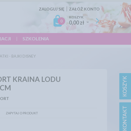
ZALOGUJ SIĘ
ZAŁÓŻ KONTO
KOSZYK
0
0,00 zł
RACJI
SZKOLENIA
ATKI - BAJKI DISNEY
ORT KRAINA LODU
 CM
TORT
ZAPYTAJ O PRODUKT