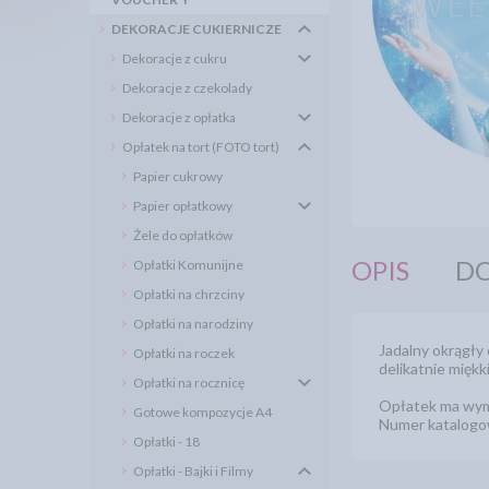
DEKORACJE CUKIERNICZE
Dekoracje z cukru
Dekoracje z czekolady
Dekoracje z opłatka
Opłatek na tort (FOTO tort)
Papier cukrowy
Papier opłatkowy
Żele do opłatków
OPIS
DO
Opłatki Komunijne
Opłatki na chrzciny
Opłatki na narodziny
Jadalny okrągły 
Opłatki na roczek
delikatnie miękki
Opłatki na rocznicę
Opłatek ma wym
Gotowe kompozycje A4
Numer katalog
Opłatki - 18
Opłatki - Bajki i Filmy