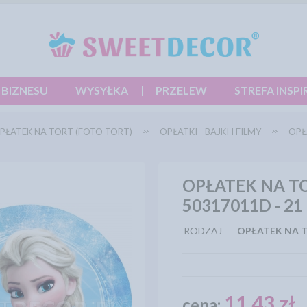
 BIZNESU
WYSYŁKA
PRZELEW
STREFA INSPI
PŁATEK NA TORT (FOTO TORT)
OPŁATKI - BAJKI I FILMY
OPŁ
OPŁATEK NA T
50317011D - 21
RODZAJ
OPŁATEK NA 
11,43 zł
cena: