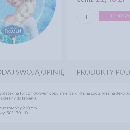
DO KOSZY
DAJ SWOJĄ OPINIĘ
PRODUKTY PO
opłatek na tort z motywem popularnej bajki Kraina Lodu. Idealna dekoracja
 i idealny do krojenia.
iar średnicy 210 mm
owy: 50317011D