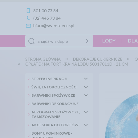
801 00 73 84
(32) 445 73 84
biuro@sweetdecor.pl
LODY
DLA
STRONA GŁÓWNA
DEKORACJE CUKIERNICZE
O
OPŁATEK NA TORT KRAINA LODU 50317011D - 21 CM
STREFA INSPIRACJI
ŚWIĘTA I OKOLICZNOŚCI
BARWNIKI SPOŻYWCZE
BARWNIKI DEKORACYJNE
AEROGRAFY SPOŻYWCZE,
ZAMSZOWANIE
AKCESORIA DO TORTÓW
BONY UPOMINKOWE -
VOUCHER'Y