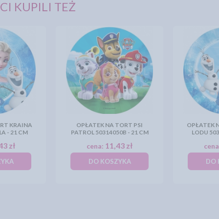
CI KUPILI TEŻ
RT KRAINA
OPŁATEK NA TORT PSI
OPŁATEK 
A - 21 CM
PATROL 50314050B - 21 CM
LODU 503
43 zł
11,43 zł
cena:
cena
ZYKA
DO KOSZYKA
DO 