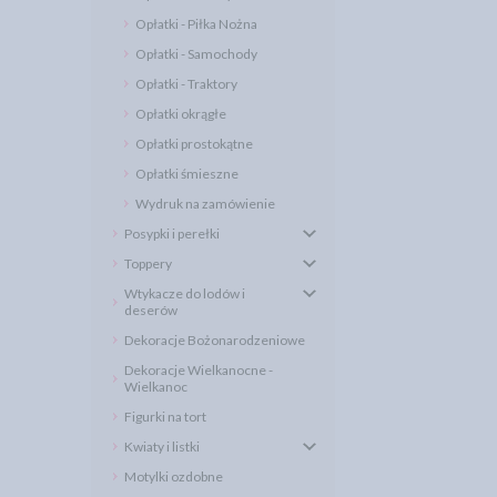
Opłatki - Piłka Nożna
Opłatki - Samochody
Opłatki - Traktory
Opłatki okrągłe
Opłatki prostokątne
Opłatki śmieszne
Wydruk na zamówienie
Posypki i perełki
Toppery
Wtykacze do lodów i
deserów
Dekoracje Bożonarodzeniowe
Dekoracje Wielkanocne -
Wielkanoc
Figurki na tort
Kwiaty i listki
Motylki ozdobne