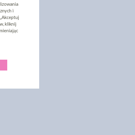
lizowania
znych i
 „Akceptuj
, kliknij
mieniając