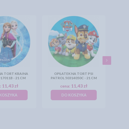
NA TORT KRAINA
OPŁATEK NA TORT PSI
17011B - 21 CM
PATROL 50314050C - 21 CM
11,43 zł
11,43 zł
:
cena:
KOSZYKA
DO KOSZYKA