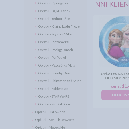
INNI KLIEN
Opłatek - Spongebob
Opłatki - Bajki Disney
Opłatki - Jednorożce
Opłatki - Kraina Lodu Frozen
Opłatki - Myszka Mikki
Opłatki - Pidżamersi
Opłatki - Pociąg Tomek
Opłatki - Psi Patrol
Opłatki - Pszczółka Maja
Opłatki - Scooby-Doo
OPŁATEK NA TO
LODU 50317011
Opłatki - Shimmer and Shine
11,
cena:
Opłatki - Spiderman
DO KOS
Opłatki - STAR WARS
Opłatki - Strażak Sam
Opłatki - Halloween
Opłatki - Kwieciste wzory
Opłatki - Motocykle