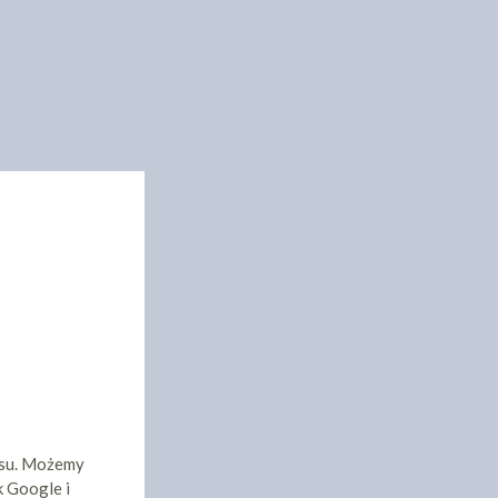
isu. Możemy
k Google i