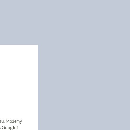
isu. Możemy
k Google i