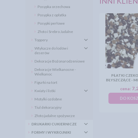
INNI KLIEN
Posypka orzechowa
Posypka z opłatka
Posypki perłowe
Złoto i Srebro Jadalne
Toppery
Wtykacze do lodów i
deserów
Dekoracje Bożonarodzeniowe
Dekoracje Wielkanocne -
Wielkanoc
PŁATKI CZEK
BŁYSZCZĄCE - M
Figurki na tort
7,2
cena:
Kwiaty i listki
DO KOS
Motylki ozdobne
Tiul dekoracyjny
Złoto jadalne spożywcze
DRUKARKI CUKIERNICZE
FORMY I WYKROJNIKI