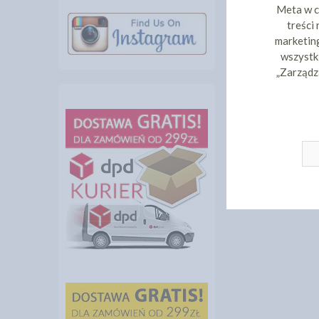
Meta w c
treści
marketing
wszystki
„Zarządz