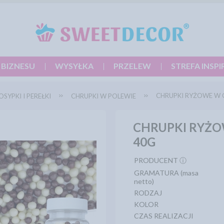
 BIZNESU
WYSYŁKA
PRZELEW
STREFA INSPI
CHRUPKI RYŻOWE W C
OSYPKI I PEREŁKI
CHRUPKI W POLEWIE
CHRUPKI RYŻO
40G
PRODUCENT ⓘ
GRAMATURA (masa
netto)
RODZAJ
KOLOR
CZAS REALIZACJI