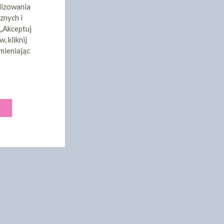
lizowania
znych i
 „Akceptuj
, kliknij
mieniając