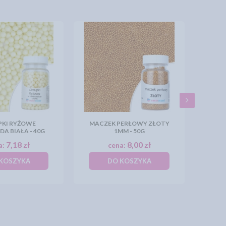
PKI RYŻOWE
MACZEK PERŁOWY ZŁOTY
A BIAŁA - 40G
1MM - 50G
7,18 zł
8,00 zł
a:
cena:
KOSZYKA
DO KOSZYKA