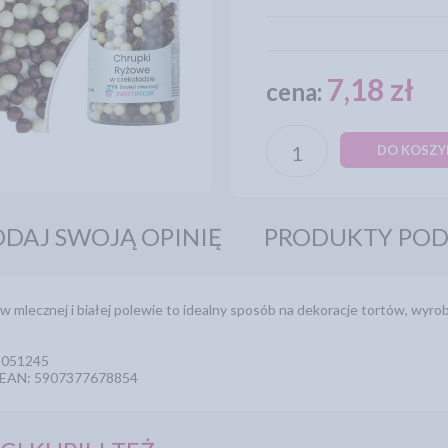
7,18 zł
cena:
DO KOSZY
DAJ SWOJĄ OPINIĘ
PRODUKTY PO
w mlecznej i białej polewie to idealny sposób na dekoracje tortów, wyro
5051245
/ EAN: 5907377678854