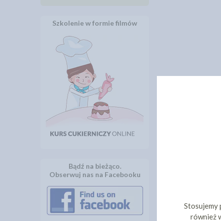
Szkolenie w formie filmów
Bądź na bieżąco.
Obserwuj nas na Facebooku
Stosujemy 
również w