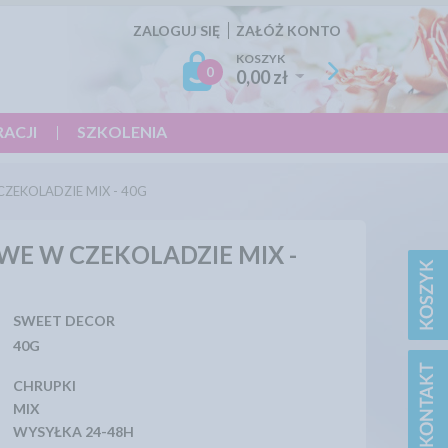
ZALOGUJ SIĘ
ZAŁÓŻ KONTO
KOSZYK
0
0,00 zł
RACJI
SZKOLENIA
ZEKOLADZIE MIX - 40G
WE W CZEKOLADZIE MIX -
SWEET DECOR
40G
CHRUPKI
MIX
WYSYŁKA 24-48H