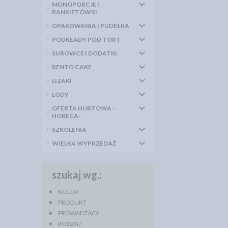
MONOPORCJE I
BANKIETÓWKI
OPAKOWANIA I PUDEŁKA
PODKŁADY POD TORT
SUROWCE I DODATKI
BENTO CAKE
LIZAKI
LODY
OFERTA HURTOWA -
HORECA-
SZKOLENIA
WIELKA WYPRZEDAŻ
szukaj wg.:
KOLOR
PRODUKT
PROWADZĄCY
RODZAJ