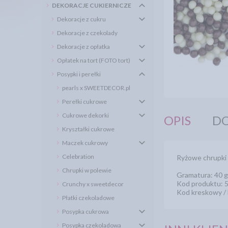
DEKORACJE CUKIERNICZE
Dekoracje z cukru
Dekoracje z czekolady
Dekoracje z opłatka
Opłatek na tort (FOTO tort)
Posypki i perełki
pearls x SWEETDECOR.pl
Perełki cukrowe
Cukrowe dekorki
OPIS
DO
Kryształki cukrowe
Maczek cukrowy
Celebration
Ryżowe chrupki 
Chrupki w polewie
Gramatura: 40 g
Kod produktu: 
Crunchy x sweetdecor
Kod kreskowy 
Płatki czekoladowe
Posypka cukrowa
Posypka czekoladowa