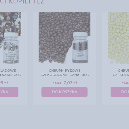
CI KUPILI TEŻ
OLADOWE
CHRUPKI RYŻOWE
CHRU
IESZANE 60G
CZEKOLADA MLECZNA - 40G
CZEKOLAD
9 zł
7,07 zł
cena:
cen
ZYKA
DO KOSZYKA
DO 