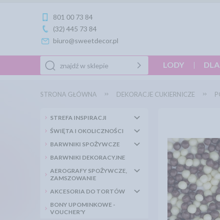
801 00 73 84
(32) 445 73 84
biuro@sweetdecor.pl
LODY
DLA
STRONA GŁÓWNA
DEKORACJE CUKIERNICZE
P
STREFA INSPIRACJI
ŚWIĘTA I OKOLICZNOŚCI
BARWNIKI SPOŻYWCZE
BARWNIKI DEKORACYJNE
AEROGRAFY SPOŻYWCZE,
ZAMSZOWANIE
AKCESORIA DO TORTÓW
BONY UPOMINKOWE -
VOUCHER'Y