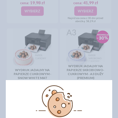
19,98 zł
41,99 zł
cena:
cena:
WYBIERZ
WYBIERZ
Najniższa cena z 30 dni przed
obniżką:
58,29 zł
WYDRUK JADALNY NA
WYDRUK JADALNY NA
PAPIERZE SKROBIOWO-
PAPIERZE CUKROWYM -
CUKROWYM - A3 DUŻY
SNOW WHITE MAT
(PREMIUM)
31,61 zł
41,99 zł
cena:
cena:
WYBIERZ
WYBIERZ
Najniższa cena z 30 dni przed
obniżką:
58,29 zł