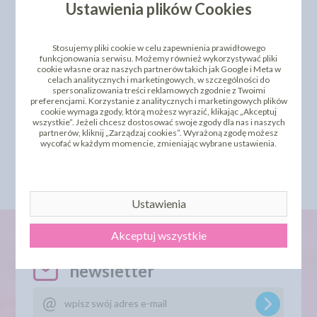
Ustawienia plików Cookies
Stosujemy pliki cookie w celu zapewnienia prawidłowego
funkcjonowania serwisu. Możemy również wykorzystywać pliki
cookie własne oraz naszych partnerów takich jak Google i Meta w
celach analitycznych i marketingowych, w szczególności do
spersonalizowania treści reklamowych zgodnie z Twoimi
WYDRUK JADALNY NA
preferencjami. Korzystanie z analitycznych i marketingowych plików
PAPIERZE SKROBIOWYM
WYDRUK JADALNY NA
cookie wymaga zgody, którą możesz wyrazić, klikając „Akceptuj
- (PREMIUM)
CHOCO TRANSFER
wszystkie”. Jeżeli chcesz dostosować swoje zgody dla nas i naszych
30,60 zł
35,01 zł
partnerów, kliknij „Zarządzaj cookies”. Wyrażoną zgodę możesz
cena:
cena:
wycofać w każdym momencie, zmieniając wybrane ustawienia.
WYBIERZ
WYBIERZ
Ustawienia
Akceptuj wszystkie
newsletter