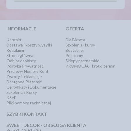
INFORMACJE
OFERTA
Kontakt
Dla Biznesu
Dostawa i koszty wysyłki
Szkolenia i kursy
Regulamin
Bestseller
Strona główna
Polecamy
Odbiór osobisty
Sklepy partnerskie
Polityka Prywatności
PROMOCJA - krótki termin
Przelewy Numery Kont
Zwroty i reklamacje
Dostępne Płatność
Certyfikaty i Dokumentacje
Szkolenia i Kursy
KSeF
Pliki pomocy technicznej
SZYBKI KONTAKT
SWEET DECOR - OBSŁUGA KLIENTA
Pon-Pt 7:30-15:30: