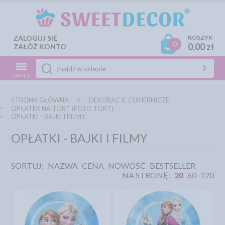
ZALOGUJ SIĘ
KOSZYK
0
0,00 zł
ZAŁÓŻ KONTO
MENU
STRONA GŁÓWNA
DEKORACJE CUKIERNICZE
OPŁATEK NA TORT (FOTO TORT)
OPŁATKI - BAJKI I FILMY
OPŁATKI - BAJKI I FILMY
SORTUJ:
NAZWA
CENA
NOWOŚĆ
BESTSELLER
NA STRONĘ:
20
60
120