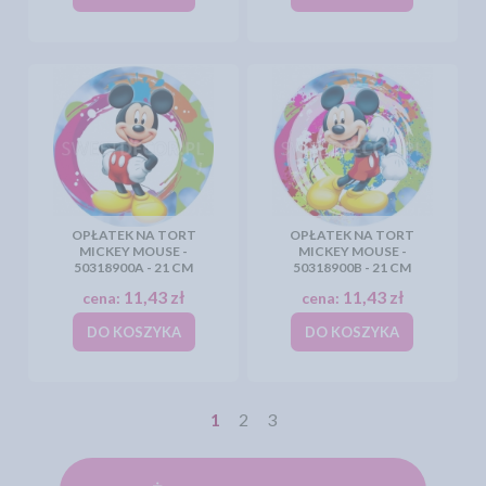
OPŁATEK NA TORT
OPŁATEK NA TORT
MICKEY MOUSE -
MICKEY MOUSE -
50318900A - 21 CM
50318900B - 21 CM
11,43 zł
11,43 zł
cena:
cena:
DO KOSZYKA
DO KOSZYKA
1
2
3