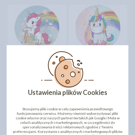
OPŁATEK NA TORT
OPŁATEK NA TORT
JEDNOROŻEC -
JEDNOROŻEC -
50312345A - 21 CM
50312345B - 21 CM
11,43 zł
11,43 zł
cena:
cena:
DO KOSZYKA
DO KOSZYKA
Ustawienia plików Cookies
Stosujemy pliki cookie w celu zapewnienia prawidłowego
funkcjonowania serwisu. Możemy również wykorzystywać pliki
cookie własne oraz naszych partnerów takich jak Google i Meta w
celach analitycznych i marketingowych, w szczególności do
spersonalizowania treści reklamowych zgodnie z Twoimi
preferencjami. Korzystanie z analitycznych i marketingowych plików